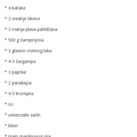
* 4 bataka
* 2 srednje tikvice
* 2 manja plava patlidžana
* 500 g šampinjona
* 2 glavice crvenog luka
* 4-5 šargarepa
* 3 paprike
* 2 paradajza
* 4-5 krompira
* so
* univerzalni začin
* biber
* malo maslinovog ulja