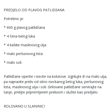
PREDJELO OD PLAVOG PATLIDžANA
Potrebno je:
* 600 g plavog patlidžana
* 4 čena belog luka
* 4 kašike maslinovog ulja
* malo peršunovog lista
* malo soli
Patlidžane operite i isecite na kolutove. Izgrilujte ih na malo ulja,
pa napravite preliv od sitno iseckanog belog luka, peršunovog
lista, maslinovog ulja i soli. Grilovane patlidžane servirajte na
tanjir, prelijte pripremljenim prelivom i služite kao predjelo.
ROLOVANO U SLANINICI