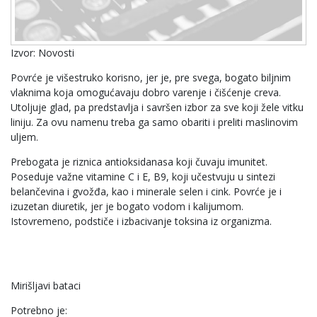
Izvor: Novosti
Povrće je višestruko korisno, jer je, pre svega, bogato biljnim
vlaknima koja omogućavaju dobro varenje i čišćenje creva.
Utoljuje glad, pa predstavlja i savršen izbor za sve koji žele vitku
liniju. Za ovu namenu treba ga samo obariti i preliti maslinovim
uljem.
Prebogata je riznica antioksidanasa koji čuvaju imunitet.
Poseduje važne vitamine C i E, B9, koji učestvuju u sintezi
belančevina i gvožđa, kao i minerale selen i cink. Povrće je i
izuzetan diuretik, jer je bogato vodom i kalijumom.
Istovremeno, podstiče i izbacivanje toksina iz organizma.
Mirišljavi bataci
Potrebno je: