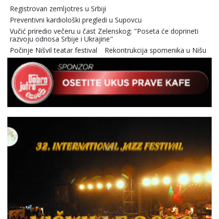
Registrovan zemljotres u Srbiji
Preventivni kardiološki pregledi u Supovcu
Vučić priredio večeru u čast Zelenskog: "Poseta će doprineti
razvoju odnosa Srbije i Ukrajine"
Počinje Nišvil teatar festival
Rekontrukcija spomenika u Nišu