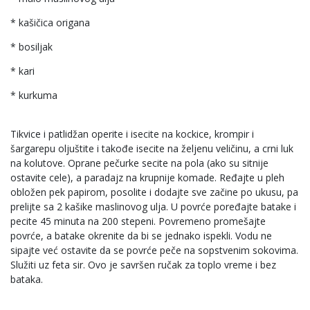
* kašičica origana
* bosiljak
* kari
* kurkuma
Tikvice i patlidžan operite i isecite na kockice, krompir i
šargarepu oljuštite i takođe isecite na željenu veličinu, a crni luk
na kolutove. Oprane pečurke secite na pola (ako su sitnije
ostavite cele), a paradajz na krupnije komade. Ređajte u pleh
obložen pek papirom, posolite i dodajte sve začine po ukusu, pa
prelijte sa 2 kašike maslinovog ulja. U povrće poređajte batake i
pecite 45 minuta na 200 stepeni. Povremeno promešajte
povrće, a batake okrenite da bi se jednako ispekli. Vodu ne
sipajte već ostavite da se povrće peče na sopstvenim sokovima.
Služiti uz feta sir. Ovo je savršen ručak za toplo vreme i bez
bataka.