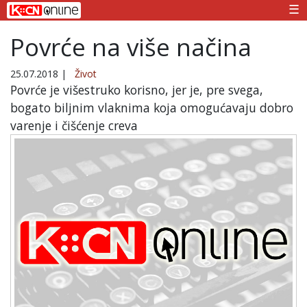
☰
Povrće na više načina
25.07.2018
|
Život
Povrće je višestruko korisno, jer je, pre svega,
bogato biljnim vlaknima koja omogućavaju dobro
varenje i čišćenje creva