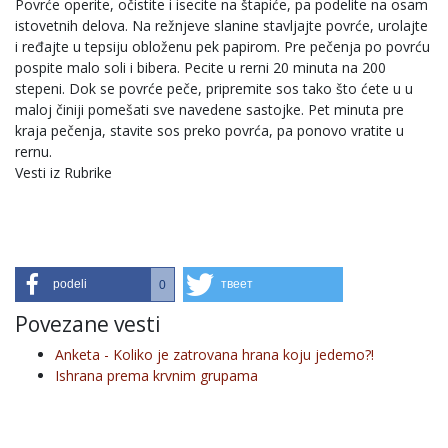
Povrće operite, očistite i isecite na štapiće, pa podelite na osam
istovetnih delova. Na režnjeve slanine stavljajte povrće, urolajte
i ređajte u tepsiju obloženu pek papirom. Pre pečenja po povrću
pospite malo soli i bibera. Pecite u rerni 20 minuta na 200
stepeni. Dok se povrće peče, pripremite sos tako što ćete u u
maloj činiji pomešati sve navedene sastojke. Pet minuta pre
kraja pečenja, stavite sos preko povrća, pa ponovo vratite u
rernu.
Vesti iz Rubrike
podeli
твеет
0
Povezane vesti
Anketa - Koliko je zatrovana hrana koju jedemo?!
Ishrana prema krvnim grupama