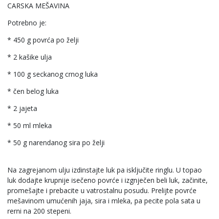
CARSKA MEŠAVINA
Potrebno je:
* 450 g povrća po želji
* 2 kašike ulja
* 100 g seckanog crnog luka
* čen belog luka
* 2 jajeta
* 50 ml mleka
* 50 g narendanog sira po želji
Na zagrejanom ulju izdinstajte luk pa isključite ringlu. U topao
luk dodajte krupnije isečeno povrće i izgnječen beli luk, začinite,
promešajte i prebacite u vatrostalnu posudu. Prelijte povrće
mešavinom umućenih jaja, sira i mleka, pa pecite pola sata u
rerni na 200 stepeni.