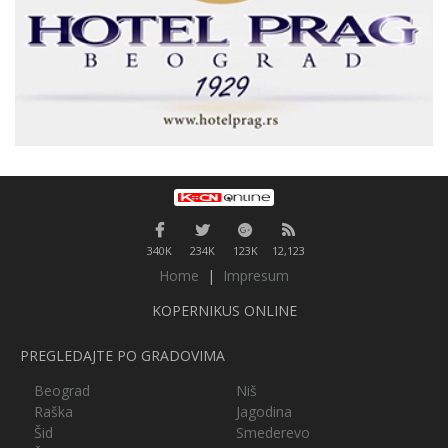
340K
234K
123K
12,123
Home
|
Impresum
KOPERNIKUS ONLINE
PREGLEDAJTE PO GRADOVIMA
Beograd
Niš
Raška
Jagodina
Šid
Smederevo