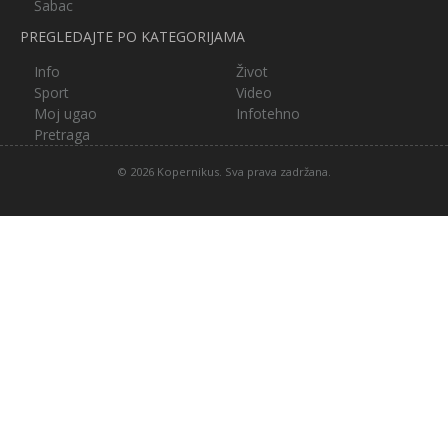
Šabac
PREGLEDAJTE PO KATEGORIJAMA
Info
Život
Sport
Video
Moj ugao
Infotehno
Pretraga
© 2026 Kopernikus. Sva prava zadržana.