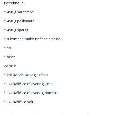
Potrebno je:
* 450 g šargarepe
* 450 g paškanata
* 450 g špargli
* 8 komada tanko isečene slanine
* so
* biber
Za sos:
* kašika jabukovog sirćeta
* 1/4 kašičice mlevenog kima
* 1/4 kašičice mlevenog đumbira
* 1/4 kašičice soli