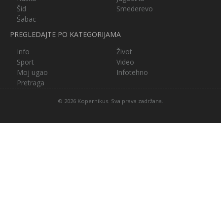
Šid
Smederevo
Šabac
PREGLEDAJTE PO KATEGORIJAMA
Info
Život
Sport
Video
Moj ugao
Infotehno
Pretraga
© 2026 Kopernikus. Sva prava zadržana.