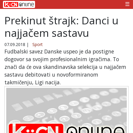
☰
Prekinut štrajk: Danci u
najjačem sastavu
07.09.2018
|
Sport
Fudbalski savez Danske uspeo je da postigne
dogovor sa svojim profesionalnim igračima. To
znači da će ova skandinavska selekcija u najjačem
sastavu debitovati u novoformiranom
takmičenju, Ligi nacija.