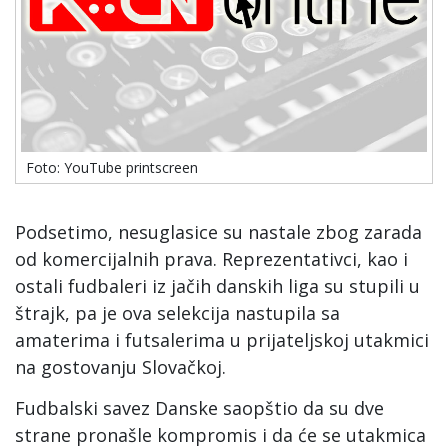
Foto: YouTube printscreen
Podsetimo, nesuglasice su nastale zbog zarada
od komercijalnih prava. Reprezentativci, kao i
ostali fudbaleri iz jačih danskih liga su stupili u
štrajk, pa je ova selekcija nastupila sa
amaterima i futsalerima u prijateljskoj utakmici
na gostovanju Slovačkoj.
Fudbalski savez Danske saopštio da su dve
strane pronašle kompromis i da će se utakmica