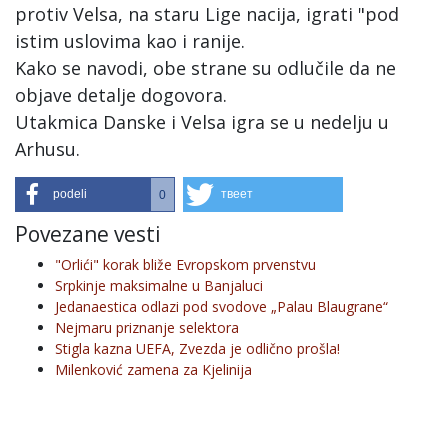
protiv Velsa, na staru Lige nacija, igrati "pod
istim uslovima kao i ranije.
Kako se navodi, obe strane su odlučile da ne
objave detalje dogovora.
Utakmica Danske i Velsa igra se u nedelju u
Arhusu.
podeli
твеет
0
Povezane vesti
"Orlići" korak bliže Evropskom prvenstvu
Srpkinje maksimalne u Banjaluci
Jedanaestica odlazi pod svodove „Palau Blaugrane“
Nejmaru priznanje selektora
Stigla kazna UEFA, Zvezda je odlično prošla!
Milenković zamena za Kjelinija