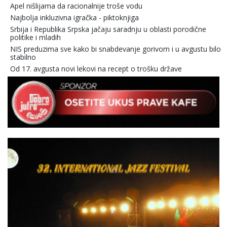
Apel nišlijama da racionalnije troše vodu
Najbolja inkluzivna igračka - piktoknjiga
Srbija i Republika Srpska jačaju saradnju u oblasti porodične
politike i mladih
NIS preduzima sve kako bi snabdevanje gorivom i u avgustu bilo
stabilno
Od 17. avgusta novi lekovi na recept o trošku države