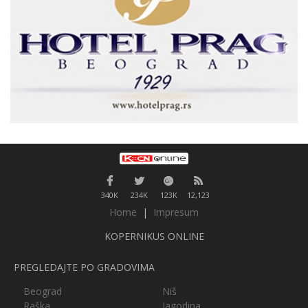
340K
234K
123K
12,123
Home
|
Impresum
KOPERNIKUS ONLINE
PREGLEDAJTE PO GRADOVIMA
Beograd
Niš
Raška
Jagodina