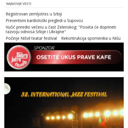
NAJNOVIJE VESTI
Registrovan zemljotres u Srbiji
Preventivni kardiološki pregledi u Supovcu
Vučić priredio večeru u čast Zelenskog: "Poseta će doprineti
razvoju odnosa Srbije i Ukrajine"
Počinje Nišvil teatar festival
Rekontrukcija spomenika u Nišu