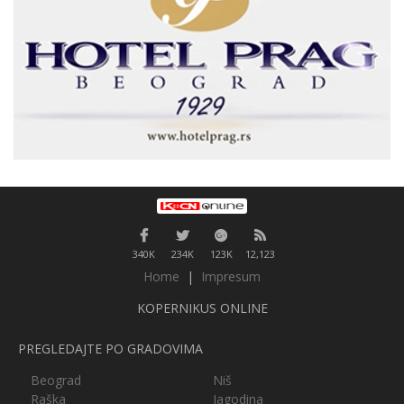
340K
234K
123K
12,123
Home
|
Impresum
KOPERNIKUS ONLINE
PREGLEDAJTE PO GRADOVIMA
Beograd
Niš
Raška
Jagodina