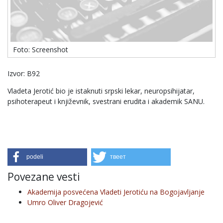
Foto: Screenshot
Izvor: B92
Vladeta Jerotić bio je istaknuti srpski lekar, neuropsihijatar,
psihoterapeut i književnik, svestrani erudita i akademik SANU.
podeli
твеет
Povezane vesti
Akademija posvećena Vladeti Jerotiću na Bogojavljanje
Umro Oliver Dragojević