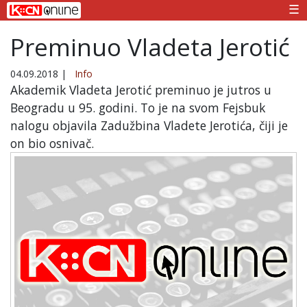
☰
Preminuo Vladeta Jerotić
04.09.2018
|
Info
Akademik Vladeta Jerotić preminuo je jutros u
Beogradu u 95. godini. To je na svom Fejsbuk
nalogu objavila Zadužbina Vladete Jerotića, čiji je
on bio osnivač.