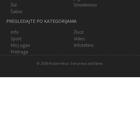
Šid
Smederevo
Šabac
PREGLEDAJTE PO KATEGORIJAMA
Info
Život
Sport
Video
Moj ugao
Infotehno
Pretraga
© 2026 Kopernikus. Sva prava zadržana.