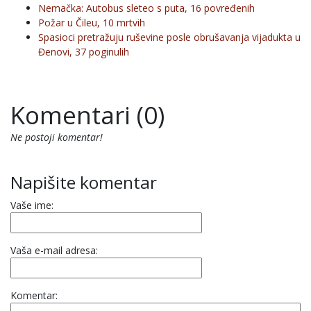
Nemačka: Autobus sleteo s puta, 16 povređenih
Požar u Čileu, 10 mrtvih
Spasioci pretražuju ruševine posle obrušavanja vijadukta u
Đenovi, 37 poginulih
Komentari (0)
Ne postoji komentar!
Napišite komentar
Vaše ime:
Vaša e-mail adresa:
Komentar: