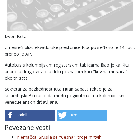
Izvor: Beta
U nesreći blizu ekvadorske prestonice Kita povređeno je 14 ljudi,
preneo je AP.
Autobus s kolumbijskim registarskim tablicama išao je ka Kitu i
udario u drugo vozilo u delu poznatom kao "krivina mrtvaca"
oko tri sata.
Sekretar za bezbednost Kita Huan Sapata rekao je za
kolumbijski Blu radio da među poginulima ima kolumbijskih i
venecuelanskih državljana.
podeli
твеет
Povezane vesti
Nemačka: Srušila se "Cesna", troje mrtvih