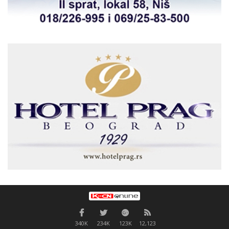
340K
234K
123K
12,123