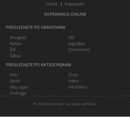
Home
|
Impresum
KOPERNIKUS ONLINE
PREGLEDAJTE PO GRADOVIMA
Beograd
Niš
Raška
Jagodina
Šid
Smederevo
Šabac
PREGLEDAJTE PO KATEGORIJAMA
Info
Život
Sport
Video
Moj ugao
Infotehno
Pretraga
© 2026 Kopernikus. Sva prava zadržana.