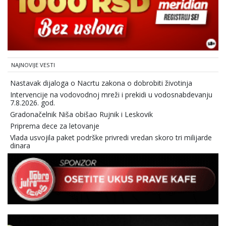
NAJNOVIJE VESTI
Nastavak dijaloga o Nacrtu zakona o dobrobiti životinja
Intervencije na vodovodnoj mreži i prekidi u vodosnabdevanju
7.8.2026. god.
Gradonačelnik Niša obišao Rujnik i Leskovik
Priprema dece za letovanje
Vlada usvojila paket podrške privredi vredan skoro tri milijarde
dinara