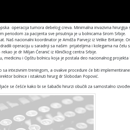
opska operacija tumora debelog creva. Minimalna invazivna hirurgija 
periodom za pacijenta sve prisutnija je u bolnicama širom Srbije.
at. Naš nacionalni koordinator je Amdža Parvejz iz Velike Britanije. O
dradili operaciju u saradnji sa našim prijateljima i kolegama na čelu s
kao je dr Miljan Ćeranić iz Kliničkog centra Srbije.
iju, medicinu i Opštu bolnicu koja je postala deo nacionalnog projekta
o sa intezivnim treningom, a ovakve procedure će biti implementirane 
direktor bolnice i istaknuti hirurg dr Slobodan Popović.
aće se češće kako bi se šabački hirurzi obučili za samostalno izvođe