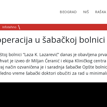
BEOGRAD
NIŠ
RAŠKA
Infotehno
peracija u šabačkoj bolnici
toj bolnici “Laza K. Lazarević” danas je obavljena prva
vat je izveo dr Miljan Ćeranić i ekipa Kliničkog centra 
aj način ozvaničena je i saradnja šabačke Opšte bolnic
ogledno vreme šabački doktori obučiti za rad u minimal