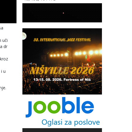
sa
n uči
a dr
 kroz
i u
nje.