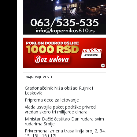
NAJNOVIJE VESTI
Gradonačelnik Niša obišao Rujnik i
Leskovik
Priprema dece za letovanje
Vlada usvojila paket podrške privredi
vredan skoro tri milijarde dinara
Ministar Dačić čestitao Dan rudara svim
rudarima Srbije
Privremena izmena trasa linija broj 2, 34,
15, 15L, 16 i 17L