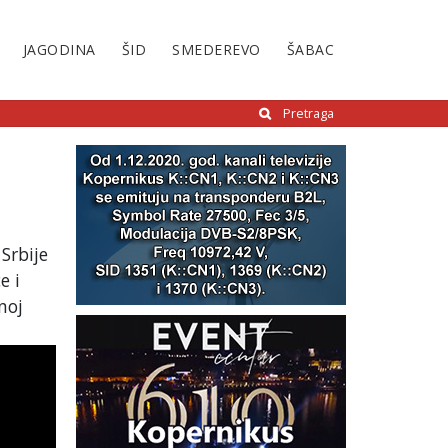
JAGODINA
ŠID
SMEDEREVO
ŠABAC
Pretraga
Srbije
e i
noj