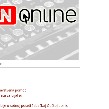
us
ravstvena pomoć
ata za dijalizu
bije u radnoj poseti šabačkoj Opštoj bolnici