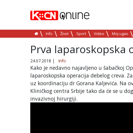
Info
Život
Sport
Video
Moj ugao
Prva laparoskopska o
24.07.2018
|
Info
Kako je nedavno najavljeno u šabačkoj Opš
laparoskopska operacija debelog creva. Zah
uz koordinaciju dr Gorana Kaljevića. Na ov
Kliničkog centra Srbije tako da će se u d
invazivnoj hirurgiji.