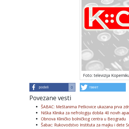
Foto: televizija Kopernik
podeli
твеет
0
Povezane vesti
ŠABAC: Meštanima Petkovice ukazana prva zd
Niška Klinika za nefrologiju dobila 40 novih apar
Obnova Kliničko bolničkog centra u Beogradu
Šabac: Rukovodstvo Instituta za majku i dete Sr