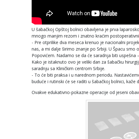
U šabačkoj Opštoj bolnici obavljena je prva laparosk
mnogo manjim rezom i znatno kraćim postoperativnim 
- Pre otprilike dva meseca krenuo je nacionalni projek
nas, a mi dalje širimo znanje po Srbiji. U Špacu smo o
Popovićem. Nadamo se da će saradnja biti uspešna – re
Kako je istaknuto ovo je veliki dan za šabačku hirurg
saradnju sa Kliničkim centrom Srbije.
- To će biti praksa i u narednom periodu. Nastavićem
buduće i rutinski će se raditi u šabačkoj bolnici, kaže 
Ovakve edukativno-pokazne operacije od jeseni obavlj