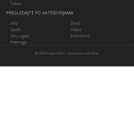
Šabac
PREGLEDAJTE PO KATEGORIJAMA
Info
Život
Sport
Video
Moj ugao
Infotehno
Pretraga
© 2026 Kopernikus. Sva prava zadržana.