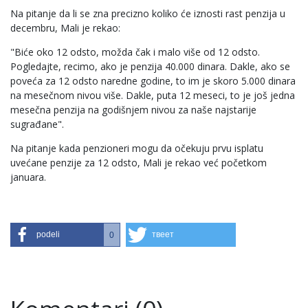
Na pitanje da li se zna precizno koliko će iznosti rast penzija u
decembru, Mali je rekao:
"Biće oko 12 odsto, možda čak i malo više od 12 odsto.
Pogledajte, recimo, ako je penzija 40.000 dinara. Dakle, ako se
poveća za 12 odsto naredne godine, to im je skoro 5.000 dinara
na mesečnom nivou više. Dakle, puta 12 meseci, to je još jedna
mesečna penzija na godišnjem nivou za naše najstarije
sugrađane".
Na pitanje kada penzioneri mogu da očekuju prvu isplatu
uvećane penzije za 12 odsto, Mali je rekao već početkom
januara.
podeli
твеет
0