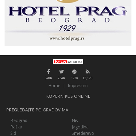
340K
234K
123K
12,123
Home
|
Impresum
KOPERNIKUS ONLINE
PREGLEDAJTE PO GRADOVIMA
Beograd
Niš
Raška
Jagodina
Šid
Smederevo