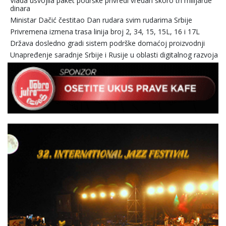
Vlada usvojila paket podrške privredi vredan skoro tri milijarde
dinara
Ministar Dačić čestitao Dan rudara svim rudarima Srbije
Privremena izmena trasa linija broj 2, 34, 15, 15L, 16 i 17L
Država dosledno gradi sistem podrške domaćoj proizvodnji
Unapređenje saradnje Srbije i Rusije u oblasti digitalnog razvoja