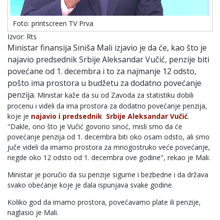
Foto: printscreen TV Prva
Izvor: Rts
Ministar finansija Siniša Mali izjavio je da će, kao što je
najavio predsednik Srbije Aleksandar Vučić, penzije biti
povećane od 1. decembra i to za najmanje 12 odsto,
pošto ima prostora u budžetu za dodatno povećanje
penzija.
Ministar kaže da su od
Zavoda za statistiku
dobili
procenu
i videli da ima prostora za dodatno povećanje penzija,
koje je
najavio i predsednik Srbije Aleksandar Vučić
.
"Dakle, ono što je Vučić govorio sinoć, misli smo da će
povećanje penzija od 1. decembra biti oko osam odsto, ali smo
juče videli da imamo prostora za mnogostruko veće povećanje,
negde oko 12 odsto od 1. decembra ove godine", rekao je Mali.
Ministar je poručio da su penzije sigurne i bezbedne i da država
svako obećanje koje je dala ispunjava svake godine.
Koliko god da imamo prostora, povećavamo plate ili penzije,
naglasio je Mali.