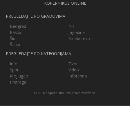
KOPERNIKUS ONLINE
PREGLEDAJTE PO GRADOVIMA
Beograd
Niš
Raška
Jagodina
Šid
Smederevo
Šabac
PREGLEDAJTE PO KATEGORIJAMA
Info
Život
Sport
Video
Moj ugao
Infotehno
Pretraga
© 2026 Kopernikus. Sva prava zadržana.