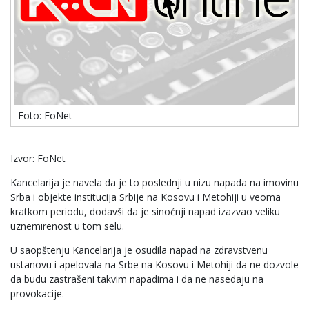
Foto: FoNet
Izvor: FoNet
Kancelarija je navela da je to poslednji u nizu napada na imovinu
Srba i objekte institucija Srbije na Kosovu i Metohiji u veoma
kratkom periodu, dodavši da je sinoćnji napad izazvao veliku
uznemirenost u tom selu.
U saopštenju Kancelarija je osudila napad na zdravstvenu
ustanovu i apelovala na Srbe na Kosovu i Metohiji da ne dozvole
da budu zastrašeni takvim napadima i da ne nasedaju na
provokacije.