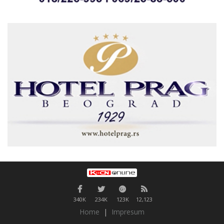
340K
234K
123K
12,123
Home
|
Impresum