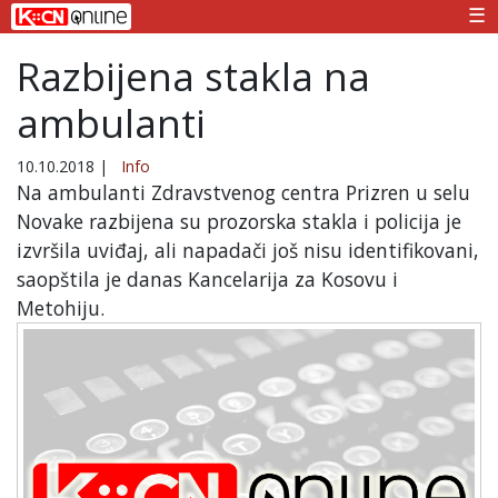
☰
Razbijena stakla na
ambulanti
10.10.2018
|
Info
Na ambulanti Zdravstvenog centra Prizren u selu
Novake razbijena su prozorska stakla i policija je
izvršila uviđaj, ali napadači još nisu identifikovani,
saopštila je danas Kancelarija za Kosovu i
Metohiju.