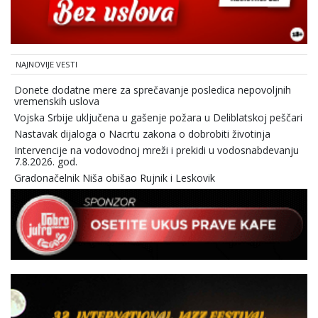
NAJNOVIJE VESTI
Donete dodatne mere za sprečavanje posledica nepovoljnih
vremenskih uslova
Vojska Srbije uključena u gašenje požara u Deliblatskoj peščari
Nastavak dijaloga o Nacrtu zakona o dobrobiti životinja
Intervencije na vodovodnoj mreži i prekidi u vodosnabdevanju
7.8.2026. god.
Gradonačelnik Niša obišao Rujnik i Leskovik