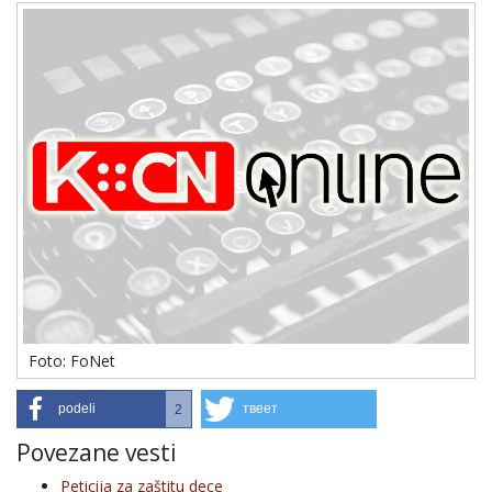
Foto: FoNet
podeli
твеет
2
Povezane vesti
Peticija za zaštitu dece