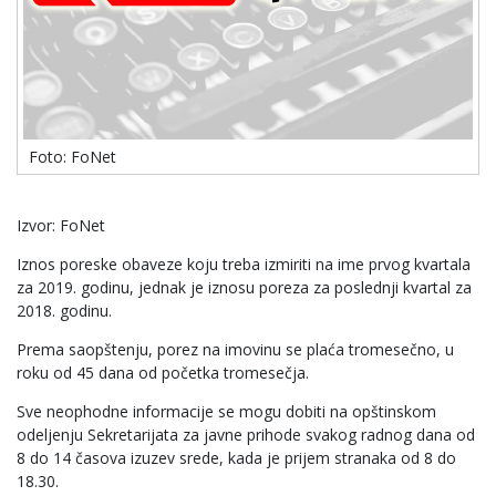
Foto: FoNet
Izvor: FoNet
Iznos poreske obaveze koju treba izmiriti na ime prvog kvartala
za 2019. godinu, jednak je iznosu poreza za poslednji kvartal za
2018. godinu.
Prema saopštenju, porez na imovinu se plaća tromesečno, u
roku od 45 dana od početka tromesečja.
Sve neophodne informacije se mogu dobiti na opštinskom
odeljenju Sekretarijata za javne prihode svakog radnog dana od
8 do 14 časova izuzev srede, kada je prijem stranaka od 8 do
18.30.