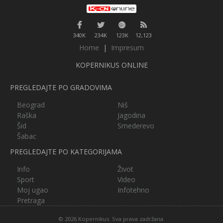
340K
234K
123K
12,123
Home
|
Impresum
KOPERNIKUS ONLINE
PREGLEDAJTE PO GRADOVIMA
Beograd
Niš
Raška
Jagodina
Šid
Smederevo
Šabac
PREGLEDAJTE PO KATEGORIJAMA
Info
Život
Sport
Video
Moj ugao
Infotehno
Pretraga
© 2026 Kopernikus. Sva prava zadržana.