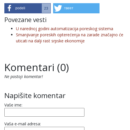
podeli
твеет
23
Povezane vesti
U narednoj godini automatizacija poreskog sistema
Smanjivanje poreskih opterećenja na zarade značajno će
uticati na dalji rast srpske ekonomije
Komentari (0)
Ne postoji komentar!
Napišite komentar
Vaše ime:
Vaša e-mail adresa: