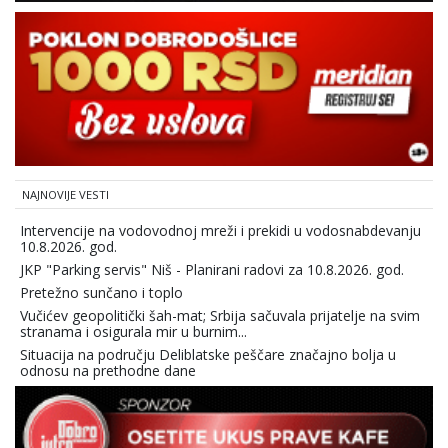
NAJNOVIJE VESTI
Intervencije na vodovodnoj mreži i prekidi u vodosnabdevanju
10.8.2026. god.
JKP "Parking servis" Niš - Planirani radovi za 10.8.2026. god.
Pretežno sunčano i toplo
Vučićev geopolitički šah-mat; Srbija sačuvala prijatelje na svim
stranama i osigurala mir u burnim...
Situacija na području Deliblatske peščare značajno bolja u
odnosu na prethodne dane