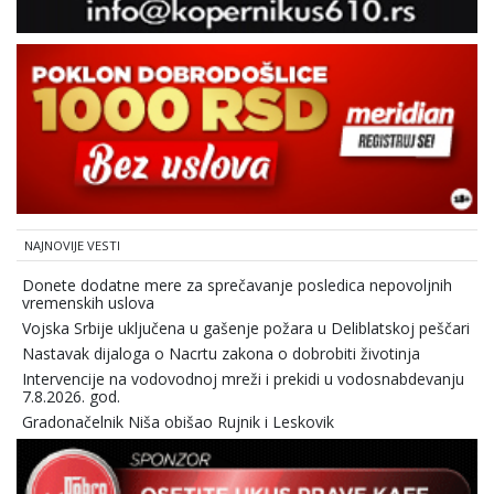
NAJNOVIJE VESTI
Donete dodatne mere za sprečavanje posledica nepovoljnih
vremenskih uslova
Vojska Srbije uključena u gašenje požara u Deliblatskoj peščari
Nastavak dijaloga o Nacrtu zakona o dobrobiti životinja
Intervencije na vodovodnoj mreži i prekidi u vodosnabdevanju
7.8.2026. god.
Gradonačelnik Niša obišao Rujnik i Leskovik