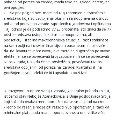
prihoda od poreza na zarade, mada tako ne izgleda, barem, na
prvi ppogled.
- Na prvi pogled ove mere indukuju samnjenje transfernih
sredstava, koja su usutpljena lokalnim samouprava na osnovu
priliva od poreza na zarade zaposlenih u gradovima i opštinama.
Taj odnos je da podsetimo 77:23 procenata, što znači da se 77
odsto sredstava ustupa lokalnim samoupravama, ali ,
podsetiću, stabilna makroenomska situacija , rast i stabilnsot
na svim poljima i u svim finansijskim parametrima, usloviće
da na kvantitativnom nivou, ova mera da dugoročno pozitivne
efekte, jer će se povećavati broj zaposlenih ili će se povećavati
iznos zarada, tako da će se, posledično, povećavati i iznosi
sredstava dobijenih od poreza na zarade. Kvartalno ili na
godišnjem nivou, efekti će biti apsolutno pozitivni!
U razgovoru o oporezivanju zarada, generalno prihoda i plata,
ističemo stav Nebojše Atanackovića iz Unije poslodavaca Srbije,
koji kaže da ovakva mera pomaže i da se smanji rad na crno.
- Jedno od rešenja može biti različiti nivo oporezivanja, tako da
minimalne plate budu manje oporezovane, a one velike više.