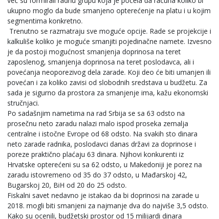
već su formirali radnu grupu koja je počela da računa koliko bi
ukupno moglo da bude smanjeno opterećenje na platu i u kojim
segmentima konkretno.
Trenutno se razmatraju sve moguće opcije. Rade se projekcije i
kalkuliše koliko je moguće smanjiti pojedinačne namete. Izvesno
je da postoji mogućnost smanjenja doprinosa na teret
zaposlenog, smanjenja doprinosa na teret poslodavca, ali i
povećanja neoporezivog dela zarade. Koji deo će biti umanjen ili
povećan i za koliko zavisi od slobodnih sredstava u budžetu. Za
sada je sigurno da prostora za smanjenje ima, kažu ekonomski
stručnjaci.
Po sadašnjim nametima na rad Srbija se sa 63 odsto na
prosečnu neto zaradu nalazi malo ispod proseka zemalja
centralne i istočne Evrope od 68 odsto. Na svakih sto dinara
neto zarade radnika, poslodavci danas državi za doprinose i
poreze praktično plaćaju 63 dinara. Njihovi konkurenti iz
Hrvatske opterećeni su sa 62 odsto, u Makedoniji je porez na
zaradu istovremeno od 35 do 37 odsto, u Mađarskoj 42,
Bugarskoj 20, BiH od 20 do 25 odsto.
Fiskalni savet nedavno je istakao da bi doprinosi na zarade u
2018. mogli biti smanjeni za najmanje dva do najviše 3,5 odsto.
Kako su ocenili, budžetski prostor od 15 milijardi dinara