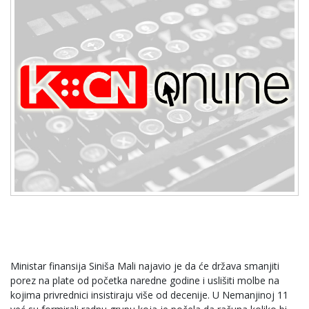
Ministar finansija Siniša Mali najavio je da će država smanjiti
porez na plate od početka naredne godine i uslišiti molbe na
kojima privrednici insistiraju više od decenije. U Nemanjinoj 11