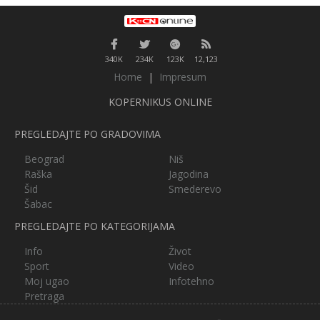
340K
234K
123K
12,123
Home
|
Impresum
KOPERNIKUS ONLINE
PREGLEDAJTE PO GRADOVIMA
Beograd
Niš
Raška
Jagodina
Šid
Smederevo
Šabac
PREGLEDAJTE PO KATEGORIJAMA
Info
Život
Sport
Video
Moj ugao
Infotehno
Pretraga