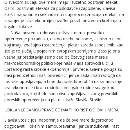
U svakom slučaju ove mere imaju izuzetno pozitivan efekat.
Osim pozitivnih efekata za poslodavce i zaposlene, Slaviša
Stošić napominje i sekundarno i dugoročno značajan efekat na
smanjenje sive eknomije i uvođenja svih privrednih kretanja u
legalne tokove.
- Naša privreda, odnosno država nema preveliko
opterećenje po radniku, nismo u vrhu po tome, ali nismo ni oni
koji imaju značajno rasterećenje plata i zarada zaposlenih, kao
što je to slučaj u pojedinim evropskim zemljama. Zato je ona
važna jer predstavlja samo deo od čitavog seta mera u
makroekonomskoj politici koje naša vlada sprovodi u cilju
ubrzanog rasta srpske ekoenomije i privrede. Glavna poluga su
naši preduzetnici i naši privrednici, jer će sada imati razloga da
još više upošljavaju, a time da posledično utiču na smanjivanje
sive ekonomije i broja radnika i nelegalne radne snage kod
poslodavaca, koji ih do sada nisu zapošljavali zbog prevelikih
poreskih opterećenja na plate. – kaže Slaviša Stošić
LOKLANLE SAMOUPRAVE ĆE IMATI KORIST OD OVIH MERA
Slaviša Stošić još napominje da će ove mere dugoročnbo
pogodavati i lokalnim samoupravama , jer će indukovati rast