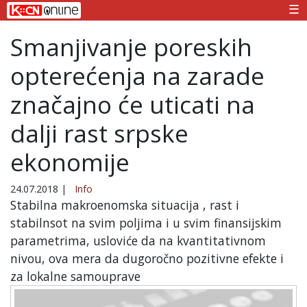
☰
Smanjivanje poreskih
opterećenja na zarade
značajno će uticati na
dalji rast srpske
ekonomije
24.07.2018
|
Info
Stabilna makroenomska situacija , rast i
stabilnsot na svim poljima i u svim finansijskim
parametrima, usloviće da na kvantitativnom
nivou, ova mera da dugoročno pozitivne efekte i
za lokalne samouprave