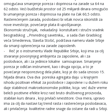
omogućava smanjenje poreza i doprinosa na zarade sa 64 na
62 odsto. Veći budžetski prostor od 25 milijardi dinara omogućio
bi umanjenje poreza i doprinosa na plate na čak 60,5 odsto.
Rasterećenjem zarada, poslodavci bi višak novca iskoristili za
nove investicije, povećanje plata ili upošljavanje.
Ekonomski stručnjak, nekadašnji konstultant i stručni sradnik
beogradskog ,,Privrednog savetnika,, a sada član Gradskog
veća Smedereva, Slaviša Stošić, podržava nameru vlade Srbije
da smanji opterećenja na zarade zaposlenih.
- Reč je o instrumentu Vlade Republike Srbije, koji ima za cilj
stvaranje povonjnijeg ambijenta za zaposlene, ali i za
poslodvace, ali i za jedinice lokalne samouprave. Smanjenje
poreza je odličan instrument, kao i druga opcija, a to je
povećanje neoporezivog dela plate, koji je do sada iznosio 15.
hiljada dinara. Ova dva poreska agregata daju u krajnjem
ishodu pozitivan efekat za poslodvce i zaposlene i u dužem roku
daje stabilnost makroekonomske politike, koja već duže vreme
beleži pozitivne efekte kroz rast bruto društvenog proizvoda,
stabilan kurs dinara , koji privlači ivnestitore. Ova mera, upravo
ima za cilj da nastavi taj trend rasta i rasterećenja poslodavaca,
ali i privlačenja kvalitetne radne snage da ostane da radi u Srbiji.