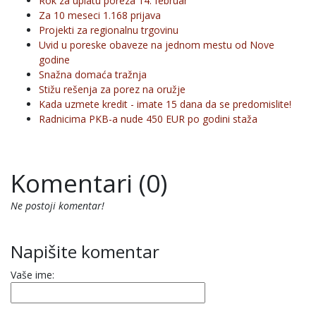
Rok za uplatu poreza 14. februar
Za 10 meseci 1.168 prijava
Projekti za regionalnu trgovinu
Uvid u poreske obaveze na jednom mestu od Nove
godine
Snažna domaća tražnja
Stižu rešenja za porez na oružje
Kada uzmete kredit - imate 15 dana da se predomislite!
Radnicima PKB-a nude 450 EUR po godini staža
Komentari (0)
Ne postoji komentar!
Napišite komentar
Vaše ime: