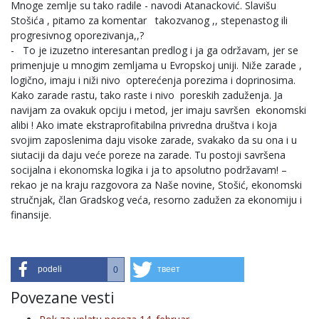
Mnoge zemlje su tako radile - navodi Atanacković. Slavišu
Stošića , pitamo za komentar takozvanog ,, stepenastog ili
progresivnog oporezivanja,,?
- To je izuzetno interesantan predlog i ja ga održavam, jer se
primenjuje u mnogim zemljama u Evropskoj uniji. Niže zarade ,
logično, imaju i niži nivo opterećenja porezima i doprinosima.
Kako zarade rastu, tako raste i nivo poreskih zaduženja. Ja
navijam za ovakuk opciju i metod, jer imaju savršen ekonomski
alibi ! Ako imate ekstraprofitabilna privredna društva i koja
svojim zaposlenima daju visoke zarade, svakako da su ona i u
siutaciji da daju veće poreze na zarade. Tu postoji savršena
socijalna i ekonomska logika i ja to apsolutno podržavam! –
rekao je na kraju razgovora za Naše novine, Stošić, ekonomski
stručnjak, član Gradskog veća, resorno zadužen za ekonomiju i
finansije.
podeli
твеет
0
Povezane vesti