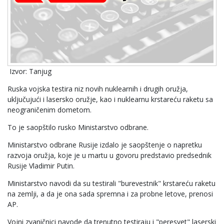
Izvor: Tanjug
Ruska vojska testira niz novih nuklearnih i drugih oružja,
uključujući i lasersko oružje, kao i nuklearnu krstareću raketu sa
neograničenim dometom.
To je saopštilo rusko Ministarstvo odbrane.
Ministarstvo odbrane Rusije izdalo je saopštenje o napretku
razvoja oružja, koje je u martu u govoru predstavio predsednik
Rusije Vladimir Putin.
Ministarstvo navodi da su testirali "burevestnik" krstareću raketu
na zemlji, a da je ona sada spremna i za probne letove, prenosi
AP.
Vojni zvaničnici navode da trenutno testiraju i "peresvet" laserski