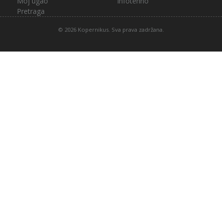
Moj ugao
Infotehno
Pretraga
© 2026 Kopernikus. Sva prava zadržana.