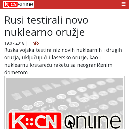
☰
Rusi testirali novo
nuklearno oružje
19.07.2018
|
Info
Ruska vojska testira niz novih nuklearnih i drugih
oružja, uključujući i lasersko oružje, kao i
nuklearnu krstareću raketu sa neograničenim
dometom.