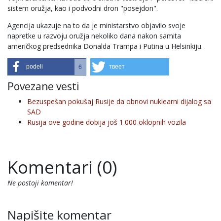
sistem oružja, kao i podvodni dron "posejdon".
Agencija ukazuje na to da je ministarstvo objavilo svoje
napretke u razvoju oružja nekoliko dana nakon samita
američkog predsednika Donalda Trampa i Putina u Helsinkiju.
podeli
твеет
6
Povezane vesti
Bezuspešan pokušaj Rusije da obnovi nuklearni dijalog sa
SAD
Rusija ove godine dobija još 1.000 oklopnih vozila
Komentari (0)
Ne postoji komentar!
Napišite komentar