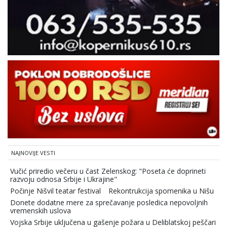
NAJNOVIJE VESTI
Vučić priredio večeru u čast Zelenskog: "Poseta će doprineti
razvoju odnosa Srbije i Ukrajine"
Počinje Nišvil teatar festival
Rekontrukcija spomenika u Nišu
Donete dodatne mere za sprečavanje posledica nepovoljnih
vremenskih uslova
Vojska Srbije uključena u gašenje požara u Deliblatskoj peščari