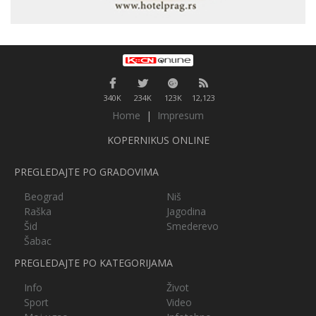
340K
234K
123K
12,123
Home
|
Impresum
KOPERNIKUS ONLINE
PREGLEDAJTE PO GRADOVIMA
Beograd
Niš
Raška
Jagodina
Šid
Smederevo
Šabac
PREGLEDAJTE PO KATEGORIJAMA
Info
Život
Sport
Video