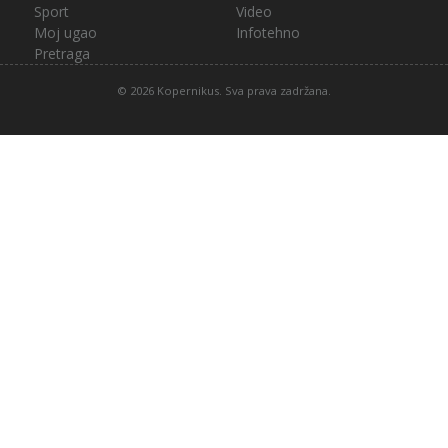
Sport
Video
Moj ugao
Infotehno
Pretraga
© 2026 Kopernikus. Sva prava zadržana.