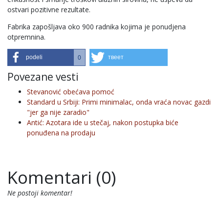
ostvari pozitivne rezultate.
Fabrika zapošljava oko 900 radnika kojima je ponudjena
otpremnina.
podeli
твеет
0
Povezane vesti
Stevanović obećava pomoć
Standard u Srbiji: Primi minimalac, onda vraća novac gazdi
"jer ga nije zaradio"
Antić: Azotara ide u stečaj, nakon postupka biće
ponuđena na prodaju
Komentari (0)
Ne postoji komentar!