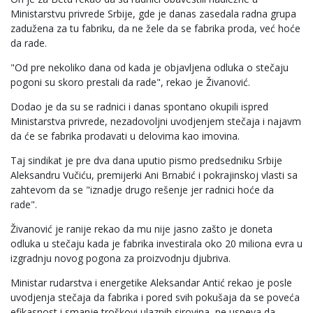
Ministarstvu privrede Srbije, gde je danas zasedala radna grupa
zadužena za tu fabriku, da ne žele da se fabrika proda, već hoće
da rade.
"Od pre nekoliko dana od kada je objavljena odluka o stečaju
pogoni su skoro prestali da rade", rekao je Živanović.
Dodao je da su se radnici i danas spontano okupili ispred
Ministarstva privrede, nezadovoljni uvodjenjem stečaja i najavm
da će se fabrika prodavati u delovima kao imovina.
Taj sindikat je pre dva dana uputio pismo predsedniku Srbije
Aleksandru Vučiću, premijerki Ani Brnabić i pokrajinskoj vlasti sa
zahtevom da se "iznadje drugo rešenje jer radnici hoće da
rade".
Živanović je ranije rekao da mu nije jasno zašto je doneta
odluka u stečaju kada je fabrika investirala oko 20 miliona evra u
izgradnju novog pogona za proizvodnju djubriva.
Ministar rudarstva i energetike Aleksandar Antić rekao je posle
uvodjenja stečaja da fabrika i pored svih pokušaja da se poveća
efikasnost i smanje troškovi ulaznih sirovina, ne uspeva da