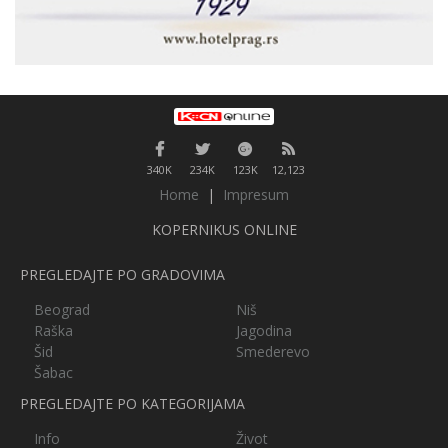
340K
234K
123K
12,123
Home
|
Impresum
KOPERNIKUS ONLINE
PREGLEDAJTE PO GRADOVIMA
Beograd
Niš
Raška
Jagodina
Šid
Smederevo
Šabac
PREGLEDAJTE PO KATEGORIJAMA
Info
Život