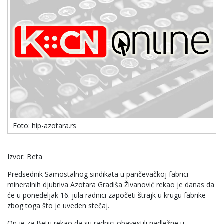
Foto: hip-azotara.rs
Izvor: Beta
Predsednik Samostalnog sindikata u pančevačkoj fabrici
mineralnih djubriva Azotara Gradiša Živanović rekao je danas da
će u ponedeljak 16. jula radnici započeti štrajk u krugu fabrike
zbog toga što je uveden stečaj.
On je za Betu rekao da su radnici obavestili nadležne u