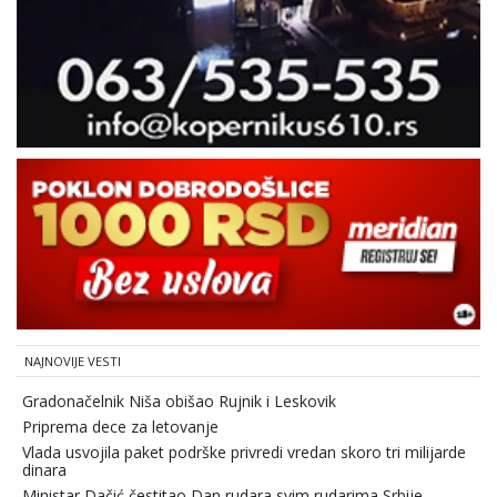
NAJNOVIJE VESTI
Gradonačelnik Niša obišao Rujnik i Leskovik
Priprema dece za letovanje
Vlada usvojila paket podrške privredi vredan skoro tri milijarde
dinara
Ministar Dačić čestitao Dan rudara svim rudarima Srbije