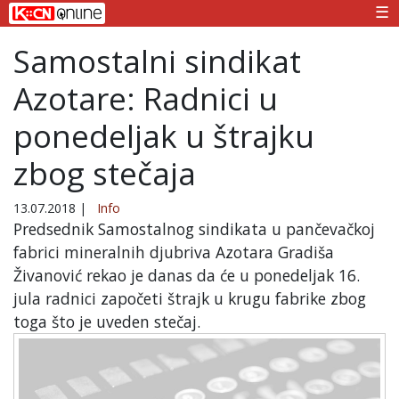
☰
Samostalni sindikat
Azotare: Radnici u
ponedeljak u štrajku
zbog stečaja
13.07.2018
|
Info
Predsednik Samostalnog sindikata u pančevačkoj
fabrici mineralnih djubriva Azotara Gradiša
Živanović rekao je danas da će u ponedeljak 16.
jula radnici započeti štrajk u krugu fabrike zbog
toga što je uveden stečaj.