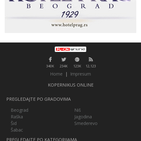
340K
234K
123K
12,123
Home
|
Impresum
KOPERNIKUS ONLINE
PREGLEDAJTE PO GRADOVIMA
Beograd
Niš
Raška
Jagodina
Šid
Smederevo
Šabac
PREGLEDAJTE PO KATEGORIJAMA