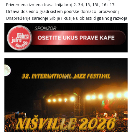
Privremena izmena trasa linija broj 2, 34, 15, 15L, 16 i 17L
Država dosledno gradi sistem podrške domaćoj proizvodnji
Unapređenje saradnje Srbije i Rusije u oblasti digitalnog razvoja