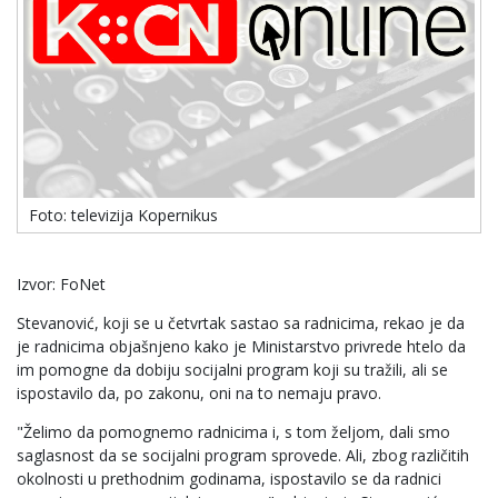
Foto: televizija Kopernikus
Izvor: FoNet
Stevanović, koji se u četvrtak sastao sa radnicima, rekao je da
je radnicima objašnjeno kako je Ministarstvo privrede htelo da
im pomogne da dobiju socijalni program koji su tražili, ali se
ispostavilo da, po zakonu, oni na to nemaju pravo.
"Želimo da pomognemo radnicima i, s tom željom, dali smo
saglasnost da se socijalni program sprovede. Ali, zbog različitih
okolnosti u prethodnim godinama, ispostavilo se da radnici