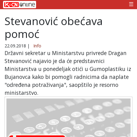
☰
Stevanović obećava
pomoć
22.09.2018
|
Info
Državni sekretar u Ministarstvu privrede Dragan
Stevanović najavio je da će predstavnici
Ministarstva u ponedeljak otići u Gumoplastiku iz
Bujanovca kako bi pomogli radnicima da naplate
"određena potraživanja", saopštilo je resorno
ministarstvo.