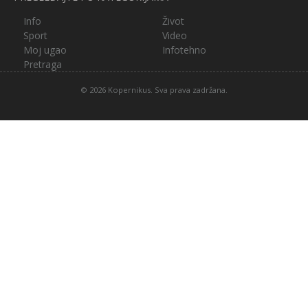
Info
Život
Sport
Video
Moj ugao
Infotehno
Pretraga
© 2026 Kopernikus. Sva prava zadržana.