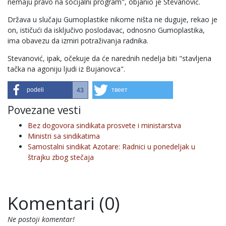
nemaju pravo na socijalni program", objanio je Stevanović.
Država u slučaju Gumoplastike nikome ništa ne duguje, rekao je
on, ističući da isključivo poslodavac, odnosno Gumoplastika,
ima obavezu da izmiri potraživanja radnika.
Stevanović, ipak, očekuje da će narednih nedelja biti "stavljena
tačka na agoniju ljudi iz Bujanovca".
podeli
твеет
43
Povezane vesti
Bez dogovora sindikata prosvete i ministarstva
Ministri sa sindikatima
Samostalni sindikat Azotare: Radnici u ponedeljak u
štrajku zbog stečaja
Komentari (0)
Ne postoji komentar!