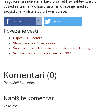
razgovore sa sindikatima, kako bi se rešili svi zahtevi izneti u
poslednje vreme, a održivo sistemsko rešenje iznedrilo,
saopštilo je Ministarstvo državne uprave.
podeli
твеет
2
Povezane vesti
Uspesi SKIP centra
Stevanović obećava pomoć
Šarčević: Prosvetni sindikati trebalo ranije da reaguju
Sindikalci hoće minimalac veći od 29.130
Komentari (0)
Ne postoji komentar!
Napišite komentar
Vaše ime: