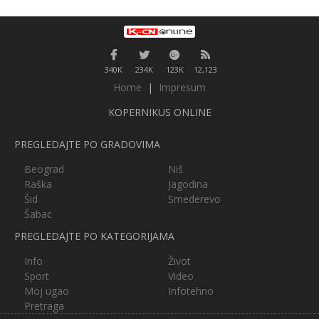
340K
234K
123K
12,123
Home
|
Impresum
KOPERNIKUS ONLINE
PREGLEDAJTE PO GRADOVIMA
Beograd
Niš
Raška
Jagodina
Šid
Smederevo
Šabac
PREGLEDAJTE PO KATEGORIJAMA
Info
Život
Sport
Video
Moj ugao
Infotehno
Pretraga