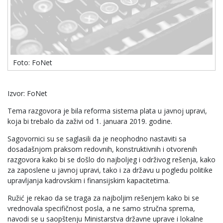
Foto: FoNet
Izvor: FoNet
Tema razgovora je bila reforma sistema plata u javnoj upravi,
koja bi trebalo da zaživi od 1. januara 2019. godine.
Sagovornici su se saglasili da je neophodno nastaviti sa
dosadašnjom praksom redovnih, konstruktivnih i otvorenih
razgovora kako bi se došlo do najboljeg i održivog rešenja, kako
za zaposlene u javnoj upravi, tako i za državu u pogledu politike
upravljanja kadrovskim i finansijskim kapacitetima.
Ružić je rekao da se traga za najboljim rešenjem kako bi se
vrednovala specifičnost posla, a ne samo stručna sprema,
navodi se u saopštenju Ministarstva državne uprave i lokalne