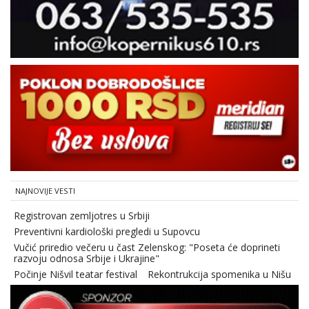
NAJNOVIJE VESTI
Registrovan zemljotres u Srbiji
Preventivni kardiološki pregledi u Supovcu
Vučić priredio večeru u čast Zelenskog: "Poseta će doprineti
razvoju odnosa Srbije i Ukrajine"
Počinje Nišvil teatar festival
Rekontrukcija spomenika u Nišu