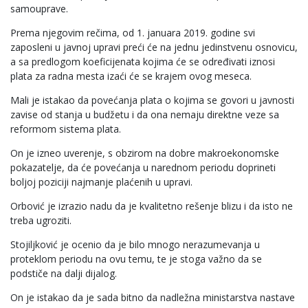
samouprave.
Prema njegovim rečima, od 1. januara 2019. godine svi
zaposleni u javnoj upravi preći će na jednu jedinstvenu osnovicu,
a sa predlogom koeficijenata kojima će se određivati iznosi
plata za radna mesta izaći će se krajem ovog meseca.
Mali je istakao da povećanja plata o kojima se govori u javnosti
zavise od stanja u budžetu i da ona nemaju direktne veze sa
reformom sistema plata.
On je izneo uverenje, s obzirom na dobre makroekonomske
pokazatelje, da će povećanja u narednom periodu doprineti
boljoj poziciji najmanje plaćenih u upravi.
Orbović je izrazio nadu da je kvalitetno rešenje blizu i da isto ne
treba ugroziti.
Stojiljković je ocenio da je bilo mnogo nerazumevanja u
proteklom periodu na ovu temu, te je stoga važno da se
podstiče na dalji dijalog.
On je istakao da je sada bitno da nadležna ministarstva nastave