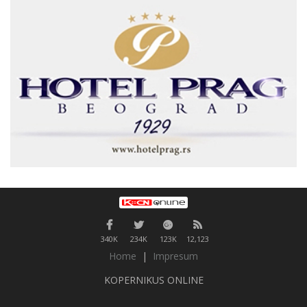
340K
234K
123K
12,123
Home
|
Impresum
KOPERNIKUS ONLINE