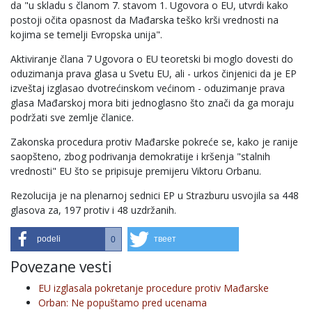
da "u skladu s članom 7. stavom 1. Ugovora o EU, utvrdi kako
postoji očita opasnost da Mađarska teško krši vrednosti na
kojima se temelji Evropska unija".
Aktiviranje člana 7 Ugovora o EU teoretski bi moglo dovesti do
oduzimanja prava glasa u Svetu EU, ali - urkos činjenici da je EP
izveštaj izglasao dvotrećinskom većinom - oduzimanje prava
glasa Mađarskoj mora biti jednoglasno što znači da ga moraju
podržati sve zemlje članice.
Zakonska procedura protiv Mađarske pokreće se, kako je ranije
saopšteno, zbog podrivanja demokratije i kršenja "stalnih
vrednosti" EU što se pripisuje premijeru Viktoru Orbanu.
Rezolucija je na plenarnoj sednici EP u Strazburu usvojila sa 448
glasova za, 197 protiv i 48 uzdržanih.
podeli
твеет
0
Povezane vesti
EU izglasala pokretanje procedure protiv Mađarske
Orban: Ne popuštamo pred ucenama