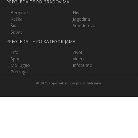
PREGLEDAJTE PO GRADOVIMA
Beograd
Niš
Raška
Jagodina
Šid
Smederevo
Šabac
PREGLEDAJTE PO KATEGORIJAMA
Info
Život
Sport
Video
Moj ugao
Infotehno
Pretraga
© 2026 Kopernikus. Sva prava zadržana.