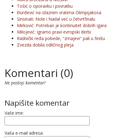
Tošić o oporavku i povratku
Đurđević na izlaznim vratima Olimpijakosa
Sinsinati: Nole i Nadal već u četvrtfinalu
Mirković: Potreban je kontinuitet dobrih igara
Milojević: Igramo pravi evropski derbi
Radnički ređa pobede, "zmajevi" pali u finišu
Zvezda dobila odličnog pleja
Komentari (0)
Ne postoji komentar!
Napišite komentar
Vaše ime:
Vaša e-mail adresa: