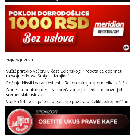
NAJNOVIJE VESTI
Vučić priredio večeru u čast Zelenskog: "Poseta će doprineti
razvoju odnosa Srbije i Ukrajine"
Počinje Nišvil teatar festival
Rekontrukcija spomenika u Nišu
Donete dodatne mere za sprečavanje posledica nepovoljnih
vremenskih uslova
Vojska Srbije uključena u gašenje požara u Deliblatskoj peščari