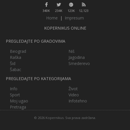
340K
234K
123K
12,123
Home
|
Impresum
KOPERNIKUS ONLINE
PREGLEDAJTE PO GRADOVIMA
Beograd
Niš
Raška
Jagodina
Šid
Smederevo
Šabac
PREGLEDAJTE PO KATEGORIJAMA
Info
Život
Sport
Video
Moj ugao
Infotehno
Pretraga
© 2026 Kopernikus. Sva prava zadržana.