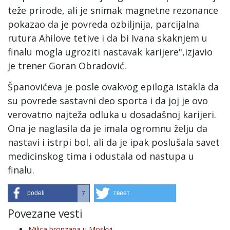
teže prirode, ali je snimak magnetne rezonance
pokazao da je povreda ozbiljnija, parcijalna
rutura Ahilove tetive i da bi Ivana skaknjem u
finalu mogla ugroziti nastavak karijere",izjavio
je trener Goran Obradović.
Španovićeva je posle ovakvog epiloga istakla da
su povrede sastavni deo sporta i da joj je ovo
verovatno najteža odluka u dosadašnoj karijeri.
Ona je naglasila da je imala ogromnu želju da
nastavi i istrpi bol, ali da je ipak poslušala savet
medicinskog tima i odustala od nastupa u
finalu.
podeli
твеет
7
Povezane vesti
Milica bronzana u Moskvi