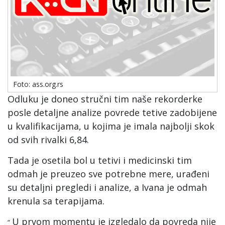
Foto: ass.org.rs
Odluku je doneo stručni tim naše rekorderke
posle detaljne analize povrede tetive zadobijene
u kvalifikacijama, u kojima je imala najbolji skok
od svih rivalki 6,84.
Tada je osetila bol u tetivi i medicinski tim
odmah je preuzeo sve potrebne mere, urađeni
su detaljni pregledi i analize, a Ivana je odmah
krenula sa terapijama.
U prvom momentu je izgledalo da povreda nije
“