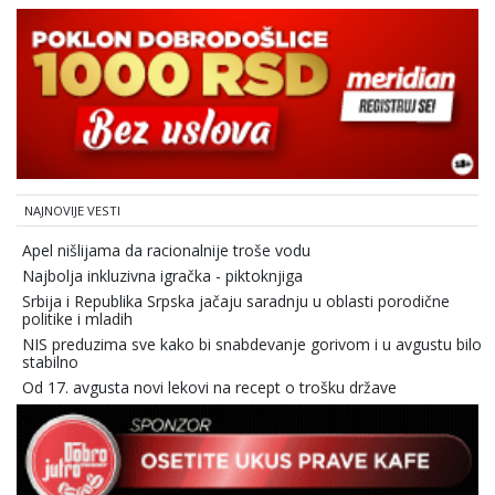
NAJNOVIJE VESTI
Apel nišlijama da racionalnije troše vodu
Najbolja inkluzivna igračka - piktoknjiga
Srbija i Republika Srpska jačaju saradnju u oblasti porodične
politike i mladih
NIS preduzima sve kako bi snabdevanje gorivom i u avgustu bilo
stabilno
Od 17. avgusta novi lekovi na recept o trošku države