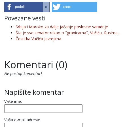
podeli
твеет
0
Povezane vesti
Srbija i Maroko za dalje jačanje poslovne saradnje
Šta je sve senator rekao o "granicama", Vučiću, Rusima...
Čestitka Vučića Jevrejima
Komentari (0)
Ne postoji komentar!
Napišite komentar
Vaše ime:
Vaša e-mail adresa: