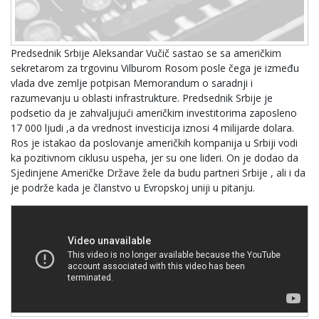
Predsednik Srbije Aleksandar Vučič sastao se sa američkim
sekretarom za trgovinu Vilburom Rosom posle čega je između
vlada dve zemlje potpisan Memorandum o saradnji i
razumevanju u oblasti infrastrukture. Predsednik Srbije je
podsetio da je zahvaljujući američkim investitorima zaposleno
17 000 ljudi ,a da vrednost investicija iznosi 4 milijarde dolara.
Ros je istakao da poslovanje američkih kompanija u Srbiji vodi
ka pozitivnom ciklusu uspeha, jer su one lideri. On je dodao da
Sjedinjene Američke Države žele da budu partneri Srbije , ali i da
je podrže kada je članstvo u Evropskoj uniji u pitanju.