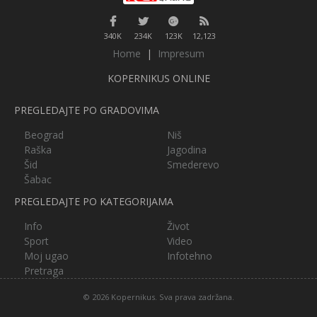
340K
234K
123K
12,123
Home
|
Impresum
KOPERNIKUS ONLINE
PREGLEDAJTE PO GRADOVIMA
Beograd
Niš
Raška
Jagodina
Šid
Smederevo
Šabac
PREGLEDAJTE PO KATEGORIJAMA
Info
Život
Sport
Video
Moj ugao
Infotehno
Pretraga
© 2026 Kopernikus. Sva prava zadržana.