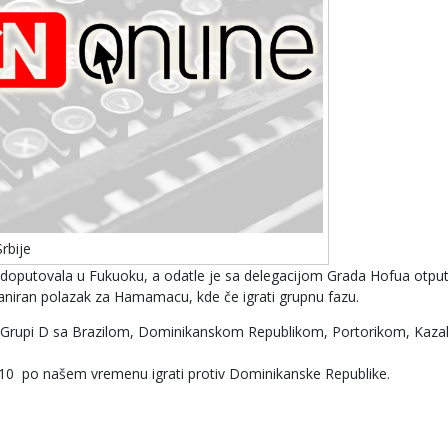
rbije
e doputovala u Fukuoku, a odatle je sa delegacijom Grada Hofua otpu
planiran polazak za Hamamacu, kde če igrati grupnu fazu.
 u Grupi D sa Brazilom, Dominikanskom Republikom, Portorikom, Ka
.10 po našem vremenu igrati protiv Dominikanske Republike.