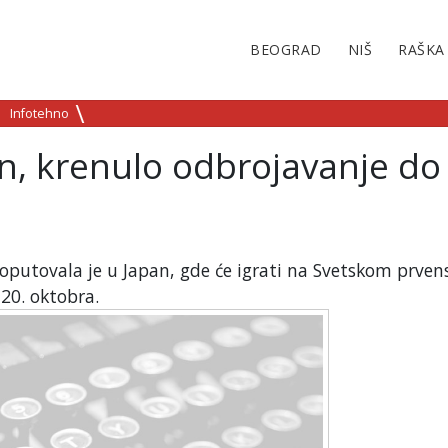
BEOGRAD
NIŠ
RAŠKA
Infotehno
an, krenulo odbrojavanje do
oputovala je u Japan, gde će igrati na Svetskom prven
20. oktobra.