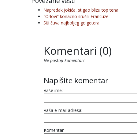
Povezane vesti
Napredak Jokića, stigao blizu top tena
"Orlovi" konačno srušili Francuze
Siti čuva najboljeg golgetera
Komentari (0)
Ne postoji komentar!
Napišite komentar
Vaše ime:
Vaša e-mail adresa:
Komentar: