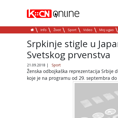
Info
Život
Sport
Video
Moj ugao
Srpkinje stigle u Jap
Svetskog prvenstva
21.09.2018
|
Sport
Ženska odbojkaška reprezentacija Srbije d
koje je na programu od 29. septembra do 