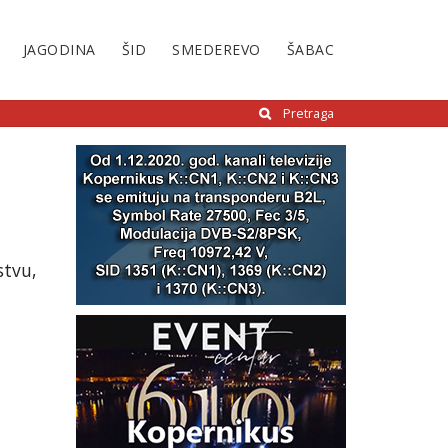
JAGODINA
ŠID
SMEDEREVO
ŠABAC
Pretraga
stvu,