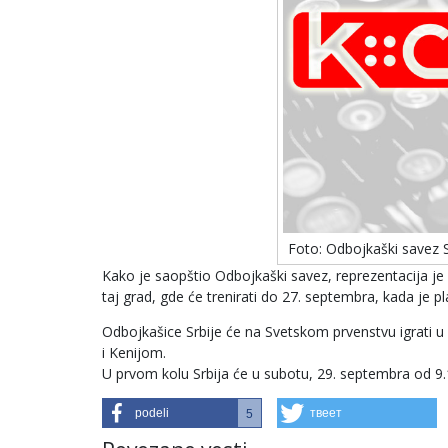
Foto: Odbojkaški savez S
Kako je saopštio Odbojkaški savez, reprezentacija j
taj grad, gde će trenirati do 27. septembra, kada je 
Odbojkašice Srbije će na Svetskom prvenstvu igrati
i Kenijom.
U prvom kolu Srbija će u subotu, 29. septembra od 9
podeli
твеет
5