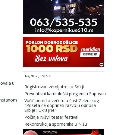
NAJNOVIJE VESTI
tovala u
Registrovan zemljotres u Srbiji
Preventivni kardiološki pregledi u Supovcu
zahstanom
Vučić priredio večeru u čast Zelenskog:
"Poseta će doprineti razvoju odnosa
Srbije i Ukrajine"
Počinje Nišvil teatar festival
Rekontrukcija spomenika u Nišu