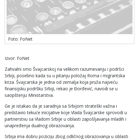
Foto: FoNet
Izvor: FoNet
Zahvalni smo Švajcarskoj na velikom razumevanju i podršci
Srbiji, posebno kada su u pitanju položaj Roma i migrantska
kriza. Švajcarska je jedna od zemalja koja pruža najveću
finansijsku podršku Srbiji, rekao je Đorđević, navodi se u
saopštenju Ministarstva.
Ge je istakao da je saradnja sa Srbijom strateški važna i
predstavio tekuće inicijative koje Vlada Švajcarske sprovodi u
partnerstvu sa Vladom Srbije u oblasti zapošljavanja mladih i
unapređenja dualnog obrazovanja.
Srbija ima dobru poziciju zbog odličnog obrazovanja u oblasti