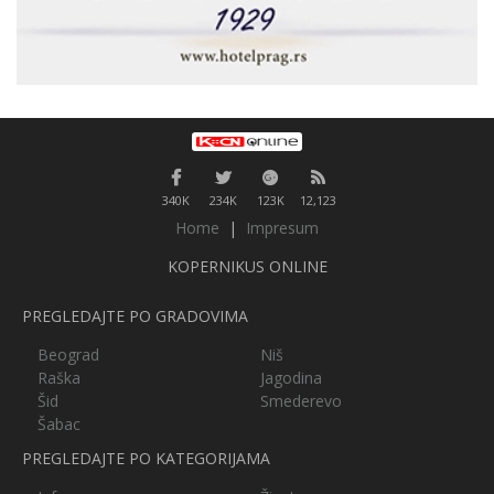
340K
234K
123K
12,123
Home
|
Impresum
KOPERNIKUS ONLINE
PREGLEDAJTE PO GRADOVIMA
Beograd
Niš
Raška
Jagodina
Šid
Smederevo
Šabac
PREGLEDAJTE PO KATEGORIJAMA