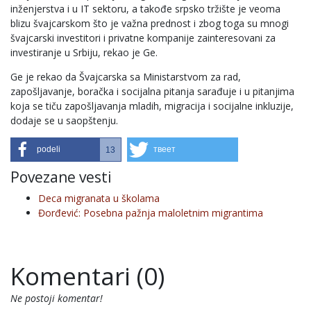
inženjerstva i u IT sektoru, a takođe srpsko tržište je veoma
blizu švajcarskom što je važna prednost i zbog toga su mnogi
švajcarski investitori i privatne kompanije zainteresovani za
investiranje u Srbiju, rekao je Ge.
Ge je rekao da Švajcarska sa Ministarstvom za rad,
zapošljavanje, boračka i socijalna pitanja sarađuje i u pitanjima
koja se tiču zapošljavanja mladih, migracija i socijalne inkluzije,
dodaje se u saopštenju.
podeli
твеет
13
Povezane vesti
Deca migranata u školama
Đorđević: Posebna pažnja maloletnim migrantima
Komentari (0)
Ne postoji komentar!