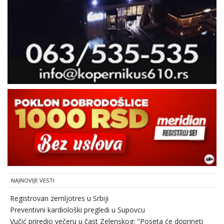
NAJNOVIJE VESTI
Registrovan zemljotres u Srbiji
Preventivni kardiološki pregledi u Supovcu
Vučić priredio večeru u čast Zelenskog: "Poseta će doprineti