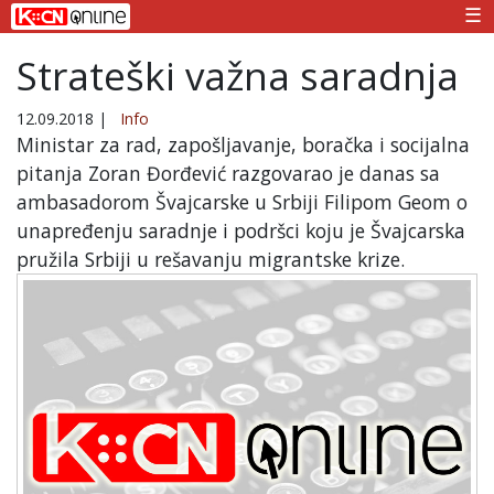
☰
Strateški važna saradnja
12.09.2018
|
Info
Ministar za rad, zapošljavanje, boračka i socijalna
pitanja Zoran Đorđević razgovarao je danas sa
ambasadorom Švajcarske u Srbiji Filipom Geom o
unapređenju saradnje i podršci koju je Švajcarska
pružila Srbiji u rešavanju migrantske krize.