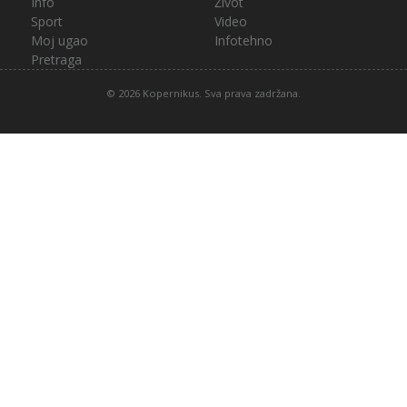
Info
Život
Sport
Video
Moj ugao
Infotehno
Pretraga
© 2026 Kopernikus. Sva prava zadržana.