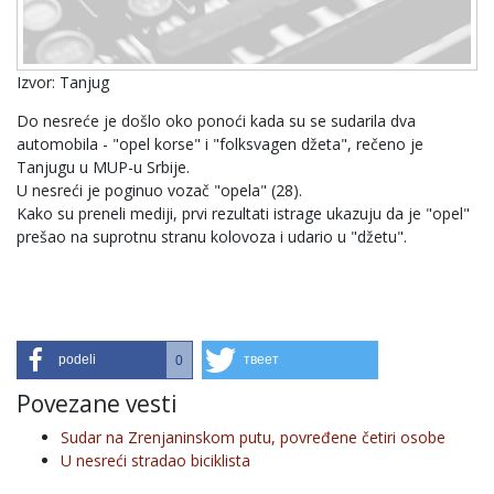
Izvor: Tanjug
Do nesreće je došlo oko ponoći kada su se sudarila dva
automobila - "opel korse" i "folksvagen džeta", rečeno je
Tanjugu u MUP-u Srbije.
U nesreći je poginuo vozač "opela" (28).
Kako su preneli mediji, prvi rezultati istrage ukazuju da je "opel"
prešao na suprotnu stranu kolovoza i udario u "džetu".
podeli
твеет
0
Povezane vesti
Sudar na Zrenjaninskom putu, povređene četiri osobe
U nesreći stradao biciklista