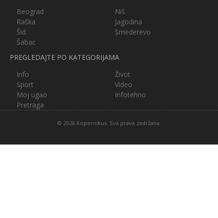
Beograd
Niš
Raška
Jagodina
Šid
Smederevo
Šabac
PREGLEDAJTE PO KATEGORIJAMA
Info
Život
Sport
Video
Moj ugao
Infotehno
Pretraga
© 2026 Kopernikus. Sva prava zadržana.