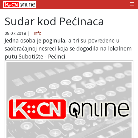
☰
Sudar kod Pećinaca
08.07.2018
|
Info
Jedna osoba je poginula, a tri su povređene u
saobraćajnoj nesreci koja se dogodila na lokalnom
putu Subotište - Pećinci.