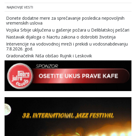
NAJNOVIJE VESTI
Donete dodatne mere za sprečavanje posledica nepovoljnih
vremenskih uslova
Vojska Srbije uključena u gašenje požara u Deliblatskoj peščari
Nastavak dijaloga o Nacrtu zakona o dobrobiti životinja
Intervencije na vodovodnoj mreži i prekidi u vodosnabdevanju
7.8.2026. god.
Gradonačelnik Niša obišao Rujnik i Leskovik