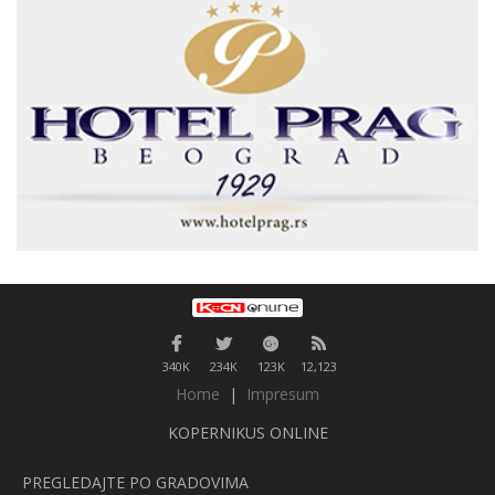
340K
234K
123K
12,123
Home
|
Impresum
KOPERNIKUS ONLINE
PREGLEDAJTE PO GRADOVIMA