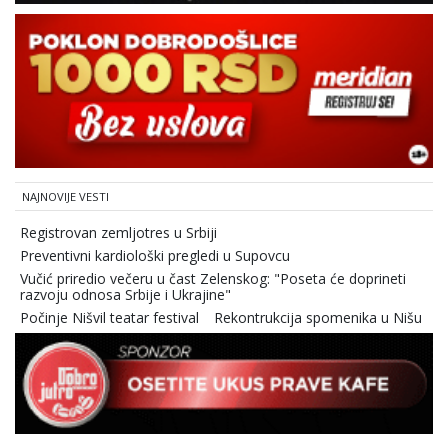
NAJNOVIJE VESTI
Registrovan zemljotres u Srbiji
Preventivni kardiološki pregledi u Supovcu
Vučić priredio večeru u čast Zelenskog: "Poseta će doprineti
razvoju odnosa Srbije i Ukrajine"
Počinje Nišvil teatar festival
Rekontrukcija spomenika u Nišu