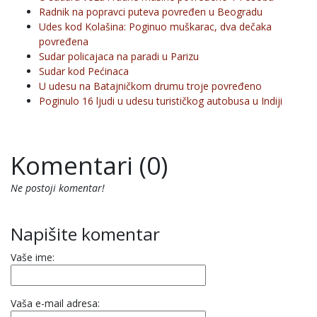
Radnik na popravci puteva povređen u Beogradu
Udes kod Kolašina: Poginuo muškarac, dva dečaka
povređena
Sudar policajaca na paradi u Parizu
Sudar kod Pećinaca
U udesu na Batajničkom drumu troje povređeno
Poginulo 16 ljudi u udesu turističkog autobusa u Indiji
Komentari (0)
Ne postoji komentar!
Napišite komentar
Vaše ime:
Vaša e-mail adresa: