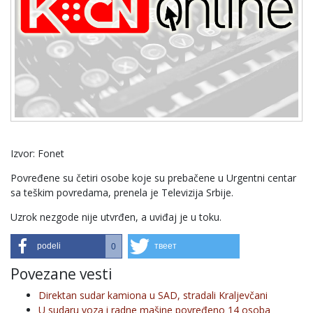
Izvor: Fonet
Povređene su četiri osobe koje su prebačene u Urgentni centar
sa teškim povredama, prenela je Televizija Srbije.
Uzrok nezgode nije utvrđen, a uviđaj je u toku.
podeli
твеет
0
Povezane vesti
Direktan sudar kamiona u SAD, stradali Kraljevčani
U sudaru voza i radne mašine povređeno 14 osoba