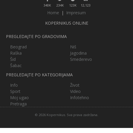
340K
234K
123K
12,123
Home
|
Impresum
KOPERNIKUS ONLINE
PREGLEDAJTE PO GRADOVIMA
Beograd
Niš
Raška
Jagodina
Šid
Smederevo
Šabac
PREGLEDAJTE PO KATEGORIJAMA
Info
Život
Sport
Video
Moj ugao
Infotehno
Pretraga
© 2026 Kopernikus. Sva prava zadržana.