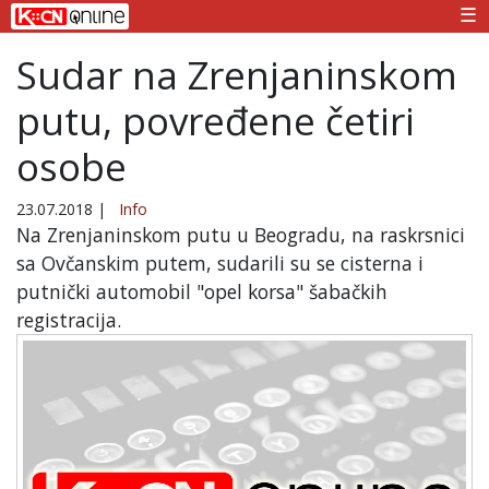
☰
Sudar na Zrenjaninskom
putu, povređene četiri
osobe
23.07.2018
|
Info
Na Zrenjaninskom putu u Beogradu, na raskrsnici
sa Ovčanskim putem, sudarili su se cisterna i
putnički automobil "opel korsa" šabačkih
registracija.