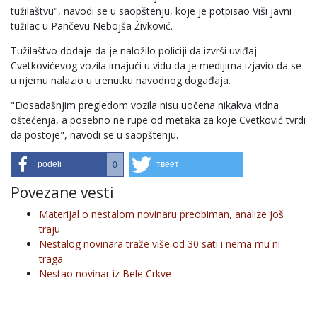
tužilaštvu", navodi se u saopštenju, koje je potpisao Viši javni
tužilac u Pančevu Nebojša Živković.
Tužilaštvo dodaje da je naložilo policiji da izvrši uviđaj
Cvetkovićevog vozila imajući u vidu da je medijima izjavio da se
u njemu nalazio u trenutku navodnog događaja.
"Dosadašnjim pregledom vozila nisu uočena nikakva vidna
oštećenja, a posebno ne rupe od metaka za koje Cvetković tvrdi
da postoje", navodi se u saopštenju.
podeli
твеет
0
Povezane vesti
Materijal o nestalom novinaru preobiman, analize još
traju
Nestalog novinara traže više od 30 sati i nema mu ni
traga
Nestao novinar iz Bele Crkve