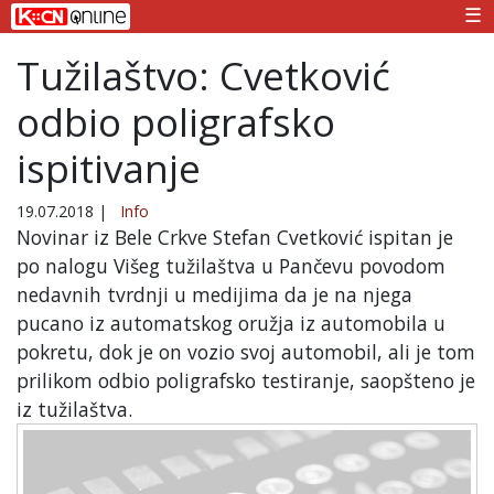
☰
Tužilaštvo: Cvetković
odbio poligrafsko
ispitivanje
19.07.2018
|
Info
Novinar iz Bele Crkve Stefan Cvetković ispitan je
po nalogu Višeg tužilaštva u Pančevu povodom
nedavnih tvrdnji u medijima da je na njega
pucano iz automatskog oružja iz automobila u
pokretu, dok je on vozio svoj automobil, ali je tom
prilikom odbio poligrafsko testiranje, saopšteno je
iz tužilaštva.