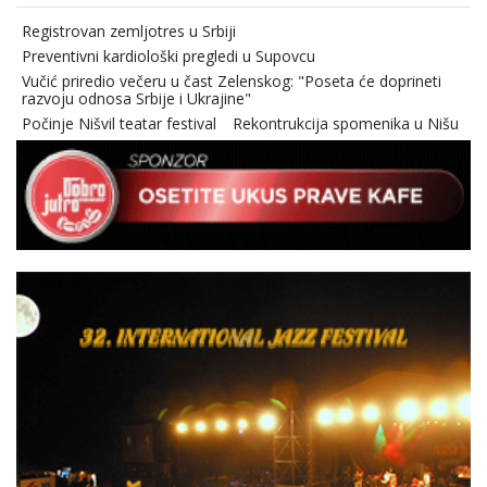
Registrovan zemljotres u Srbiji
Preventivni kardiološki pregledi u Supovcu
Vučić priredio večeru u čast Zelenskog: "Poseta će doprineti
razvoju odnosa Srbije i Ukrajine"
Počinje Nišvil teatar festival
Rekontrukcija spomenika u Nišu