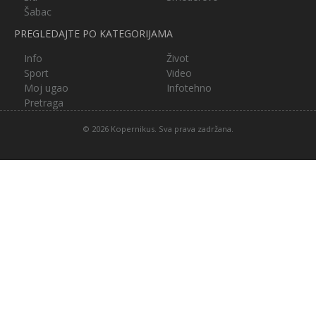
Šabac
PREGLEDAJTE PO KATEGORIJAMA
Info
Život
Sport
Video
Moj ugao
Infotehno
Pretraga
© 2026 Kopernikus. Sva prava zadržana.