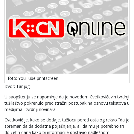
foto: YouTube printscreen
Izvor: Tanjug
U saopštenju se napominje da je povodom Cvetkovićevih tvrdnji
tužilaštvo pokrenulo predistražni postupak na osnovu tekstova u
medijima i tvrdnji novinara.
Cvetković je, kako se dodaje, tužiocu pored ostalog rekao "da je
spreman da da dodatna pojašnjenja, ali da mu je potrebno tri
do četiri dana kako bi informacije dostavio nadležnom