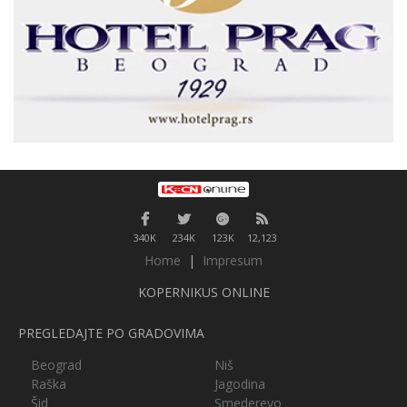
340K
234K
123K
12,123
Home
|
Impresum
KOPERNIKUS ONLINE
PREGLEDAJTE PO GRADOVIMA
Beograd
Niš
Raška
Jagodina
Šid
Smederevo