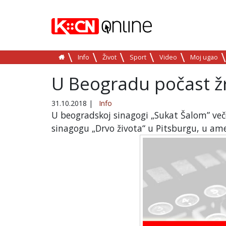
Info
Život
Sport
Video
Moj ugao
U Beogradu počast ž
31.10.2018
|
Info
U beogradskoj sinagogi „Sukat Šalom” ve
sinagogu „Drvo života“ u Pitsburgu, u amer