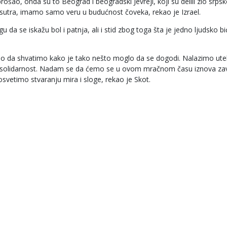
rošao, onda su to Beograd i beogradski Jevreji, koji su delili zlo srps
 sutra, imamo samo veru u budućnost čoveka, rekao je Izrael.
a se iskažu bol i patnja, ali i stid zbog toga šta je jedno ljudsko bi
mo da shvatimo kako je tako nešto moglo da se dogodi. Nalazimo ute
li solidarnost. Nadam se da ćemo se u ovom mračnom času iznova za
osvetimo stvaranju mira i sloge, rekao je Skot.