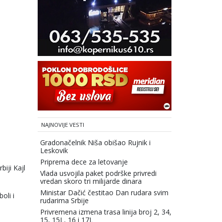
NAJNOVIJE VESTI
Gradonačelnik Niša obišao Rujnik i
Leskovik
Priprema dece za letovanje
iji Kajl
Vlada usvojila paket podrške privredi
vredan skoro tri milijarde dinara
Ministar Dačić čestitao Dan rudara svim
oli i
rudarima Srbije
Privremena izmena trasa linija broj 2, 34,
15, 15L, 16 i 17L