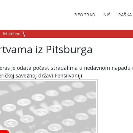
BEOGRAD
NIŠ
RAŠKA
Infotehno
rtvama iz Pitsburga
čeras je odata počast stradalima u nedavnom napadu
ičkoj saveznoj državi Pensilvaniji.