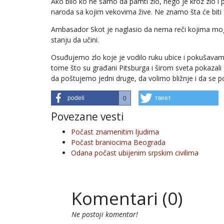
Ako bilo ko ne samo da pamti zlo, nego je kroz zlo i p
naroda sa kojim vekovima žive. Ne znamo šta će biti
Ambasador Skot je naglasio da nema reči kojima mogu d
stanju da učini.
Osuđujemo zlo koje je vodilo ruku ubice i pokušava
tome što su građani Pitsburga i širom sveta pokaza
da poštujemo jedni druge, da volimo bližnje i da se p
podeli
твеет
0
Povezane vesti
Počast znamenitim ljudima
Počast braniocima Beograda
Odana počast ubijenim srpskim civilima
Komentari (0)
Ne postoji komentar!