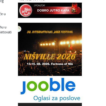
kog
će u
hu u
vetovati