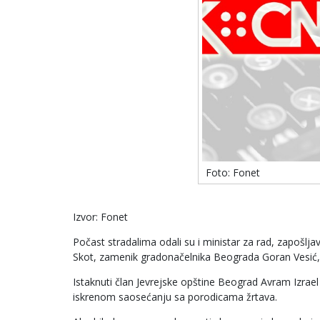
Foto: Fonet
Izvor: Fonet
Počast stradalima odali su i ministar za rad, zapošlja
Skot, zamenik gradonačelnika Beograda Goran Vesić, p
Istaknuti član Jevrejske opštine Beograd Avram Izrae
iskrenom saosećanju sa porodicama žrtava.