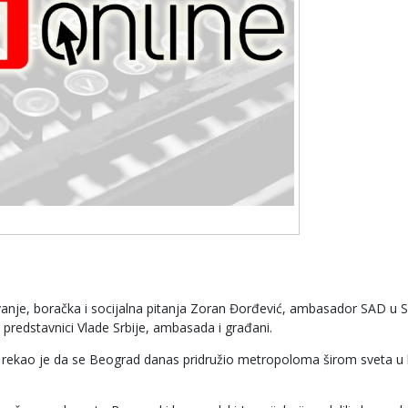
vanje, boračka i socijalna pitanja Zoran Đorđević, ambasador SAD u Srb
redstavnici Vlade Srbije, ambasada i građani.
l rekao je da se Beograd danas pridružio metropoloma širom sveta u b