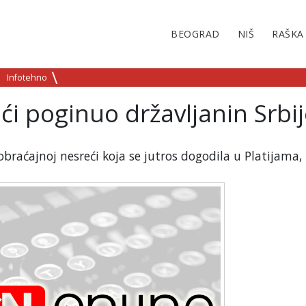
BEOGRAD
NIŠ
RAŠKA
Infotehno
ći poginuo državljanin Srbi
saobraćajnoj nesreći koja se jutros dogodila u Platijama,