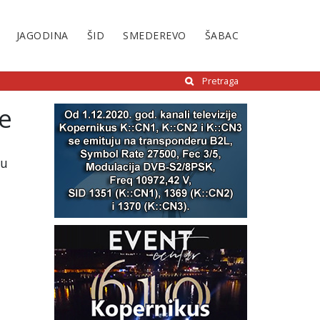
JAGODINA
ŠID
SMEDEREVO
ŠABAC
Pretraga
je
 u