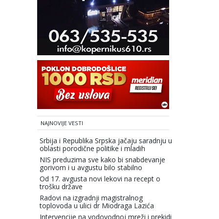
NAJNOVIJE VESTI
Srbija i Republika Srpska jačaju saradnju u
oblasti porodične politike i mladih
NIS preduzima sve kako bi snabdevanje
gorivom i u avgustu bilo stabilno
Od 17. avgusta novi lekovi na recept o
trošku države
Radovi na izgradnji magistralnog
toplovoda u ulici dr Miodraga Lazića
Intervencije na vodovodnoj mreži i prekidi