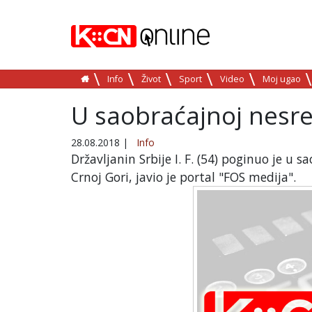
Info
Život
Sport
Video
Moj ugao
U saobraćajnoj nesre
28.08.2018
|
Info
Državljanin Srbije I. F. (54) poginuo je u 
Crnoj Gori, javio je portal "FOS medija".