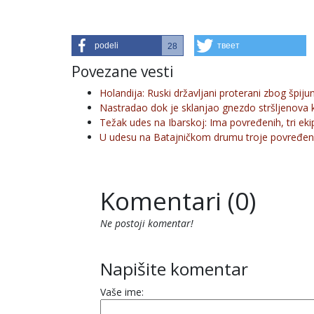
podeli
твеет
28
Povezane vesti
Holandija: Ruski državljani proterani zbog špiju
Nastradao dok je sklanjao gnezdo stršljenova k
Težak udes na Ibarskoj: Ima povređenih, tri eki
U udesu na Batajničkom drumu troje povređe
Komentari (0)
Ne postoji komentar!
Napišite komentar
Vaše ime: