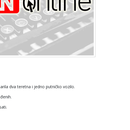
ila dva teretna i jedno putničko vozilo.
đenih.
ati.