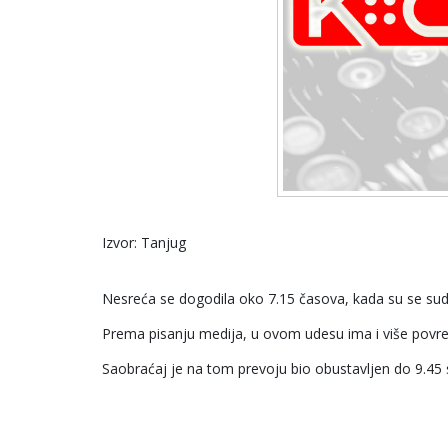
Izvor: Tanjug
Nesreća se dogodila oko 7.15 časova, kada su se sudar
Prema pisanju medija, u ovom udesu ima i više povre
Saobraćaj je na tom prevoju bio obustavljen do 9.45 s