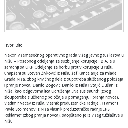
Izvor: Blic
Nakon višemesečnog operativnog rada Višeg javnog tužilaštva u
Nišu – Posebnog odeljenja za suzbijanje korupcije i BIA, a u
saradnji sa UKP Odeljenje za borbu protiv korupcije u Nišu,
uhapšeni su Stevan Živković iz Niša, šef Kancelarije za mlade
Grada Niša, zbog krivičnog dela zloupotreba službenog položaja
i pranje novca, Danilo Zogović Danilo iz Niša i Stajić Dušan iz
Niša, kao odgovorna lica Udruženja „Naisus saund“ (zbog
zloupotrebe službenog položaja u pomaganju i pranja novca),
Vladimir Vacev iz Niša, vlasnik preduzetničke radnje „Ti amo“ i
Pavle Stoimenov iz Niša vlasnik preduzetničke radnje „PS
Reklame“ (zbog pranja novca), saopšteno je iz Višeg tužilaštva u
Nišu.