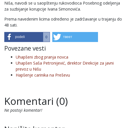
Niša, navodi se u saopštenju rukovodioca Posebnog odeljenja
za suzbijanje korupcije Ivana Simonovića.
Prema navedenim licima određeno je zadržavanje u trajanju do
48 sati.
podeli
твеет
0
Povezane vesti
Uhapšeni zbog pranja novca
Uhapšen Saša Petronijević, direktor Direkcije za javni
prevoz u Nišu
Hapšenje carinika na Preševu
Komentari (0)
Ne postoji komentar!