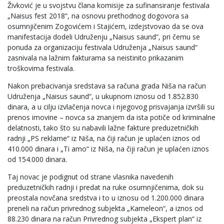
Živković je u svojstvu člana komisije za sufinansiranje festivala
„Naisus fest 2018“, na osnovu prethodnog dogovora sa
osumnjičenim Zogovićem i Stajićem, izdejstvovao da se ova
manifestacija dodeli Udruženju „Naisus saund“, pri čemu se
ponuda za organizaciju festivala Udruženja „Naisus saund“
zasnivala na lažnim fakturama sa neistinito prikazanim
troškovima festivala.
Nakon prebacivanja sredstava sa računa grada Niša na račun
Udruženja „Naisus saund“, u ukupnom iznosu od 1.852.830
dinara, a u cilju izvlačenja novca i njegovog prisvajanja izvršili su
prenos imovine – novca sa znanjem da ista potiče od kriminalne
delatnosti, tako što su nabavili lažne fakture preduzetničkih
radnji „PS reklame“ iz Niša, na čiji račun je uplaćen iznos od
410.000 dinara i „Ti amo“ iz Niša, na čiji račun je uplaćen iznos
od 154.000 dinara.
Taj novac je podignut od strane vlasnika navedenih
preduzetničkih radnji i predat na ruke osumnjičenima, dok su
preostala novčana sredstva i to u iznosu od 1.200.000 dinara
preneli na račun privrednog subjekta „Kameleon“, a iznos od
88.230 dinara na račun Privrednog subjekta „Ekspert plan“ iz