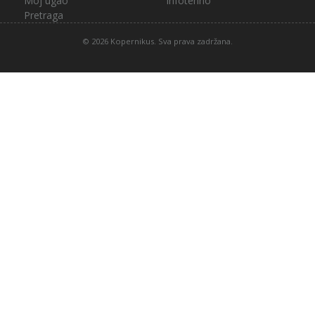
Moj ugao
Infotehno
Pretraga
© 2026 Kopernikus. Sva prava zadržana.