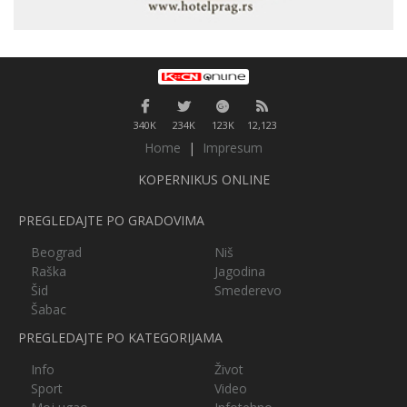
340K
234K
123K
12,123
Home
|
Impresum
KOPERNIKUS ONLINE
PREGLEDAJTE PO GRADOVIMA
Beograd
Niš
Raška
Jagodina
Šid
Smederevo
Šabac
PREGLEDAJTE PO KATEGORIJAMA
Info
Život
Sport
Video