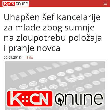
☰
Uhapšen šef kancelarije
za mlade zbog sumnje
na zloupotrebu položaja
i pranje novca
06.09.2018
|
Info