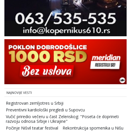
NAJNOVIJE VESTI
Registrovan zemljotres u Srbiji
Preventivni kardiološki pregledi u Supovcu
Vučić priredio večeru u čast Zelenskog: "Poseta će doprineti
razvoju odnosa Srbije i Ukrajine"
Počinje Nišvil teatar festival
Rekontrukcija spomenika u Nišu