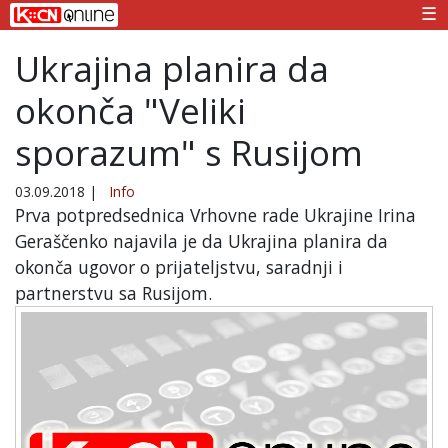
☰
Ukrajina planira da
okonča "Veliki
sporazum" s Rusijom
03.09.2018
|
Info
Prva potpredsednica Vrhovne rade Ukrajine Irina
Geraščenko najavila je da Ukrajina planira da
okonča ugovor o prijateljstvu, saradnji i
partnerstvu sa Rusijom.