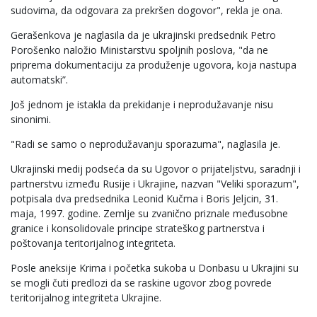
sudovima, da odgovara za prekršen dogovor", rekla je ona.
Gerašenkova je naglasila da je ukrajinski predsednik Petro
Porošenko naložio Ministarstvu spoljnih poslova, "da ne
priprema dokumentaciju za produženje ugovora, koja nastupa
automatski”.
Još jednom je istakla da prekidanje i neprodužavanje nisu
sinonimi.
"Radi se samo o neprodužavanju sporazuma", naglasila je.
Ukrajinski medij podseća da su Ugovor o prijateljstvu, saradnji i
partnerstvu između Rusije i Ukrajine, nazvan "Veliki sporazum",
potpisala dva predsednika Leonid Kučma i Boris Jeljcin, 31.
maja, 1997. godine. Zemlje su zvanično priznale međusobne
granice i konsolidovale principe strateškog partnerstva i
poštovanja teritorijalnog integriteta.
Posle aneksije Krima i početka sukoba u Donbasu u Ukrajini su
se mogli čuti predlozi da se raskine ugovor zbog povrede
teritorijalnog integriteta Ukrajine.