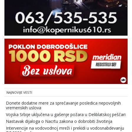
NAJNOVIJE VESTI
Donete dodatne mere za sprečavanje posledica nepovoljnih
vremenskih uslova
Vojska Srbije uključena u gašenje požara u Deliblatskoj peščari
Nastavak dijaloga o Nacrtu zakona o dobrobiti životinja
Intervencije na vodovodnoj mreži i prekidi u vodosnabdevanju