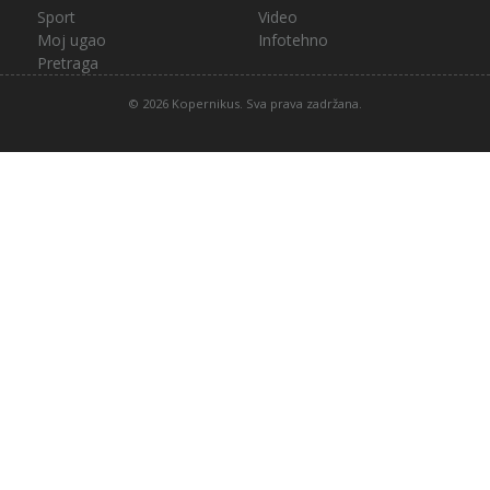
Sport
Video
Moj ugao
Infotehno
Pretraga
© 2026 Kopernikus. Sva prava zadržana.