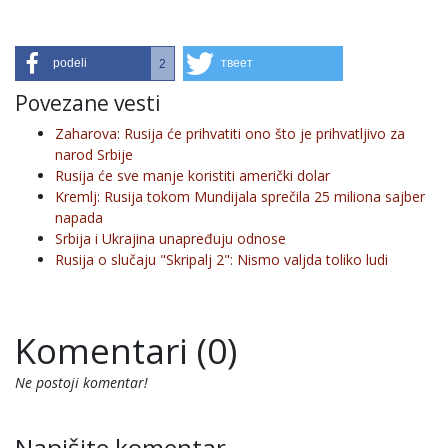
podeli
твеет
2
Povezane vesti
Zaharova: Rusija će prihvatiti ono što je prihvatljivo za
narod Srbije
Rusija će sve manje koristiti američki dolar
Kremlj: Rusija tokom Mundijala sprečila 25 miliona sajber
napada
Srbija i Ukrajina unapređuju odnose
Rusija o slučaju "Skripalj 2": Nismo valjda toliko ludi
Komentari (0)
Ne postoji komentar!
Napišite komentar