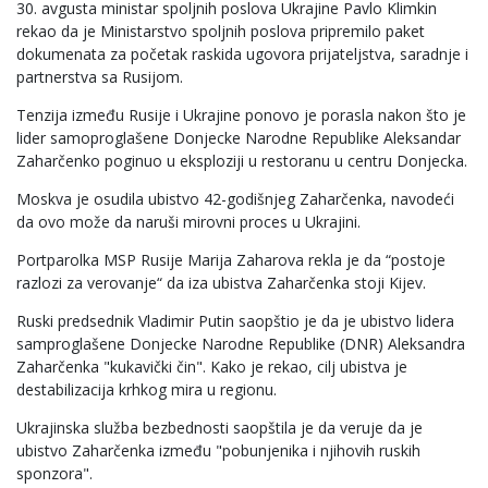
30. avgusta ministar spoljnih poslova Ukrajine Pavlo Klimkin
rekao da je Ministarstvo spoljnih poslova pripremilo paket
dokumenata za početak raskida ugovora prijateljstva, saradnje i
partnerstva sa Rusijom.
Tenzija između Rusije i Ukrajine ponovo je porasla nakon što je
lider samoproglašene Donjecke Narodne Republike Aleksandar
Zaharčenko poginuo u eksploziji u restoranu u centru Donjecka.
Moskva je osudila ubistvo 42-godišnjeg Zaharčenka, navodeći
da ovo može da naruši mirovni proces u Ukrajini.
Portparolka MSP Rusije Marija Zaharova rekla je da “postoje
razlozi za verovanje“ da iza ubistva Zaharčenka stoji Kijev.
Ruski predsednik Vladimir Putin saopštio je da je ubistvo lidera
samproglašene Donjecke Narodne Republike (DNR) Aleksandra
Zaharčenka "kukavički čin". Kako je rekao, cilj ubistva je
destabilizacija krhkog mira u regionu.
Ukrajinska služba bezbednosti saopštila je da veruje da je
ubistvo Zaharčenka između "pobunjenika i njihovih ruskih
sponzora".