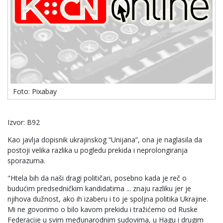
Foto: Pixabay
Izvor: B92
Kao javlja dopisnik ukrajinskog “Unijana”, ona je naglasila da
postoji velika razlika u pogledu prekida i neprolongiranja
sporazuma.
"Htela bih da naši dragi političari, posebno kada je reč o
budućim predsedničkim kandidatima ... znaju razliku jer je
njihova dužnost, ako ih izaberu i to je spoljna politika Ukrajine.
Mi ne govorimo o bilo kavom prekidu i tražićemo od Ruske
Federacije u svim međunarodnim sudovima, u Hagu i drugim