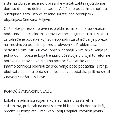
sistemu obrade nećemo obveznike vraćati zahtevajući da nam
donesu dodatnu dokumentaciju. Već ćemo podacima moći da
pristupimo sami, što će znatno skratiti ceo postupak -
objašnjava Snežana Miljević.
Opštinske poreske uprave će, praktično, imati pristup katastru,
podacima o socijalnom i zdravstvenom osiguranju, ali i MUP-u
za određene podatke koji su neophodni za utvrđivanje poreza
na imovinu za pojedine poreske obveznike. Problema sa
nedostajućim JMBG u ovoj opštini nemaju. - Vrnjačka Banja je
jedna od 44 opštine koja trenutno učestvuje u projektu reforme
poreza na imovinu za šta ima pomoć švajcarske ambasade.
Imamo tehničku podršku za sređivanje baze podataka i širenje
obuhvata baze, tako da smo svoju bazu podataka prilično sredili
- navodi Snežana Miljević.
POMOĆ ŠVAJCARSKE VLADE
Lokalnim administracijama koje su radile u zastarelim
sistemima, prelazak na novi sistem bi trebalo da donese brži,
precizniji i kompletniji rad, kao i bolju naplatu izvornih javnih