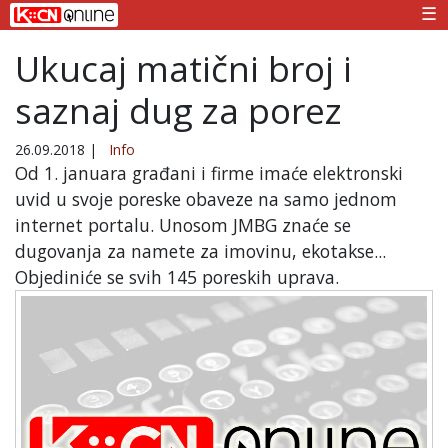
☰
Ukucaj matični broj i
saznaj dug za porez
26.09.2018
|
Info
Od 1. januara građani i firme imaće elektronski
uvid u svoje poreske obaveze na samo jednom
internet portalu. Unosom JMBG znaće se
dugovanja za namete za imovinu, ekotakse...
Objediniće se svih 145 poreskih uprava.