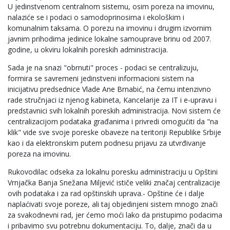
U jedinstvenom centralnom sistemu, osim poreza na imovinu,
nalaziće se i podaci o samodoprinosima i ekološkim i
komunalnim taksama. O porezu na imovinu i drugim izvornim
javnim prihodima jedinice lokalne samouprave brinu od 2007.
godine, u okviru lokalnih poreskih administracija.
Sada je na snazi "obrnuti" proces - podaci se centralizuju,
formira se savremeni jedinstveni informacioni sistem na
inicijativu predsednice Vlade Ane Brnabić, na čemu intenzivno
rade stručnjaci iz njenog kabineta, Kancelarije za IT i e-upravu i
predstavnici svih lokalnih poreskih administracija. Novi sistem će
centralizacijom podataka građanima i privredi omogućiti da "na
klik" vide sve svoje poreske obaveze na teritoriji Republike Srbije
kao i da elektronskim putem podnesu prijavu za utvrđivanje
poreza na imovinu.
Rukovodilac odseka za lokalnu poresku administraciju u Opštini
Vrnjačka Banja Snežana Miljević ističe veliki značaj centralizacije
ovih podataka i za rad opštinskih uprava.- Opštine će i dalje
naplaćivati svoje poreze, ali taj objedinjeni sistem mnogo znači
za svakodnevni rad, jer ćemo moći lako da pristupimo podacima
i pribavimo svu potrebnu dokumentaciju. To, dalje, znači da u