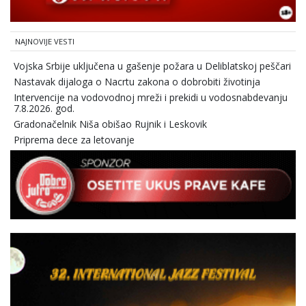
NAJNOVIJE VESTI
Vojska Srbije uključena u gašenje požara u Deliblatskoj peščari
Nastavak dijaloga o Nacrtu zakona o dobrobiti životinja
Intervencije na vodovodnoj mreži i prekidi u vodosnabdevanju
7.8.2026. god.
Gradonačelnik Niša obišao Rujnik i Leskovik
Priprema dece za letovanje