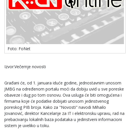
Foto: FoNet
Izvor:Večernje novosti
Građani će, od 1. januara iduće godine, jednostavnim unosom
JMBG na određenom portalu moći da dobiju uvid u sve poreske
obaveze i dug po tom osnovu. Ova usluga će biti omogućena i
firmama koje će podatke dobijati unosom jedinstvenog
poreskog PIB broja. Kako za "Novosti" navodi Mihailo
Jovanović, direktor Kancelarije za IT i elektronsku upravu, rad na
prebacivanju lokalnih baza podataka u jedinstveni informacioni
sistem je uveliko u toku.