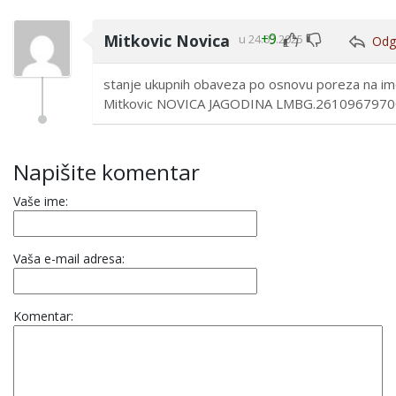
Mitkovic Novica
+9
u 24.03.2025
Odg
Glasaj
Glasaj
za
protiv
stanje ukupnih obaveza po osnovu poreza na im
Mitkovic NOVICA JAGODINA LMBG.261096797
Napišite komentar
Vaše ime:
Vaša e-mail adresa:
Komentar: