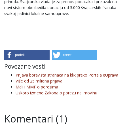
prihoda. Švajcarska vlada je za prenos podataka i prelazak na
novi sistem obezbedila donaciju od 3.000 švajcarskih franaka
svakoj jedinici lokalne samouprave.
podeli
твеет
Povezane vesti
Prijava boravišta stranaca na klik preko Portala eUprava
Više od 25 miliona prijava
Mali i MMF o porezima
Uskoro izmene Zakona o porezu na imovinu
Komentari (1)