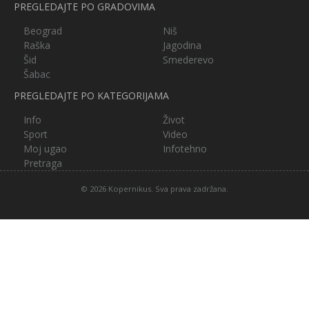
PREGLEDAJTE PO GRADOVIMA
Beograd
Niš
Raška
Jagodina
Šid
Smederevo
Šabac
PREGLEDAJTE PO KATEGORIJAMA
Info
Život
Sport
Video
Moj ugao
Infotehno
Pretraga
© 2026 Kopernikus. Sva prava zadržana.