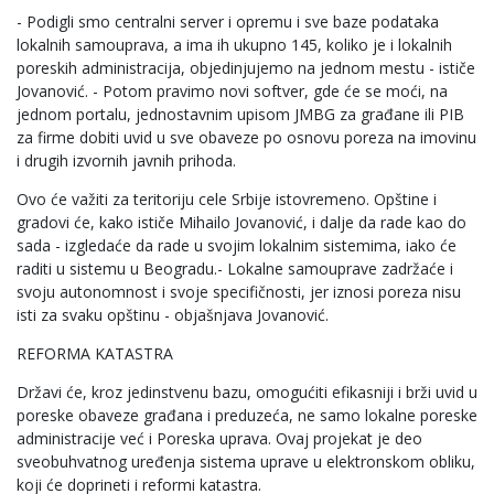
- Podigli smo centralni server i opremu i sve baze podataka
lokalnih samouprava, a ima ih ukupno 145, koliko je i lokalnih
poreskih administracija, objedinjujemo na jednom mestu - ističe
Jovanović. - Potom pravimo novi softver, gde će se moći, na
jednom portalu, jednostavnim upisom JMBG za građane ili PIB
za firme dobiti uvid u sve obaveze po osnovu poreza na imovinu
i drugih izvornih javnih prihoda.
Ovo će važiti za teritoriju cele Srbije istovremeno. Opštine i
gradovi će, kako ističe Mihailo Jovanović, i dalje da rade kao do
sada - izgledaće da rade u svojim lokalnim sistemima, iako će
raditi u sistemu u Beogradu.- Lokalne samouprave zadržaće i
svoju autonomnost i svoje specifičnosti, jer iznosi poreza nisu
isti za svaku opštinu - objašnjava Jovanović.
REFORMA KATASTRA
Državi će, kroz jedinstvenu bazu, omogućiti efikasniji i brži uvid u
poreske obaveze građana i preduzeća, ne samo lokalne poreske
administracije već i Poreska uprava. Ovaj projekat je deo
sveobuhvatnog uređenja sistema uprave u elektronskom obliku,
koji će doprineti i reformi katastra.