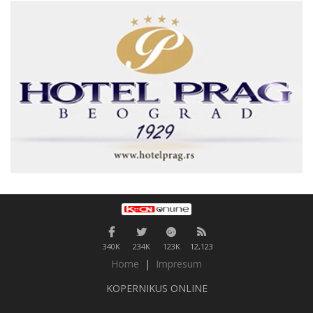
340K
234K
123K
12,123
Home
|
Impresum
KOPERNIKUS ONLINE