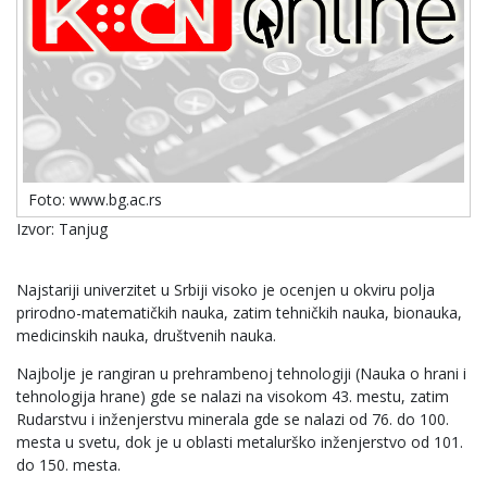
Foto: www.bg.ac.rs
Izvor: Tanjug
Najstariji univerzitet u Srbiji visoko je ocenjen u okviru polja
prirodno-matematičkih nauka, zatim tehničkih nauka, bionauka,
medicinskih nauka, društvenih nauka.
Najbolje je rangiran u prehrambenoj tehnologiji (Nauka o hrani i
tehnologija hrane) gde se nalazi na visokom 43. mestu, zatim
Rudarstvu i inženjerstvu minerala gde se nalazi od 76. do 100.
mesta u svetu, dok je u oblasti metalurško inženjerstvo od 101.
do 150. mesta.