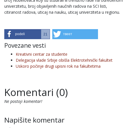
broj Nobelovaca koji su studirali ili trenutno rade na određenom
univerzitetu, broj objavljenih naučnih radova na SCI listi,
citiranost radova, uticaj na nauku, uticaj univerziteta u regionu.
podeli
твеет
21
Povezane vesti
Kreativni centar za studente
Delegacija vlade Srbije obišla Elektrotehnički fakultet
Uskoro počinje drugi upisni rok na fakultetima
Komentari (0)
Ne postoji komentar!
Napišite komentar