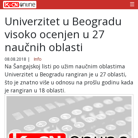
☰
Univerzitet u Beogradu
visoko ocenjen u 27
naučnih oblasti
08.08.2018
|
Info
Na Šangajskoj listi po užim naučnim oblastima
Univerzitet u Beogradu rangiran je u 27 oblasti,
što je znatno više u odnosu na prošlu godinu kada
je rangiran u 18 oblasti.