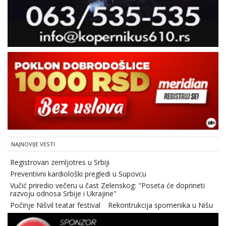
NAJNOVIJE VESTI
Registrovan zemljotres u Srbiji
Preventivni kardiološki pregledi u Supovcu
Vučić priredio večeru u čast Zelenskog: "Poseta će doprineti
razvoju odnosa Srbije i Ukrajine"
Počinje Nišvil teatar festival
Rekontrukcija spomenika u Nišu