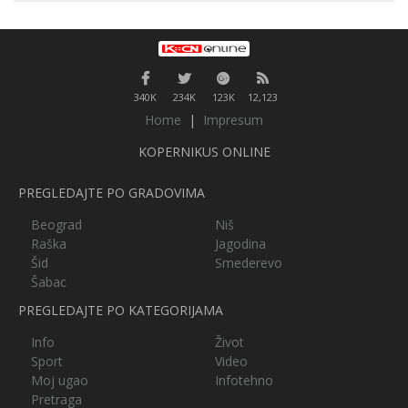
340K
234K
123K
12,123
Home
|
Impresum
KOPERNIKUS ONLINE
PREGLEDAJTE PO GRADOVIMA
Beograd
Niš
Raška
Jagodina
Šid
Smederevo
Šabac
PREGLEDAJTE PO KATEGORIJAMA
Info
Život
Sport
Video
Moj ugao
Infotehno
Pretraga