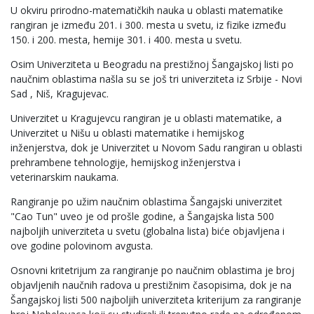
U okviru prirodno-matematičkih nauka u oblasti matematike
rangiran je između 201. i 300. mesta u svetu, iz fizike između
150. i 200. mesta, hemije 301. i 400. mesta u svetu.
Osim Univerziteta u Beogradu na prestižnoj Šangajskoj listi po
naučnim oblastima našla su se još tri univerziteta iz Srbije - Novi
Sad , Niš, Kragujevac.
Univerzitet u Kragujevcu rangiran je u oblasti matematike, a
Univerzitet u Nišu u oblasti matematike i hemijskog
inženjerstva, dok je Univerzitet u Novom Sadu rangiran u oblasti
prehrambene tehnologije, hemijskog inženjerstva i
veterinarskim naukama.
Rangiranje po užim naučnim oblastima Šangajski univerzitet
"Cao Tun" uveo je od prošle godine, a Šangajska lista 500
najboljih univerziteta u svetu (globalna lista) biće objavljena i
ove godine polovinom avgusta.
Osnovni kritetrijum za rangiranje po naučnim oblastima je broj
objavljenih naučnih radova u prestižnim časopisima, dok je na
Šangajskoj listi 500 najboljih univerziteta kriterijum za rangiranje