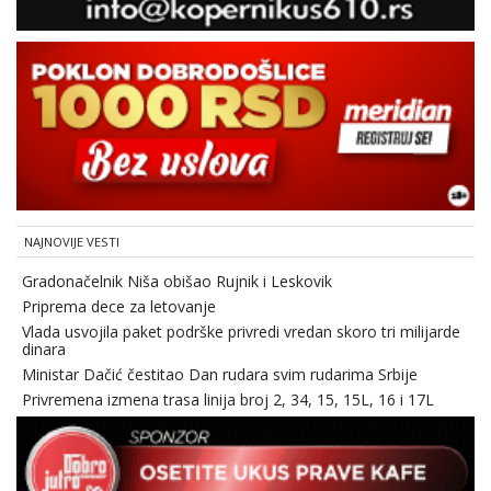
NAJNOVIJE VESTI
Gradonačelnik Niša obišao Rujnik i Leskovik
Priprema dece za letovanje
Vlada usvojila paket podrške privredi vredan skoro tri milijarde
dinara
Ministar Dačić čestitao Dan rudara svim rudarima Srbije
Privremena izmena trasa linija broj 2, 34, 15, 15L, 16 i 17L