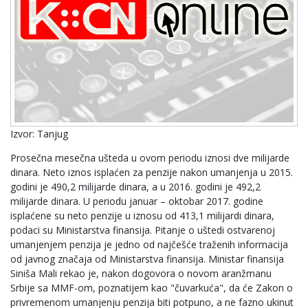
Izvor: Tanjug
Prosečna mesečna ušteda u ovom periodu iznosi dve milijarde
dinara. Neto iznos isplaćen za penzije nakon umanjenja u 2015.
godini je 490,2 milijarde dinara, a u 2016. godini je 492,2
milijarde dinara. U periodu januar – oktobar 2017. godine
isplaćene su neto penzije u iznosu od 413,1 milijardi dinara,
podaci su Ministarstva finansija. Pitanje o uštedi ostvarenoj
umanjenjem penzija je jedno od najčešće traženih informacija
od javnog značaja od Ministarstva finansija. Ministar finansija
Siniša Mali rekao je, nakon dogovora o novom aranžmanu
Srbije sa MMF-om, poznatijem kao "čuvarkuća", da će Zakon o
privremenom umanjenju penzija biti potpuno, a ne fazno ukinut