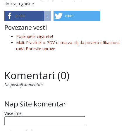
do kraja godine.
podeli
твеет
3
Povezane vesti
Poskupele cigarete!
Mali: Pravilnik o PDV-u ima za cilj da poveća efikasnost
rada Poreske uprave
Komentari (0)
Ne postoji komentar!
Napišite komentar
Vaše ime: