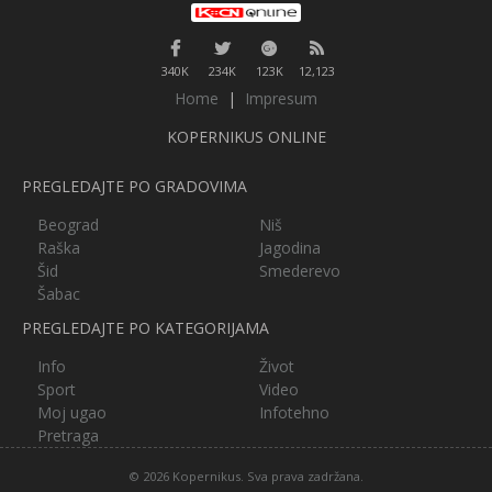
340K
234K
123K
12,123
Home
|
Impresum
KOPERNIKUS ONLINE
PREGLEDAJTE PO GRADOVIMA
Beograd
Niš
Raška
Jagodina
Šid
Smederevo
Šabac
PREGLEDAJTE PO KATEGORIJAMA
Info
Život
Sport
Video
Moj ugao
Infotehno
Pretraga
© 2026 Kopernikus. Sva prava zadržana.