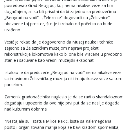
posredovao Grad Beograd, koji nema nikakve veze sa tim
događajem, ali su bili prisutni da bi zajedno sa preduzećima
„Beograd na vodi” i „Železnice” dogovorili da „Železnice”
obezbede taj prostor, što je i trebalo od početka da bude
urađeno.
Vesić je rekao da je dogovoreno da Muzej nauke i tehnike
zajedno sa Železničkim muzejom napravi projekat
rekonstrukcije lokomotiva kako bi one bile vraćene u prvobitno
stanje i sačuvane kao vredni muzejski eksponati
Istakao je da preduzeće „Beograd na vodi” nema nikakve veze
sa imovinom Železničkog muzeja niti imaju ikakve veze sa tom
parcelom.
Zamenik gradonačelnika naglasio je da se radi o skandaloznom
događaju i upozorio da ovo nije prvi put da se nasilje događa
nad kulturnim dobrima.
"Nestajale su i statua Milice Rakić, biste sa Kalemegdana,
postoji organizovana mafija koja se bavi krađom spomenika,