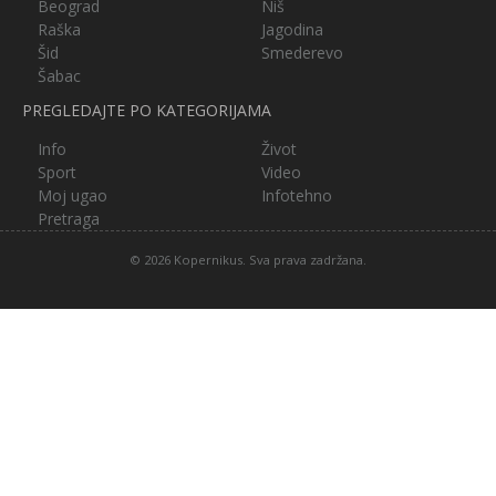
Beograd
Niš
Raška
Jagodina
Šid
Smederevo
Šabac
PREGLEDAJTE PO KATEGORIJAMA
Info
Život
Sport
Video
Moj ugao
Infotehno
Pretraga
© 2026 Kopernikus. Sva prava zadržana.