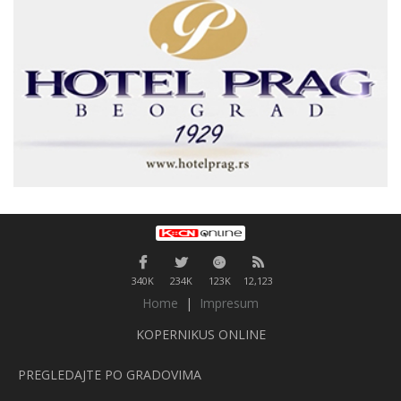
340K
234K
123K
12,123
Home
|
Impresum
KOPERNIKUS ONLINE
PREGLEDAJTE PO GRADOVIMA