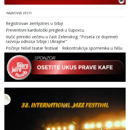
NAJNOVIJE VESTI
Registrovan zemljotres u Srbiji
Preventivni kardiološki pregledi u Supovcu
Vučić priredio večeru u čast Zelenskog: "Poseta će doprineti
razvoju odnosa Srbije i Ukrajine"
Počinje Nišvil teatar festival
Rekontrukcija spomenika u Nišu