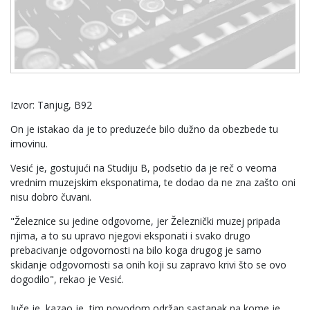
Izvor: Tanjug, B92
On je istakao da je to preduzeće bilo dužno da obezbede tu
imovinu.
Vesić je, gostujući na Studiju B, podsetio da je reč o veoma
vrednim muzejskim eksponatima, te dodao da ne zna zašto oni
nisu dobro čuvani.
"Železnice su jedine odgovorne, jer Železnički muzej pripada
njima, a to su upravo njegovi eksponati i svako drugo
prebacivanje odgovornosti na bilo koga drugog je samo
skidanje odgovornosti sa onih koji su zapravo krivi što se ovo
dogodilo", rekao je Vesić.
Juče je, kazao je, tim povodom održan sastanak na kome je