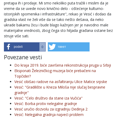
pretapa ih i prodaje. Mi smo nekoliko puta tražili i mislim da je
vreme da se uvede novo krivično delo - oštećenje kulturno-
istorijskih spomenika i infrastrukture", rekao je Vesić i dodao da
gradska vlast ne želi više da se tako nešto dešava, da neko
ukrade bakarnu žicu i bude blago kažnjen jer je navodno male
materijalne vrednosti, zbog čega sto hiljada građana ostane bez
struje više sati.
podeli
твеет
0
Povezane vesti
Do kraja 2019. biće završena rekonstrukcija pruga u Srbiji
Eksponati Železničkog muzeja biće prebačeni na
Topčider?
Vesić obišao radove na asfaltiranju Ulice Matice srpske
Vesić: "Gradilište u Kneza Miloša nije slučaj bespravne
gradnje"
Vesić: "Celo društvo da stane iza Vučića"
Vesić: Borba protiv nelegalne gradnje
Vesić uručio dozvolu za izgradnju Dedinja 2
Vesić: Nelegalna gradnja najveći problem