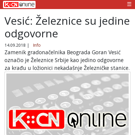
☰
Vesić: Železnice su jedine
odgovorne
14.09.2018
|
Info
Zamenik gradonačelnika Beograda Goran Vesić
označio je Železnice Srbije kao jedino odgovorne
za krađu u ložionici nekadašnje Železničke stanice.