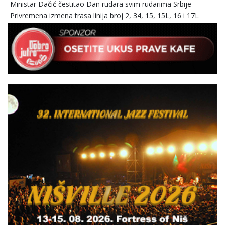
Ministar Dačić čestitao Dan rudara svim rudarima Srbije
Privremena izmena trasa linija broj 2, 34, 15, 15L, 16 i 17L