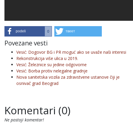
podeli
твеет
0
Povezane vesti
Vesić: Dogovor BG i PR moguć ako se uvaže naši interesi
Rekonstrukcija više ulica u 2019.
Vesić: Železnice su jedine odgovorne
Vesić: Borba protiv nelegalne gradnje
Nova sanitetska vozila za zdravstvene ustanove čiji je
osnivač grad Beograd
Komentari (0)
Ne postoji komentar!