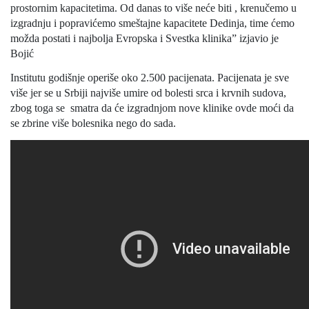
prostornim kapacitetima. Od danas to više neće biti , krenučemo u
izgradnju i popravićemo smeštajne kapacitete Dedinja, time ćemo
možda postati i najbolja Evropska i Svestka klinika” izjavio je
Bojić
Institutu godišnje operiše oko 2.500 pacijenata. Pacijenata je sve
više jer se u Srbiji najviše umire od bolesti srca i krvnih sudova,
zbog toga se smatra da će izgradnjom nove klinike ovde moći da
se zbrine više bolesnika nego do sada.