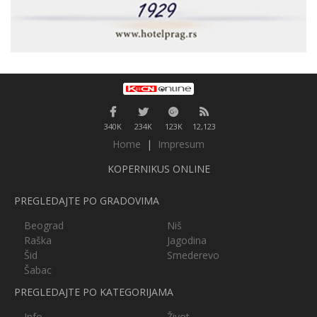
340K
234K
123K
12,123
Home
|
Impresum
KOPERNIKUS ONLINE
PREGLEDAJTE PO GRADOVIMA
Beograd
Niš
Raška
Jagodina
Šid
Smederevo
Šabac
PREGLEDAJTE PO KATEGORIJAMA
Info
Život