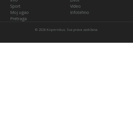
Sport
Video
Moj ugao
Infotehno
Pretraga
© 2026 Kopernikus. Sva prava zadržana.