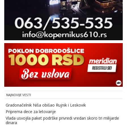
NAJNOVIJE VESTI
Gradonačelnik Niša obišao Rujnik i Leskovik
Priprema dece za letovanje
Vlada usvojila paket podrške privredi vredan skoro tri milijarde
dinara