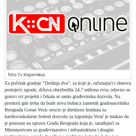
foto:Tv Kopernikus
Za početak gradnje "Dedinja dva", za koje je, računajući i obnovu
postojeće zgrade, država obezbedila 24,7 miliona evra, odavno su
gotovi svi projekti i čekala se samo građevinska dozvola. Na
prostoru gde treba da bude nova bolnica zamenik gradonacelnika
Beograda Goran Vesic urucio je direktoru Instituta za
kardiovaskularne bolesti dozvolu za izgradnju.
Vesić je istakao da
je ponosan na upravu Grada Beograda koja je, sarađujući sa
Ministarstvom za građevinarstvo i infrastrukturu i drugim