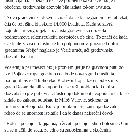
institucijama, uspela da reši sve probleme kako bi, kako je i
obećano, građevinska dozvola bila izdata tokom avgusta.
“Nova građevinska dozvola znači da će biti izgrađen novi objekat,
čija će površina biti skoro 14.000 kvadrata. Kada se završi
izgradnja novog objekta, ova ista građevinska dozvola
podrazumeva rekonstrukciju postoječeg objekta. To znači da kada
sve bude završeno Instut će biti potpuno nov, pružaće konfor
građanima Srbije” naglasio je Vesić uručujući građevinsku
dozvolu Bojiću.
Poslednjih par meseci bio je problem jer je na glavnom putu do
tzv. Bojićeve rupe, gde treba da bude nova zgrada Instituta,
podignut bistro "Biblioteka. Profesor Bojic, kao i nadležni iz
grada Beograda bili su uporni da se reši problem kako bi se
dozvola što pre pribavila . Poslednji dokument neophodan da bi se
zidalo po zakonu potpisao je Miloš Vulović, sekretar za
urbanizam Beograda. Bojić je prilikom preuzimanja dozvole
rekao da se upornost isplatila I da je danas najsrećni čovek
“Bolesti postoje u knjigama, u životu postoje jedino bolesnici. Oni
su se mučili do sada, zajedno sa zaposlenima u skučenim