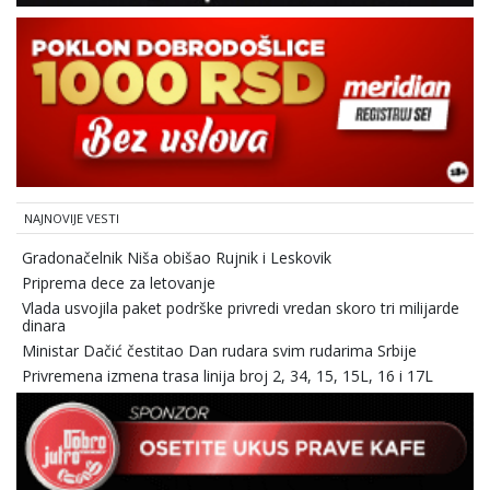
NAJNOVIJE VESTI
Gradonačelnik Niša obišao Rujnik i Leskovik
Priprema dece za letovanje
Vlada usvojila paket podrške privredi vredan skoro tri milijarde
dinara
Ministar Dačić čestitao Dan rudara svim rudarima Srbije
Privremena izmena trasa linija broj 2, 34, 15, 15L, 16 i 17L