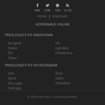
340K
234K
123K
12,123
Home
|
Impresum
KOPERNIKUS ONLINE
PREGLEDAJTE PO GRADOVIMA
Beograd
Niš
Raška
Jagodina
Šid
Smederevo
Šabac
PREGLEDAJTE PO KATEGORIJAMA
Info
Život
Sport
Video
Moj ugao
Infotehno
Pretraga
© 2026 Kopernikus. Sva prava zadržana.