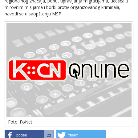
regionalnog značaja, poput upravljanja migracijama, učešća u
mirovnim misijama i borbi protiv organizovanog kriminala,
navodi se u saopštenju MSP.
Foto: FoNet
podeli
твеет
23