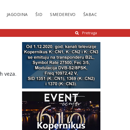
JAGODINA
ŠID
SMEDEREVO
ŠABAC
Pretraga
h veza.