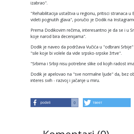
izabrao".
"Rehabilitacija ustaštva u regionu, pritisci stranaca u B
videti pognutih glava", poručio je Dodik na Instagr
Prema Dodikovim rečima, interesantno je da se i u Srb
koje narod bira decenijama".
Dodik je naveo da podržava Vučića u "odbrani Srbije
"sile koje bi volele da vide srpsko-srpske žrtve".
"Srbima i Srbiji nisu potrebne slike od kojih radost i
Dodik je apelovao na "sve normalne ljude" da, bez obzi
interes svih - razvoj i jačanje u miru.
podeli
твеет
0