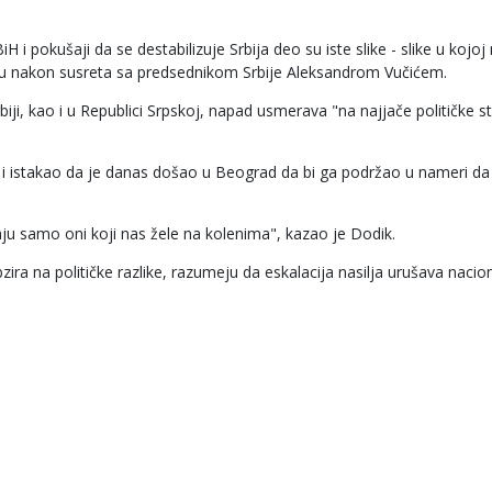
iH i pokušaji da se destabilizuje Srbija deo su iste slike - slike u kojoj
amu nakon susreta sa predsednikom Srbije Aleksandrom Vučićem.
iji, kao i u Republici Srpskoj, napad usmerava "na najjače političke s
" i istakao da je danas došao u Beograd da bi ga podržao u nameri da
maju samo oni koji nas žele na kolenima", kazao je Dodik.
ra na političke razlike, razumeju da eskalacija nasilja urušava nacion