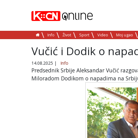
Info
Život
Sport
Video
Moj ugao
Vučić i Dodik o napad
14.08.2025
|
Info
Predsednik Srbije Aleksandar Vučić razgo
Miloradom Dodikom o napadima na Srbiju i