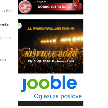
 nas žele
tranke
 pobedi
alni