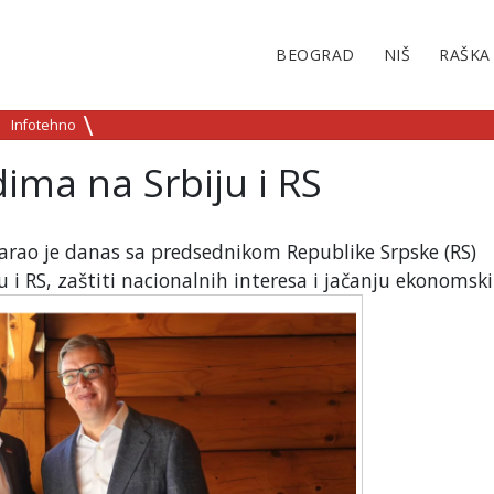
BEOGRAD
NIŠ
RAŠKA
Infotehno
ima na Srbiju i RS
varao je danas sa predsednikom Republike Srpske (RS)
 RS, zaštiti nacionalnih interesa i jačanju ekonomski