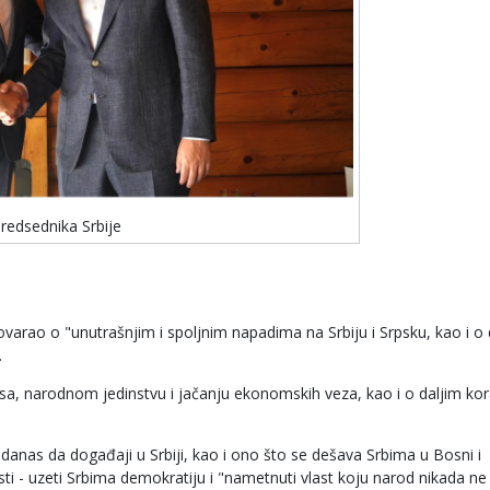
redsednika Srbije
arao o "unutrašnjim i spoljnim napadima na Srbiju i Srpsku, kao i o
.
esa, narodnom jedinstvu i jačanju ekonomskih veza, kao i o daljim ko
danas da događaji u Srbiji, kao i ono što se dešava Srbima u Bosni i
 isti - uzeti Srbima demokratiju i "nametnuti vlast koju narod nikada ne 