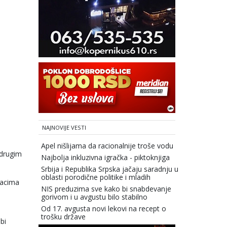
NAJNOVIJE VESTI
Apel nišlijama da racionalnije troše vodu
 drugim
Najbolja inkluzivna igračka - piktoknjiga
Srbija i Republika Srpska jačaju saradnju u
oblasti porodične politike i mladih
racima
NIS preduzima sve kako bi snabdevanje
gorivom i u avgustu bilo stabilno
Od 17. avgusta novi lekovi na recept o
trošku države
bi