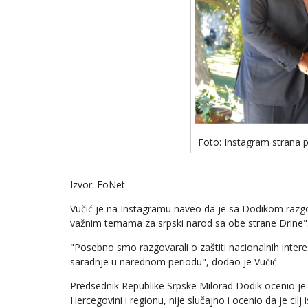
Foto: Instagram strana p
Izvor: FoNet
Vučić je na Instagramu naveo da je sa Dodikom razgov
važnim temama za srpski narod sa obe strane Drine"
"Posebno smo razgovarali o zaštiti nacionalnih inter
saradnje u narednom periodu", dodao je Vučić.
Predsednik Republike Srpske Milorad Dodik ocenio je 
Hercegovini i regionu, nije slučajno i ocenio da je cilj