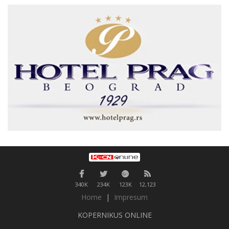
340K
234K
123K
12,123
Home
|
Impresum
KOPERNIKUS ONLINE