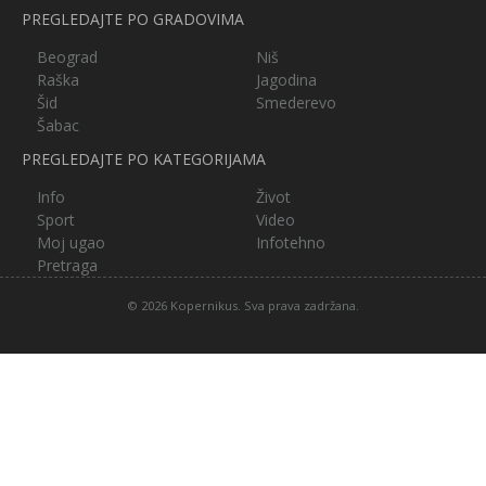
PREGLEDAJTE PO GRADOVIMA
Beograd
Niš
Raška
Jagodina
Šid
Smederevo
Šabac
PREGLEDAJTE PO KATEGORIJAMA
Info
Život
Sport
Video
Moj ugao
Infotehno
Pretraga
© 2026 Kopernikus. Sva prava zadržana.