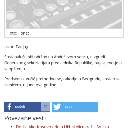
Foto: Fonet
Izvor: Tanjug
Sastanak će biti održan na Andrićevom vencu, u zgradi
Generalnog sekretarijata predsednika Republike, najavljeno je u
saopštenju.
Predsednik Vučić prethodno se, takodje u Beogradu, sastao sa
Ivanićem, u junu ove godine.
podeli
твеет
29
Povezane vesti
Dodik: Ako Kosovo uđe u UN, stolicu traži i Srpska