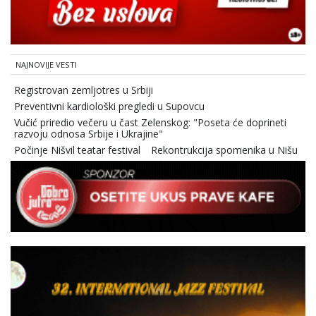
NAJNOVIJE VESTI
Registrovan zemljotres u Srbiji
Preventivni kardiološki pregledi u Supovcu
Vučić priredio večeru u čast Zelenskog: "Poseta će doprineti
razvoju odnosa Srbije i Ukrajine"
Počinje Nišvil teatar festival
Rekontrukcija spomenika u Nišu