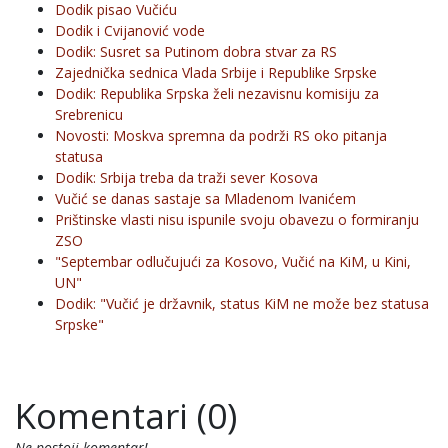
Dodik pisao Vučiću
Dodik i Cvijanović vode
Dodik: Susret sa Putinom dobra stvar za RS
Zajednička sednica Vlada Srbije i Republike Srpske
Dodik: Republika Srpska želi nezavisnu komisiju za
Srebrenicu
Novosti: Moskva spremna da podrži RS oko pitanja
statusa
Dodik: Srbija treba da traži sever Kosova
Vučić se danas sastaje sa Mladenom Ivanićem
Prištinske vlasti nisu ispunile svoju obavezu o formiranju
ZSO
"Septembar odlučujući za Kosovo, Vučić na KiM, u Kini,
UN"
Dodik: "Vučić je državnik, status KiM ne može bez statusa
Srpske"
Komentari (0)
Ne postoji komentar!