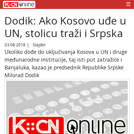
☰
Dodik: Ako Kosovo uđe u
UN, stolicu traži i Srpska
03.08.2018
|
Slajder
Ukoliko dođe do uključivanja Kosova u UN i druge
međunarodne institucije, taj isti put zatražiće i
Banjaluka, kazao je predsednik Republike Srpske
Milorad Dodik