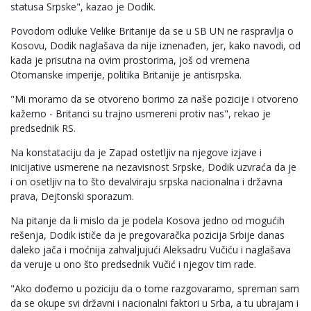
statusa Srpske", kazao je Dodik.
Povodom odluke Velike Britanije da se u SB UN ne raspravlja o
Kosovu, Dodik naglašava da nije iznenađen, jer, kako navodi, od
kada je prisutna na ovim prostorima, još od vremena
Otomanske imperije, politika Britanije je antisrpska.
"Mi moramo da se otvoreno borimo za naše pozicije i otvoreno
kažemo - Britanci su trajno usmereni protiv nas", rekao je
predsednik RS.
Na konstataciju da je Zapad ostetljiv na njegove izjave i
inicijative usmerene na nezavisnost Srpske, Dodik uzvraća da je
i on osetljiv na to što devalviraju srpska nacionalna i državna
prava, Dejtonski sporazum.
Na pitanje da li mislo da je podela Kosova jedno od mogućih
rešenja, Dodik ističe da je pregovaračka pozicija Srbije danas
daleko jača i moćnija zahvaljujući Aleksadru Vučiću i naglašava
da veruje u ono što predsednik Vučić i njegov tim rade.
"Ako dođemo u poziciju da o tome razgovaramo, spreman sam
da se okupe svi državni i nacionalni faktori u Srba, a tu ubrajam i