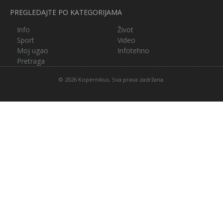
PREGLEDAJTE PO KATEGORIJAMA
Info
Život
Sport
Video
Moj ugao
Infotehno
Pretraga
© 2026 Kopernikus. Sva prava zadržana.