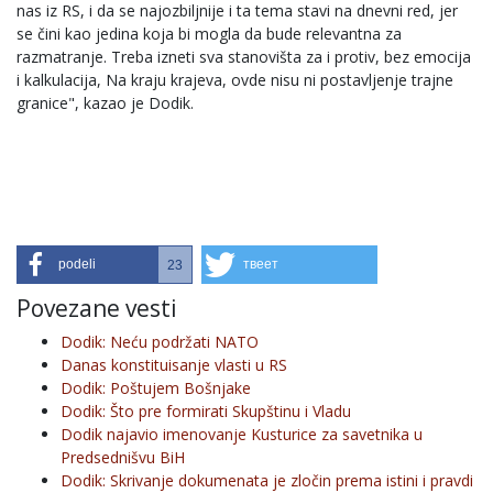
nas iz RS, i da se najozbiljnije i ta tema stavi na dnevni red, jer
se čini kao jedina koja bi mogla da bude relevantna za
razmatranje. Treba izneti sva stanovišta za i protiv, bez emocija
i kalkulacija, Na kraju krajeva, ovde nisu ni postavljenje trajne
granice", kazao je Dodik.
podeli
твеет
23
Povezane vesti
Dodik: Neću podržati NATO
Danas konstituisanje vlasti u RS
Dodik: Poštujem Bošnjake
Dodik: Što pre formirati Skupštinu i Vladu
Dodik najavio imenovanje Kusturice za savetnika u
Predsednišvu BiH
Dodik: Skrivanje dokumenata je zločin prema istini i pravdi