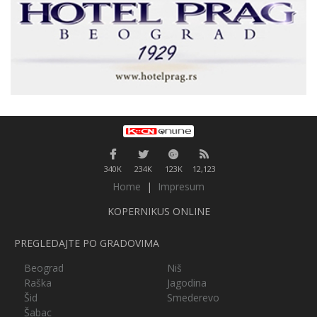
340K
234K
123K
12,123
Home
|
Impresum
KOPERNIKUS ONLINE
PREGLEDAJTE PO GRADOVIMA
Beograd
Niš
Raška
Jagodina
Šid
Smederevo
Šabac