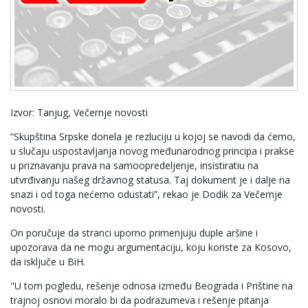
Izvor: Tanjug, Večernje novosti
“Skupština Srpske donela je rezluciju u kojoj se navodi da ćemo,
u slučaju uspostavljanja novog međunarodnog principa i prakse
u priznavanju prava na samoopredeljenje, insistiratiu na
utvrđivanju našeg državnog statusa. Taj dokument je i dalje na
snazi i od toga nećemo odustati”, rekao je Dodik za Večernje
novosti.
On poručuje da stranci uporno primenjuju duple aršine i
upozorava da ne mogu argumentaciju, koju koriste za Kosovo,
da isključe u BiH.
"U tom pogledu, rešenje odnosa između Beograda i Prištine na
trajnoj osnovi moralo bi da podrazumeva i rešenje pitanja