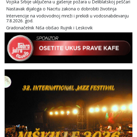
Vojska Srbije uključena u gašenje požara u Deliblatskoj peščari
Nastavak dijaloga o Nacrtu zakona o dobrobiti životinja
Intervencije na vodovodnoj mreži i prekidi u vodosnabdevanju
7.8.2026. god.
Gradonačelnik Niša obišao Rujnik i Leskovik