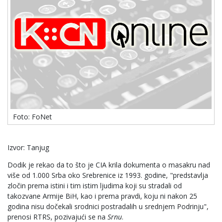
Foto: FoNet
Izvor: Tanjug
Dodik je rekao da to što je CIA krila dokumenta o masakru nad
više od 1.000 Srba oko Srebrenice iz 1993. godine, "predstavlja
zločin prema istini i tim istim ljudima koji su stradali od
takozvane Armije BiH, kao i prema pravdi, koju ni nakon 25
godina nisu dočekali srodnici postradalih u srednjem Podrinju",
prenosi RTRS, pozivajući se na
Srnu
.