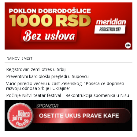
NAJNOVIJE VESTI
Registrovan zemljotres u Srbiji
Preventivni kardiološki pregledi u Supovcu
Vučić priredio večeru u čast Zelenskog: "Poseta će doprineti
razvoju odnosa Srbije i Ukrajine"
Počinje Nišvil teatar festival
Rekontrukcija spomenika u Nišu