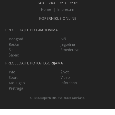
340K
234K
123K
12,123
Home
|
Impresum
KOPERNIKUS ONLINE
PREGLEDAJTE PO GRADOVIMA
Beograd
Niš
Raška
Jagodina
Šid
Smederevo
Šabac
PREGLEDAJTE PO KATEGORIJAMA
Info
Život
Sport
Video
Moj ugao
Infotehno
Pretraga
© 2026 Kopernikus. Sva prava zadržana.