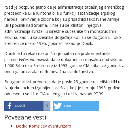
"Sad je potpuno jasno da je administracija tadašnjeg američkog
predsednika Bila Klintona bila u funkciji satanizacije srpskog
naroda i prikrivanja zločina koji su pripadnici takozvane Armije
BiH počinili nad Srbima. Time su se Klinton i njegova
administracija svrstali u direktne sučesnike tih monstruoznih
zločina, kao i u saučesnike događaja koji su se dogodili u i oko
Srebrenice u leto 1995. godine", rekao je Dodik.
Dodik je to rekao nakon što je upitan da prokomentariše
pisanje
Večernjih novosti
da je dokument o masakru nad više od
1.000 Srba oko Srebrenice iz 1993. godine CIA krila dve godine, a
onda ga arhivirala među nevažna svedočanstva.
Beogradski list preneo je da je posle 23 godine u sedištu UN u
Njujorku lociran izgubljeni izveštaj, koji je u maju 1993. godine
odnesen u sedište CIA u Lengliju i u UN, navodi RTRS.
podeli
твеет
0
Povezane vesti
Dodik: Komšićev avanturizam