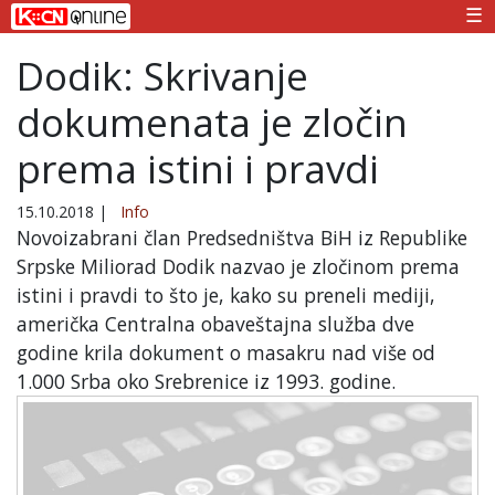
☰
Dodik: Skrivanje
dokumenata je zločin
prema istini i pravdi
15.10.2018
|
Info
Novoizabrani član Predsedništva BiH iz Republike
Srpske Miliorad Dodik nazvao je zločinom prema
istini i pravdi to što je, kako su preneli mediji,
američka Centralna obaveštajna služba dve
godine krila dokument o masakru nad više od
1.000 Srba oko Srebrenice iz 1993. godine.