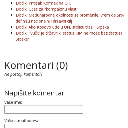
Dodik: Pritisak Kormak na CIK
Dodik: Gčas za "kompaktnu vlast"
Dodik: Međunarodne okolnosti se promenile, vrem da Srbi
definišu nacionalni i državni cilj
Dodik: Ako Kosovo uđe u UN, stolicu traži i Srpska
Dodik: "Vučić je državnik, status KiM ne može bez statusa
Srpske"
Komentari (0)
Ne postoji komentar!
Napišite komentar
Vaše ime:
Vaša e-mail adresa: