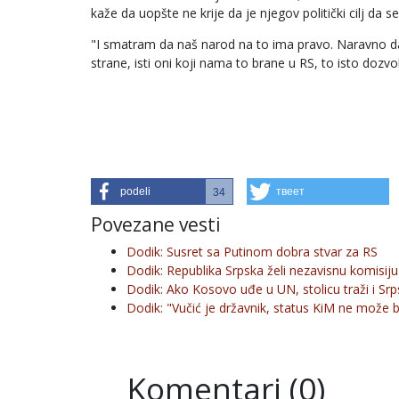
kaže da uopšte ne krije da je njegov politički cilj da
"I smatram da naš narod na to ima pravo. Naravno da 
strane, isti oni koji nama to brane u RS, to isto doz
podeli
твеет
34
Povezane vesti
Dodik: Susret sa Putinom dobra stvar za RS
Dodik: Republika Srpska želi nezavisnu komisiju
Dodik: Ako Kosovo uđe u UN, stolicu traži i Sr
Dodik: "Vučić je državnik, status KiM ne može 
Komentari (0)