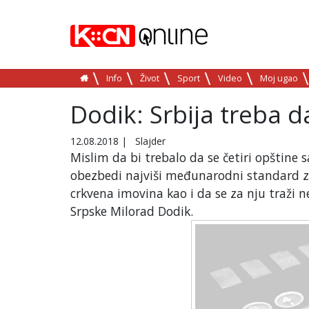
Info
Život
Sport
Video
Moj ugao
Dodik: Srbija treba d
12.08.2018
|
Slajder
Mislim da bi trebalo da se četiri opštine s
obezbedi najviši međunarodni standard zaš
crkvena imovina kao i da se za nju traži n
Srpske Milorad Dodik.