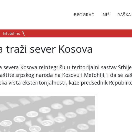
BEOGRAD
NIŠ
RAŠKA
Infotehno
a traži sever Kosova
a severa Kosova reintegrišu u teritorijalni sastav Srbije
tite srpskog naroda na Kosovu i Metohiji, i da se zaš
eka vrsta eksteritorijalnosti, kaže predsednik Republik