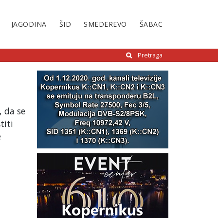
JAGODINA
ŠID
SMEDEREVO
ŠABAC
Pretraga
, da se
titi
e