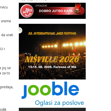
rvicu
vo vreme
da vrati
U i
 joj se
a za to
 predaja,
Dodik