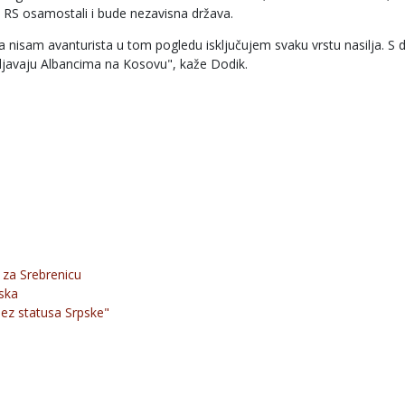
 se RS osamostali i bude nezavisna država.
nisam avanturista u tom pogledu isključujem svaku vrstu nasilja. S 
voljavaju Albancima na Kosovu", kaže Dodik.
 za Srebrenicu
pska
bez statusa Srpske"