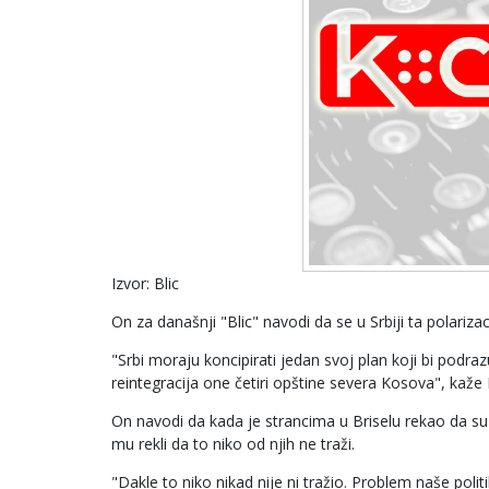
Izvor: Blic
On za današnji "Blic" navodi da se u Srbiji ta polarizac
"Srbi moraju koncipirati jedan svoj plan koji bi podr
reintegracija one četiri opštine severa Kosova", kaže
On navodi da kada je strancima u Briselu rekao da su m
mu rekli da to niko od njih ne traži.
"Dakle to niko nikad nije ni tražio. Problem naše poli