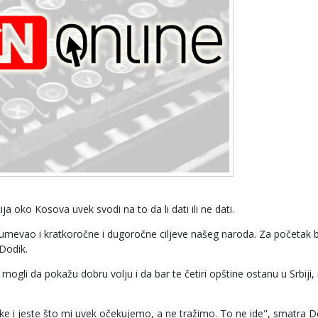
ija oko Kosova uvek svodi na to da li dati ili ne dati.
azumevao i kratkoročne i dugoročne ciljeve našeg naroda. Za početak bi
 Dodik.
ogli da pokažu dobru volju i da bar te četiri opštine ostanu u Srbiji,
tike i jeste što mi uvek očekujemo, a ne tražimo. To ne ide", smatra D