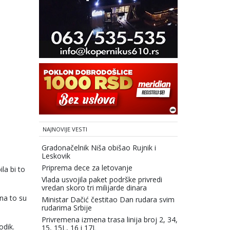
NAJNOVIJE VESTI
Gradonačelnik Niša obišao Rujnik i
Leskovik
Priprema dece za letovanje
la bi to
Vlada usvojila paket podrške privredi
vredan skoro tri milijarde dinara
 na to su
Ministar Dačić čestitao Dan rudara svim
rudarima Srbije
Privremena izmena trasa linija broj 2, 34,
odik.
15, 15L, 16 i 17L