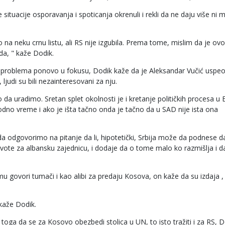
tuacije osporavanja i spoticanja okrenuli i rekli da ne daju više ni m
 na neku crnu listu, ali RS nije izgubila. Prema tome, mislim da je o
da, " kaže Dodik.
 problema ponovo u fokusu, Dodik kaže da je Aleksandar Vučić uspeo 
ljudi su bili nezainteresovani za nju.
 uradimo. Sretan splet okolnosti je i kretanje političkih procesa u E
hodno vreme i ako je išta tačno onda je tačno da u SAD nije ista ona
 odgovorimo na pitanje da li, hipotetički, Srbija može da podnese da
kvote za albansku zajednicu, i dodaje da o tome malo ko razmišlja i d
u govori tumači i kao alibi za predaju Kosova, on kaže da su izdaja ,
 kaže Dodik.
toga da se za Kosovo obezbedi stolica u UN, to isto tražiti i za RS, 