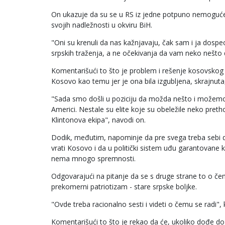
On ukazuje da su se u RS iz jedne potpuno nemoguće si
svojih nadležnosti u okviru BiH.
"Oni su krenuli da nas kažnjavaju, čak sam i ja dospeo
srpskih traženja, a ne očekivanja da vam neko nešto 
Komentarišući to što je problem i rešenje kosovskog
Kosovo kao temu jer je ona bila izgubljena, skrajnuta, 
"Sada smo došli u poziciju da možda nešto i možemo da
Americi. Nestale su elite koje su obeležile neko pret
Klintonova ekipa", navodi on.
Dodik, međutim, napominje da pre svega treba sebi da
vrati Kosovo i da u politički sistem uđu garantovane 
nema mnogo spremnosti.
Odgovarajući na pitanje da se s druge strane to o čem
prekomerni patriotizam - stare srpske boljke.
"Ovde treba racionalno sesti i videti o čemu se radi",
Komentarišući to što je rekao da će, ukoliko dođe do 