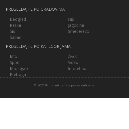
PREGLEDAJTE PO GRADOVIMA
Beograd
Niš
Raška
Jagodina
Šid
Smederevo
Šabac
PREGLEDAJTE PO KATEGORIJAMA
Info
Život
Sport
Video
Moj ugao
Infotehno
Pretraga
© 2026 Kopernikus. Sva prava zadržana.