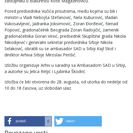
zastupniku u Bukureštu Kosti Magazinoviću.
Pored predsednika Vučića prisutnima, među kojima su bili i
ministri u Vladi Nebojša Stefanović, Nela Kuburović, Vladan
Vukosavljević, Jadranka Joksimović, Zoran Đorđević, Nenad
Popović, gradonačelnik Beograda Zoran Radojičić, zamenik
gradonačelnika Goran Vesić, predsednik Skupštine grada Nikola
Nikodijević i generalni sekretar predsednika Srbije Nikola
Selaković, obratili su se ambasador SAD u Srbiji Kajl Skot i
direktor Arhiva Srbije Miroslav Perišić.
Izložbu organizuje Arhiv u saradnji sa Ambasadom SAD u Srbiji,
a autorke su Jelica Reljić i Ljubinka Škodrić.
Izložba će biti otvorena do 28. avgusta, od utorka do nedelje od
10 do 18 časova, uz slobodan ulaz.
podeli
твеет
0