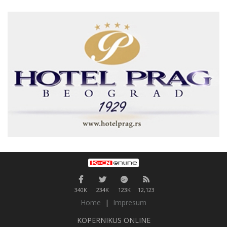
340K
234K
123K
12,123
Home
|
Impresum
KOPERNIKUS ONLINE