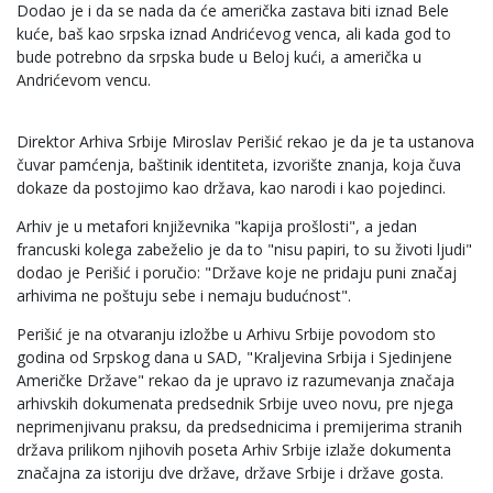
Dodao je i da se nada da će američka zastava biti iznad Bele
kuće, baš kao srpska iznad Andrićevog venca, ali kada god to
bude potrebno da srpska bude u Beloj kući, a američka u
Andrićevom vencu.
Direktor Arhiva Srbije Miroslav Perišić rekao je da je ta ustanova
čuvar pamćenja, baštinik identiteta, izvorište znanja, koja čuva
dokaze da postojimo kao država, kao narodi i kao pojedinci.
Arhiv je u metafori književnika "kapija prošlosti", a jedan
francuski kolega zabeželio je da to "nisu papiri, to su životi ljudi"
dodao je Perišić i poručio: "Države koje ne pridaju puni značaj
arhivima ne poštuju sebe i nemaju budućnost".
Perišić je na otvaranju izložbe u Arhivu Srbije povodom sto
godina od Srpskog dana u SAD, "Kraljevina Srbija i Sjedinjene
Američke Države" rekao da je upravo iz razumevanja značaja
arhivskih dokumenata predsednik Srbije uveo novu, pre njega
neprimenjivanu praksu, da predsednicima i premijerima stranih
država prilikom njihovih poseta Arhiv Srbije izlaže dokumenta
značajna za istoriju dve države, države Srbije i države gosta.