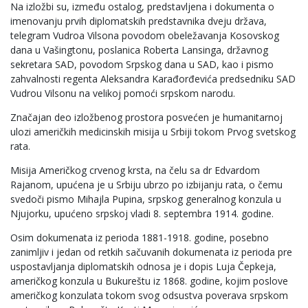
Na izložbi su, između ostalog, predstavljena i dokumenta o
imenovanju prvih diplomatskih predstavnika dveju država,
telegram Vudroa Vilsona povodom obeležavanja Kosovskog
dana u Vašingtonu, poslanica Roberta Lansinga, državnog
sekretara SAD, povodom Srpskog dana u SAD, kao i pismo
zahvalnosti regenta Aleksandra Karađorđevića predsedniku SAD
Vudrou Vilsonu na velikoj pomoći srpskom narodu.
Značajan deo izložbenog prostora posvećen je humanitarnoj
ulozi američkih medicinskih misija u Srbiji tokom Prvog svetskog
rata.
Misija Američkog crvenog krsta, na čelu sa dr Edvardom
Rajanom, upućena je u Srbiju ubrzo po izbijanju rata, o čemu
svedoči pismo Mihajla Pupina, srpskog generalnog konzula u
Njujorku, upućeno srpskoj vladi 8. septembra 1914. godine.
Osim dokumenata iz perioda 1881-1918. godine, posebno
zanimljiv i jedan od retkih sačuvanih dokumenata iz perioda pre
uspostavljanja diplomatskih odnosa je i dopis Luja Čepkeja,
američkog konzula u Bukureštu iz 1868. godine, kojim poslove
američkog konzulata tokom svog odsustva poverava srpskom