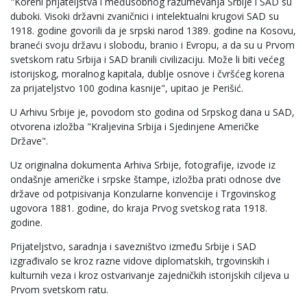
"Koreni prijateljstva i međusobnog razumevanja Srbije i SAD su
duboki. Visoki državni zvaničnici i intelektualni krugovi SAD su
1918. godine govorili da je srpski narod 1389. godine na Kosovu,
braneći svoju državu i slobodu, branio i Evropu, a da su u Prvom
svetskom ratu Srbija i SAD branili civilizaciju. Može li biti većeg
istorijskog, moralnog kapitala, dublje osnove i čvršćeg korena
za prijateljstvo 100 godina kasnije", upitao je Perišić.
U Arhivu Srbije je, povodom sto godina od Srpskog dana u SAD,
otvorena izložba "Kraljevina Srbija i Sjedinjene Američke
Države".
Uz originalna dokumenta Arhiva Srbije, fotografije, izvode iz
ondašnje američke i srpske štampe, izložba prati odnose dve
države od potpisivanja Konzularne konvencije i Trgovinskog
ugovora 1881. godine, do kraja Prvog svetskog rata 1918.
godine.
Prijateljstvo, saradnja i savezništvo između Srbije i SAD
izgrađivalo se kroz razne vidove diplomatskih, trgovinskih i
kulturnih veza i kroz ostvarivanje zajedničkih istorijskih ciljeva u
Prvom svetskom ratu.