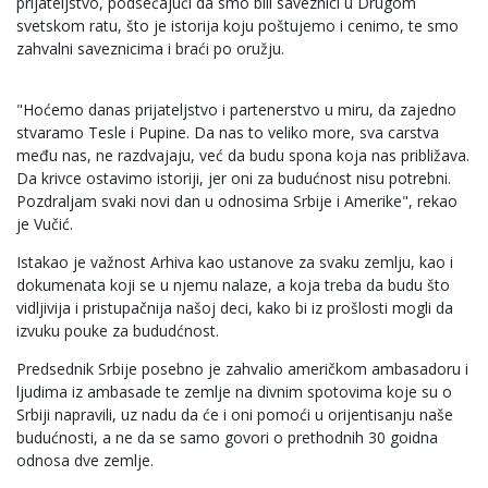
prijateljstvo, podsećajući da smo bili saveznici u Drugom
svetskom ratu, što je istorija koju poštujemo i cenimo, te smo
zahvalni saveznicima i braći po oružju.
"Hoćemo danas prijateljstvo i partenerstvo u miru, da zajedno
stvaramo Tesle i Pupine. Da nas to veliko more, sva carstva
među nas, ne razdvajaju, već da budu spona koja nas približava.
Da krivce ostavimo istoriji, jer oni za budućnost nisu potrebni.
Pozdraljam svaki novi dan u odnosima Srbije i Amerike", rekao
je Vučić.
Istakao je važnost Arhiva kao ustanove za svaku zemlju, kao i
dokumenata koji se u njemu nalaze, a koja treba da budu što
vidljivija i pristupačnija našoj deci, kako bi iz prošlosti mogli da
izvuku pouke za bududćnost.
Predsednik Srbije posebno je zahvalio američkom ambasadoru i
ljudima iz ambasade te zemlje na divnim spotovima koje su o
Srbiji napravili, uz nadu da će i oni pomoći u orijentisanju naše
budućnosti, a ne da se samo govori o prethodnih 30 goidna
odnosa dve zemlje.