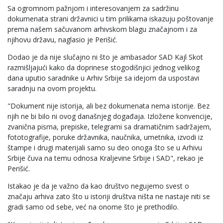
Sa ogromnom pažnjom i interesovanjem za sadržinu
dokumenata strani državnici u tim prilikama iskazuju poštovanje
prema našem sačuvanom arhivskom blagu značajnom i za
njihovu državu, naglasio je Perišić.
Dodao je da nije slučajno ni što je ambasador SAD Kajl Skot
razmišljajući kako da doprinese stogodišnjici jednog velikog
dana uputio saradnike u Arhiv Srbije sa idejom da uspostavi
saradnju na ovom projektu.
"Dokument nije istorija, ali bez dokumenata nema istorije. Bez
njih ne bi bilo ni ovog današnjeg događaja. Izložene konvencije,
zvanična pisma, prepiske, telegrami sa dramatičnim sadržajem,
fototografije, poruke državnika, naučnika, umetnika, izvodi iz
štampe i drugi materijali samo su deo onoga što se u Arhivu
Srbije čuva na temu odnosa Kraljevine Srbije i SAD", rekao je
Perišić.
Istakao je da je važno da kao društvo negujemo svest o
značaju arhiva zato što u istoriji društva ništa ne nastaje niti se
gradi samo od sebe, već na onome što je prethodilo.