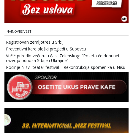
NAJNOVIJE VESTI
Registrovan zemljotres u Srbiji
Preventivni kardiološki pregledi u Supovcu
Vučić priredio večeru u čast Zelenskog: "Poseta će doprineti
razvoju odnosa Srbije i Ukrajine"
Počinje Nišvil teatar festival
Rekontrukcija spomenika u Nišu