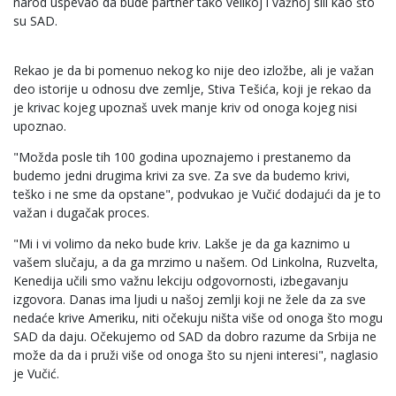
narod uspevao da bude partner tako velikoj i važnoj sili kao što
su SAD.
Rekao je da bi pomenuo nekog ko nije deo izložbe, ali je važan
deo istorije u odnosu dve zemlje, Stiva Tešića, koji je rekao da
je krivac kojeg upoznaš uvek manje kriv od onoga kojeg nisi
upoznao.
"Možda posle tih 100 godina upoznajemo i prestanemo da
budemo jedni drugima krivi za sve. Za sve da budemo krivi,
teško i ne sme da opstane", podvukao je Vučić dodajući da je to
važan i dugačak proces.
"Mi i vi volimo da neko bude kriv. Lakše je da ga kaznimo u
vašem slučaju, a da ga mrzimo u našem. Od Linkolna, Ruzvelta,
Kenedija učili smo važnu lekciju odgovornosti, izbegavanju
izgovora. Danas ima ljudi u našoj zemlji koji ne žele da za sve
nedaće krive Ameriku, niti očekuju ništa više od onoga što mogu
SAD da daju. Očekujemo od SAD da dobro razume da Srbija ne
može da da i pruži više od onoga što su njeni interesi", naglasio
je Vučić.