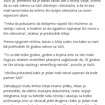
Vučić je, primetivši da je danas važan dan u istoriji Srbije, ocenio
da su naši odnosi sa SAD višeslojni i višeznačni, a da mi kao
mali narod treba da težimo što boljim odnosima sa ovom
najvećom silom.
"Treba da pokušamo da dobijemo najviše što možemo za
zemlju i narod, a trudimo se da izgubimo najmanje što mora u
tim odnosima", istakao je predsednik Srbije.
Prema njegovim rečima, danas u Srbiji svako zna kakvi su nam
bili prethodnih 30 godina odnosi sa SAD.
"To su bile teške godine, godine u kojima smo se oko malo
čega po vitalnim strateškim pitanjima saglašavali. Ali, 30 godina
ne čini istoriju srpskog i američkog naroda", poručio je Vučić.
"Izložba pokazatelj kako je jedan mali narod uspevao da bude
partner SAD"
Zahvaljujući trudu Arhiva Srbije imamo priliku, rekao je
predsednik, da vidimo značajna dokumenta, citate, kopije
telegrama, koje su beležile našu istoriju i ukazuju sa koliko
poštovanja smo se obraćali jedni drugima i kako je jedan mali