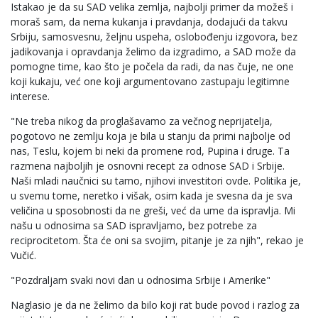
Istakao je da su SAD velika zemlja, najbolji primer da možeš i
moraš sam, da nema kukanja i pravdanja, dodajući da takvu
Srbiju, samosvesnu, željnu uspeha, oslobođenju izgovora, bez
jadikovanja i opravdanja želimo da izgradimo, a SAD može da
pomogne time, kao što je počela da radi, da nas čuje, ne one
koji kukaju, već one koji argumentovano zastupaju legitimne
interese.
"Ne treba nikog da proglašavamo za večnog neprijatelja,
pogotovo ne zemlju koja je bila u stanju da primi najbolje od
nas, Teslu, kojem bi neki da promene rod, Pupina i druge. Ta
razmena najboljih je osnovni recept za odnose SAD i Srbije.
Naši mladi naučnici su tamo, njihovi investitori ovde. Politika je,
u svemu tome, neretko i višak, osim kada je svesna da je sva
veličina u sposobnosti da ne greši, već da ume da ispravlja. Mi
našu u odnosima sa SAD ispravljamo, bez potrebe za
reciprocitetom. Šta će oni sa svojim, pitanje je za njih", rekao je
Vučić.
"Pozdraljam svaki novi dan u odnosima Srbije i Amerike"
Naglasio je da ne želimo da bilo koji rat bude povod i razlog za