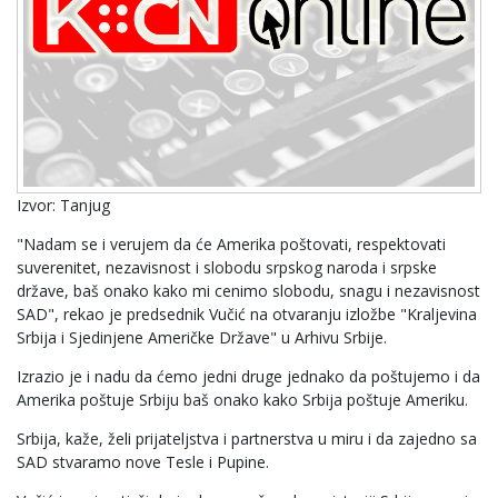
Izvor: Tanjug
"Nadam se i verujem da će Amerika poštovati, respektovati
suverenitet, nezavisnost i slobodu srpskog naroda i srpske
države, baš onako kako mi cenimo slobodu, snagu i nezavisnost
SAD", rekao je predsednik Vučić na otvaranju izložbe "Kraljevina
Srbija i Sjedinjene Američke Države" u Arhivu Srbije.
Izrazio je i nadu da ćemo jedni druge jednako da poštujemo i da
Amerika poštuje Srbiju baš onako kako Srbija poštuje Ameriku.
Srbija, kaže, želi prijateljstva i partnerstva u miru i da zajedno sa
SAD stvaramo nove Tesle i Pupine.