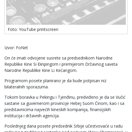
Foto: YouTube printscreen
Izvor: FoNet
On će imati odvojene susrete sa predsednikom Narodne
Republike Kine Si Đinpingom i premijerom Državnog saveta
Narodne Republike Kine Li Kećangom.
Programom posete planirano je da bude potpisan niz
bilateralnih sporazuma.
Tokom boravka u Pekingu i Tjenđinu, predviđeno je da se Vučić
sastane sa guvernerom provincije Hebej Suom Ćinom, kao i sa
predstavnicima najvećih kineskih kompanija, finansijskih
institucija i državnih agencija.
Poslednjeg dana posete predsednik Srbije učestvovaće u radu