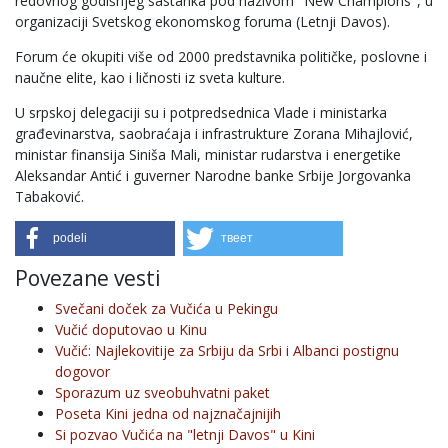
redovnog godišnjeg sastanka pod nazivom "New Champions", u
organizaciji Svetskog ekonomskog foruma (Letnji Davos).
Forum će okupiti više od 2000 predstavnika političke, poslovne i
naučne elite, kao i ličnosti iz sveta kulture.
U srpskoj delegaciji su i potpredsednica Vlade i ministarka
građevinarstva, saobraćaja i infrastrukture Zorana Mihajlović,
ministar finansija Siniša Mali, ministar rudarstva i energetike
Aleksandar Antić i guverner Narodne banke Srbije Jorgovanka
Tabaković.
podeli
твеет
Povezane vesti
Svečani doček za Vučića u Pekingu
Vučić doputovao u Kinu
Vučić: Najlekovitije za Srbiju da Srbi i Albanci postignu
dogovor
Sporazum uz sveobuhvatni paket
Poseta Kini jedna od najznačajnijih
Si pozvao Vučića na "letnji Davos" u Kini