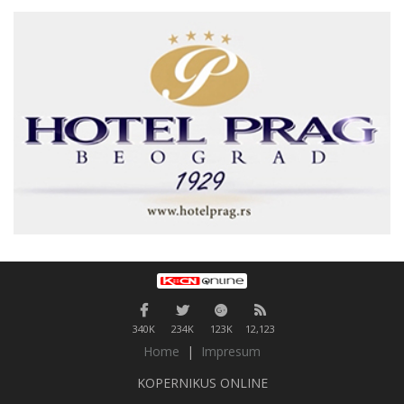
340K
234K
123K
12,123
Home
|
Impresum
KOPERNIKUS ONLINE