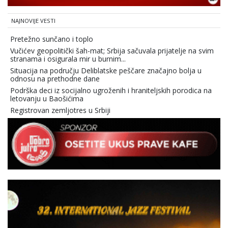
NAJNOVIJE VESTI
Pretežno sunčano i toplo
Vučićev geopolitički šah-mat; Srbija sačuvala prijatelje na svim
stranama i osigurala mir u burnim...
Situacija na području Deliblatske peščare značajno bolja u
odnosu na prethodne dane
Podrška deci iz socijalno ugroženih i hraniteljskih porodica na
letovanju u Baošićima
Registrovan zemljotres u Srbiji