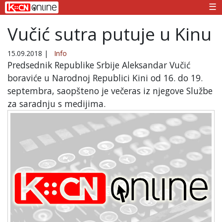
☰
Vučić sutra putuje u Kinu
15.09.2018
|
Info
Predsednik Republike Srbije Aleksandar Vučić
boraviće u Narodnoj Republici Kini od 16. do 19.
septembra, saopšteno je večeras iz njegove Službe
za saradnju s medijima.