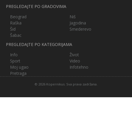
PREGLEDAJTE PO GRADOVIMA
Beograd
Niš
Raška
Jagodina
Šid
Smederevo
Šabac
PREGLEDAJTE PO KATEGORIJAMA
Info
Život
Sport
Video
Moj ugao
Infotehno
Pretraga
© 2026 Kopernikus. Sva prava zadržana.