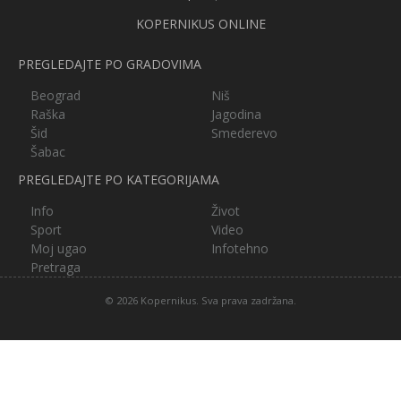
KOPERNIKUS ONLINE
PREGLEDAJTE PO GRADOVIMA
Beograd
Niš
Raška
Jagodina
Šid
Smederevo
Šabac
PREGLEDAJTE PO KATEGORIJAMA
Info
Život
Sport
Video
Moj ugao
Infotehno
Pretraga
© 2026 Kopernikus. Sva prava zadržana.