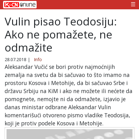
☰
Vulin pisao Teodosiju:
Ako ne pomažete, ne
odmažite
28.07.2018
|
Info
Aleksandar Vučić se bori protiv najmoćnijih
zemalja na svetu da bi sačuvao to što imamo na
prostoru Kosova i Metohije, da bi sačuvao Srbe i
državu Srbiju na KiM i ako ne možete ili nećete da
pomognete, nemojte ni da odmažete, izjavio je
danas ministar odbrane Aleksandar Vulin
komentarišući otvoreno pismo vladike Teodosija,
koji je protiv podele Kosova i Metohije.