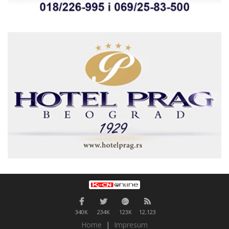
340K
234K
123K
12,123
Home
|
Impresum