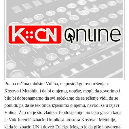
Prema rečima ministra Vulina, ne postoji gotovo rešenje za
Kosovo i Metohiju i da bi o njemu, uopšte, mogli da govorimo i
bilo bi dobronamerno da svi sačekamo da se rešenje vidi, da se
ponudi, pa da se tek onda izjasnimo o njemu, navodi se u izjavi
Vulina. Žao mi je što vladika Teodosije nije bio tako glasan kada
je Vuk Jeremić izbacio Unmik sa prostora Kosova i Metohije,
kada je izbacio UN i doveo Euleks. Mogao je da piše i otvorena