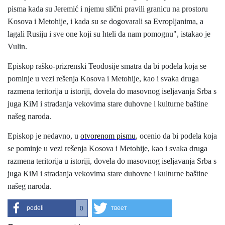
pisma kada su Jeremić i njemu slični pravili granicu na prostoru
Kosova i Metohije, i kada su se dogovarali sa Evropljanima, a
lagali Rusiju i sve one koji su hteli da nam pomognu", istakao je
Vulin.
Episkop raško-prizrenski Teodosije smatra da bi podela koja se
pominje u vezi rešenja Kosova i Metohije, kao i svaka druga
razmena teritorija u istoriji, dovela do masovnog iseljavanja Srba s
juga KiM i stradanja vekovima stare duhovne i kulturne baštine
našeg naroda.
Episkop je nedavno, u
otvorenom pismu
, ocenio da bi podela koja
se pominje u vezi rešenja Kosova i Metohije, kao i svaka druga
razmena teritorija u istoriji, dovela do masovnog iseljavanja Srba s
juga KiM i stradanja vekovima stare duhovne i kulturne baštine
našeg naroda.
podeli
твеет
0