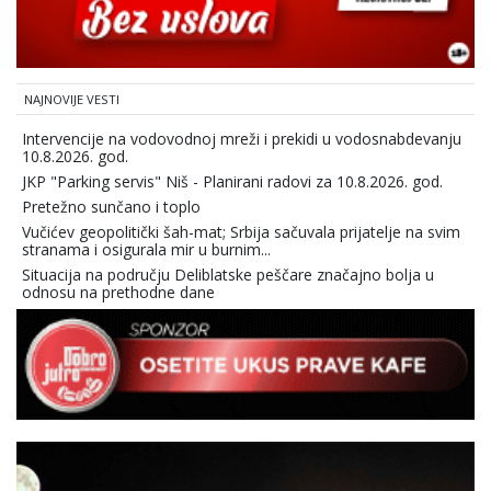
NAJNOVIJE VESTI
Intervencije na vodovodnoj mreži i prekidi u vodosnabdevanju
10.8.2026. god.
JKP "Parking servis" Niš - Planirani radovi za 10.8.2026. god.
Pretežno sunčano i toplo
Vučićev geopolitički šah-mat; Srbija sačuvala prijatelje na svim
stranama i osigurala mir u burnim...
Situacija na području Deliblatske peščare značajno bolja u
odnosu na prethodne dane