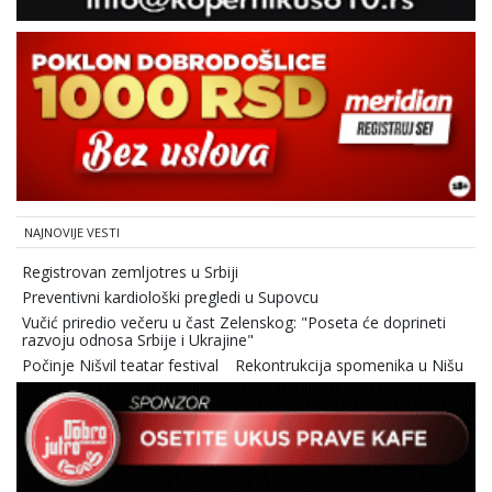
NAJNOVIJE VESTI
Registrovan zemljotres u Srbiji
Preventivni kardiološki pregledi u Supovcu
Vučić priredio večeru u čast Zelenskog: "Poseta će doprineti
razvoju odnosa Srbije i Ukrajine"
Počinje Nišvil teatar festival
Rekontrukcija spomenika u Nišu