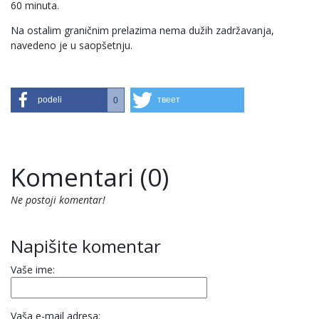
60 minuta.
Na ostalim graničnim prelazima nema dužih zadržavanja,
navedeno je u saopšetnju.
podeli
твеет
0
Komentari (0)
Ne postoji komentar!
Napišite komentar
Vaše ime:
Vaša e-mail adresa: