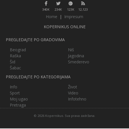
340K
234K
123K
12,123
Home
|
Impresum
KOPERNIKUS ONLINE
PREGLEDAJTE PO GRADOVIMA
Beograd
Niš
Raška
Jagodina
Šid
Smederevo
Šabac
PREGLEDAJTE PO KATEGORIJAMA
Info
Život
Sport
Video
Moj ugao
Infotehno
Pretraga
© 2026 Kopernikus. Sva prava zadržana.