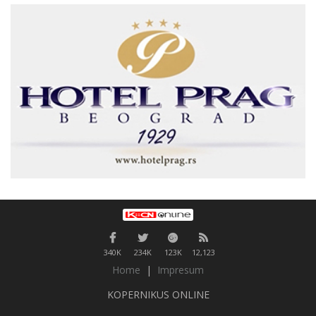
340K
234K
123K
12,123
Home
|
Impresum
KOPERNIKUS ONLINE