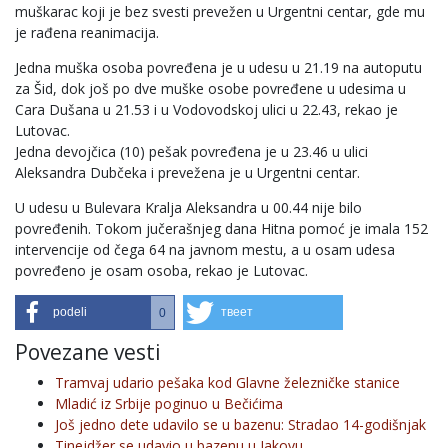
muškarac koji je bez svesti prevežen u Urgentni centar, gde mu
je rađena reanimacija.
Jedna muška osoba povređena je u udesu u 21.19 na autoputu
za Šid, dok još po dve muške osobe povređene u udesima u
Cara Dušana u 21.53 i u Vodovodskoj ulici u 22.43, rekao je
Lutovac.
Jedna devojčica (10) pešak povređena je u 23.46 u ulici
Aleksandra Dubčeka i prevežena je u Urgentni centar.
U udesu u Bulevara Kralja Aleksandra u 00.44 nije bilo
povređenih. Tokom jučerašnjeg dana Hitna pomoć je imala 152
intervencije od čega 64 na javnom mestu, a u osam udesa
povređeno je osam osoba, rekao je Lutovac.
podeli
твеет
0
Povezane vesti
Tramvaj udario pešaka kod Glavne železničke stanice
Mladić iz Srbije poginuo u Bečićima
Još jedno dete udavilo se u bazenu: Stradao 14-godišnjak
Tinejdžer se udavio u bazenu u Jakovu