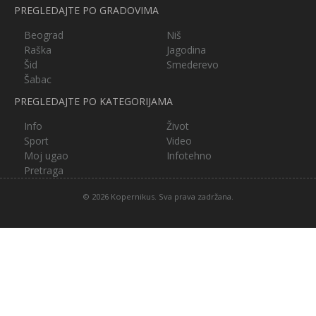
PREGLEDAJTE PO GRADOVIMA
Beograd
Niš
Raška
Jagodina
Šid
Smederevo
Šabac
PREGLEDAJTE PO KATEGORIJAMA
Info
Život
Sport
Video
Moj ugao
Infotehno
Pretraga
© 2026 Kopernikus. Sva prava zadržana.