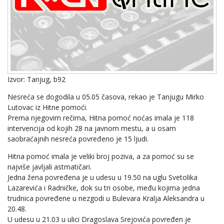
Izvor: Tanjug, b92
Nesreća se dogodila u 05.05 časova, rekao je Tanjugu Mirko
Lutovac iz Hitne pomoći.
Prema njegovim rečima, Hitna pomoć noćas imala je 118
intervencija od kojih 28 na javnom mestu, a u osam
saobraćajnih nesreća povređeno je 15 ljudi.
Hitna pomoć imala je veliki broj poziva, a za pomoć su se
najviše javljali astmatičari.
Jedna žena povređena je u udesu u 19.50 na uglu Svetolika
Lazarevića i Radničke, dok su tri osobe, među kojima jedna
trudnica povređene u nezgodi u Bulevara Kralja Aleksandra u
20.48.
U udesu u 21.03 u ulici Dragoslava Srejovića povređen je