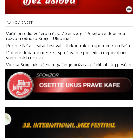
NAJNOVIJE VESTI
Vučić priredio večeru u čast Zelenskog: "Poseta će doprineti
razvoju odnosa Srbije i Ukrajine"
Počinje Nišvil teatar festival
Rekontrukcija spomenika u Nišu
Donete dodatne mere za sprečavanje posledica nepovoljnih
vremenskih uslova
Vojska Srbije uključena u gašenje požara u Deliblatskoj peščari