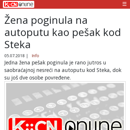
☰
Žena poginula na
autoputu kao pešak kod
Steka
05.07.2018
|
Info
Jedna žena pešak poginula je rano jutros u
saobraćajnoj nesreći na autoputu kod Steka, dok
su još dve osobe povređene.