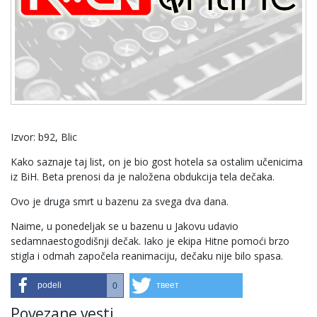
Izvor: b92, Blic
Kako saznaje taj list, on je bio gost hotela sa ostalim učenicima
iz BiH. Beta prenosi da je naložena obdukcija tela dečaka.
Ovo je druga smrt u bazenu za svega dva dana.
Naime, u ponedeljak se u bazenu u Jakovu udavio
sedamnaestogodišnji dečak. Iako je ekipa Hitne pomoći brzo
stigla i odmah započela reanimaciju, dečaku nije bilo spasa.
podeli
твеет
0
Povezane vesti