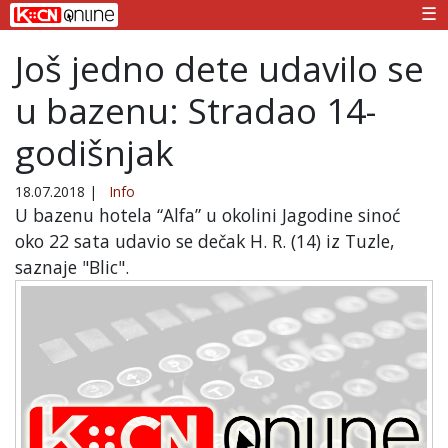
☰
Još jedno dete udavilo se
u bazenu: Stradao 14-
godišnjak
18.07.2018
|
Info
U bazenu hotela “Alfa” u okolini Jagodine sinoć
oko 22 sata udavio se dečak H. R. (14) iz Tuzle,
saznaje "Blic".