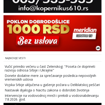
NAJNOVIJE VESTI
Vučić priredio večeru u čast Zelenskog: "Poseta će doprineti
razvoju odnosa Srbije i Ukrajine"
Donete dodatne mere za sprečavanje posledica nepovoljnih
vremenskih uslova
Vojska Srbije uključena u gašenje požara u Deliblatskoj peščari
Nastavak dijaloga o Nacrtu zakona o dobrobiti životinja
Intervencije na vodovodnoj mreži i prekidi u vodosnabdevanju
7.8.2026. god.