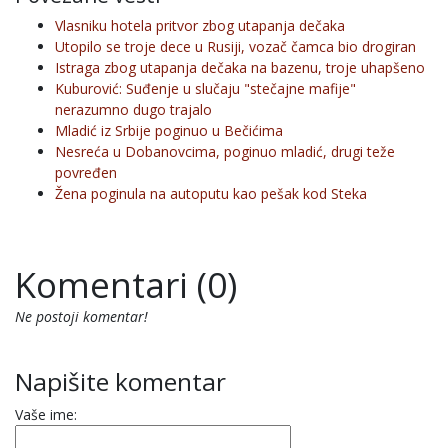
Vlasniku hotela pritvor zbog utapanja dečaka
Utopilo se troje dece u Rusiji, vozač čamca bio drogiran
Istraga zbog utapanja dečaka na bazenu, troje uhapšeno
Kuburović: Suđenje u slučaju "stečajne mafije"
nerazumno dugo trajalo
Mladić iz Srbije poginuo u Bečićima
Nesreća u Dobanovcima, poginuo mladić, drugi teže
povređen
Žena poginula na autoputu kao pešak kod Steka
Komentari (0)
Ne postoji komentar!
Napišite komentar
Vaše ime: