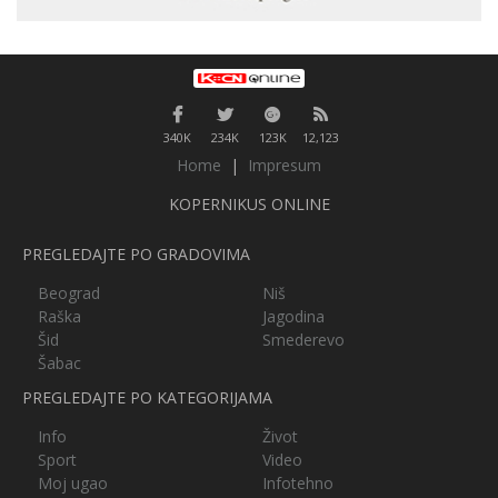
340K
234K
123K
12,123
Home
|
Impresum
KOPERNIKUS ONLINE
PREGLEDAJTE PO GRADOVIMA
Beograd
Niš
Raška
Jagodina
Šid
Smederevo
Šabac
PREGLEDAJTE PO KATEGORIJAMA
Info
Život
Sport
Video
Moj ugao
Infotehno