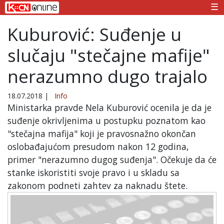
☰
Kuburović: Suđenje u
slučaju "stečajne mafije"
nerazumno dugo trajalo
18.07.2018
|
Info
Ministarka pravde Nela Kuburović ocenila je da je
suđenje okrivljenima u postupku poznatom kao
"stečajna mafija" koji je pravosnažno okončan
oslobađajućom presudom nakon 12 godina,
primer "nerazumno dugog suđenja". Očekuje da će
stanke iskoristiti svoje pravo i u skladu sa
zakonom podneti zahtev za naknadu štete.