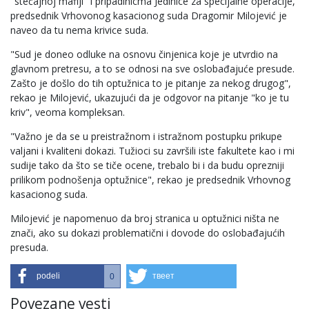
"stečajnoj mafiji" i pripadinicma Jedinice za specijalne operacije,
predsednik Vrhovonog kasacionog suda Dragomir Milojević je
naveo da tu nema krivice suda.
"Sud je doneo odluke na osnovu činjenica koje je utvrdio na
glavnom pretresu, a to se odnosi na sve oslobađajuće presude.
Zašto je došlo do tih optužnica to je pitanje za nekog drugog",
rekao je Milojević, ukazujući da je odgovor na pitanje "ko je tu
kriv", veoma kompleksan.
"Važno je da se u preistražnom i istražnom postupku prikupe
valjani i kvaliteni dokazi. Tužioci su završili iste fakultete kao i mi
sudije tako da što se tiče ocene, trebalo bi i da budu oprezniji
prilikom podnošenja optužnice", rekao je predsednik Vrhovnog
kasacionog suda.
Milojević je napomenuo da broj stranica u optužnici ništa ne
znači, ako su dokazi problematični i dovode do oslobađajućih
presuda.
podeli
твеет
0
Povezane vesti