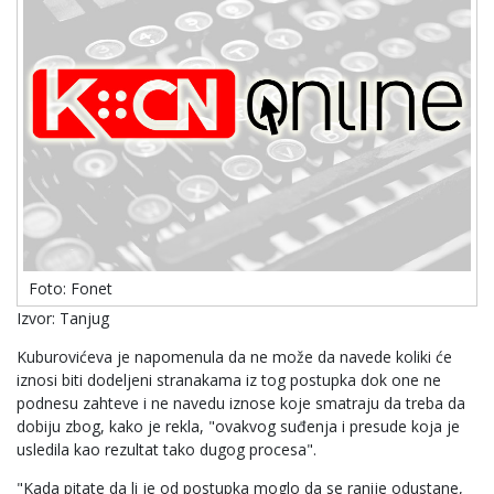
Foto: Fonet
Izvor: Tanjug
Kuburovićeva je napomenula da ne može da navede koliki će
iznosi biti dodeljeni stranakama iz tog postupka dok one ne
podnesu zahteve i ne navedu iznose koje smatraju da treba da
dobiju zbog, kako je rekla, "ovakvog suđenja i presude koja je
usledila kao rezultat tako dugog procesa".
"Kada pitate da li je od postupka moglo da se ranije odustane,