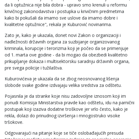
da li optužnica nije bila dobra - upravo smo krenuli u reformu
krivičnog zakonodavstva i postupka u krivičnim predmetima
kako bi pokušali da imamo sve uslove da imamo dobre i
kvalitetne optužnice", rekala je Kuburović novinarima.
Zato je, kako je ukazala, donet novi Zakon o organizaciji i
nadležnosti državnih organa za suzbijanje organizovanog
kriminala, korupcije i terorizma koji je počeo da se primenjuje
od 1. marta ove godine - da bi mogao da obezbedi kvalitetno
prikupljanje dokaza i multisektorsku saradnju državnih organa,
pre svega policije i tužilaštva.
Kuburovićeva je ukazala da se zbog neosnovanog lišenja
slobode svake godine izdvajaju velika sredstva za odštetu.
Pojasnila je da stranke koje nisu zadovoljne iznosom koji im
ponudi Komisija Ministarstva pravde kao odštetu, idu na parnični
postupak koji izaziva dodatne troškove jer vrlo često, kako je
rekla, dolazi do prinudnog izvršenja i mnogostruko visoke
tršokove.
Odgovarajući na pitanje koje se tiče oslobađajućih presuda