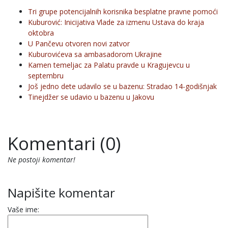
Tri grupe potencijalnih korisnika besplatne pravne pomoći
Kuburović: Inicijativa Vlade za izmenu Ustava do kraja
oktobra
U Pančevu otvoren novi zatvor
Kuburovićeva sa ambasadorom Ukrajine
Kamen temeljac za Palatu pravde u Kragujevcu u
septembru
Još jedno dete udavilo se u bazenu: Stradao 14-godišnjak
Tinejdžer se udavio u bazenu u Jakovu
Komentari (0)
Ne postoji komentar!
Napišite komentar
Vaše ime: