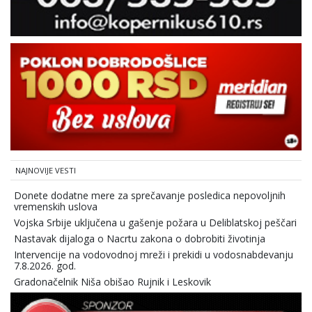
NAJNOVIJE VESTI
Donete dodatne mere za sprečavanje posledica nepovoljnih
vremenskih uslova
Vojska Srbije uključena u gašenje požara u Deliblatskoj peščari
Nastavak dijaloga o Nacrtu zakona o dobrobiti životinja
Intervencije na vodovodnoj mreži i prekidi u vodosnabdevanju
7.8.2026. god.
Gradonačelnik Niša obišao Rujnik i Leskovik