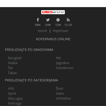
340K
234K
123K
12,123
Home
|
Impresum
KOPERNIKUS ONLINE
PREGLEDAJTE PO GRADOVIMA
Beograd
Niš
Raška
Jagodina
Šid
Smederevo
Šabac
PREGLEDAJTE PO KATEGORIJAMA
Info
Život
Sport
Video
Moj ugao
Infotehno
Pretraga