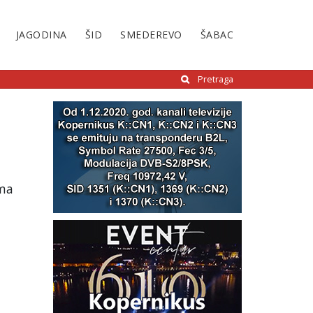
JAGODINA
ŠID
SMEDEREVO
ŠABAC
Pretraga
ama