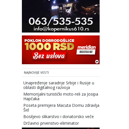
NAJNOVIJE VESTI
Unapređenje saradnje Srbije i Rusije u
oblasti digitalnog razvoja
Memorijalni turistički moto-reli za Josipa
Hapčaka
Poseta premijera Macuta Domu zdravlja
Šid
Bosiljevo slikarstvo i donatorsko veče
Državno prvenstvo-eliminator