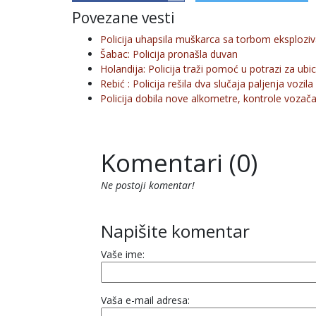
Povezane vesti
Policija uhapsila muškarca sa torbom eksplozi
Šabac: Policija pronašla duvan
Holandija: Policija traži pomoć u potrazi za u
Rebić : Policija rešila dva slučaja paljenja vozila
Policija dobila nove alkometre, kontrole vozač
Komentari (0)
Ne postoji komentar!
Napišite komentar
Vaše ime:
Vaša e-mail adresa: