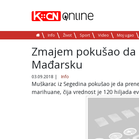
Info
Život
Sport
Video
Moj ugao
Zmajem pokušao da p
Mađarsku
03.09.2018
|
Info
Muškarac iz Segedina pokušao je da pren
marihuane, čija vrednost je 120 hiljada ev