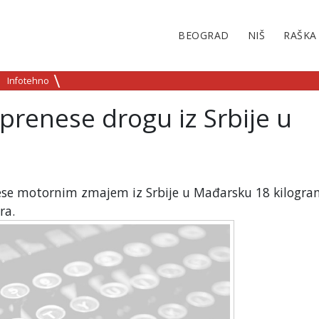
BEOGRAD
NIŠ
RAŠKA
Infotehno
renese drogu iz Srbije u
ese motornim zmajem iz Srbije u Mađarsku 18 kilogr
ra.