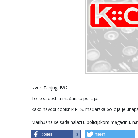
Izvor: Tanjug, B92
To je saopštila mađarska policija.
Kako navodi dopisnik RTS, mađarska policija je uhap
Marihuana se sada nalazi u policijskom magacinu, na
podeli
твеет
0