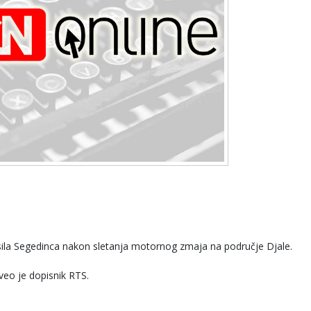
sila Segedinca nakon sletanja motornog zmaja na područje Djale.
veo je dopisnik RTS.