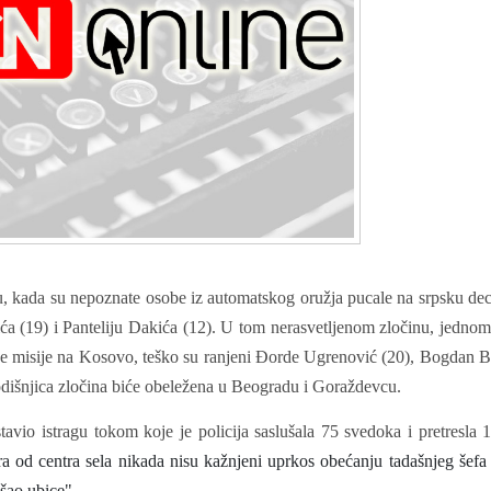
, kada su nepoznate osobe iz automatskog oružja pucale na srpsku de
ića (19) i Panteliju Dakića (12). U tom nerasvetljenom zločinu, jednom 
e misije na Kosovo, teško su ranjeni Đorde Ugrenović (20), Bogdan 
išnjica zločina biće obeležena u Beogradu i Goraždevcu.
avio istragu tokom koje je policija saslušala 75 svedoka i pretresla 
ra od centra sela nikada nisu kažnjeni uprkos obećanju tadašnjeg š
šao ubice".