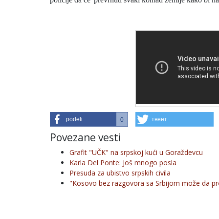
podeli
твеет
0
Povezane vesti
Grafit "UČK" na srpskoj kući u Goraždevcu
Karla Del Ponte: Još mnogo posla
Presuda za ubistvo srpskih civila
"Kosovo bez razgovora sa Srbijom može da pr