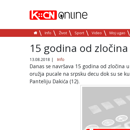
Info
Život
Sport
Video
Moj ugao
15 godina od zločin
13.08.2018
|
Info
Danas se navršava 15 godina od zločina 
oružja pucale na srpsku decu dok su se kup
Panteliju Dakića (12).