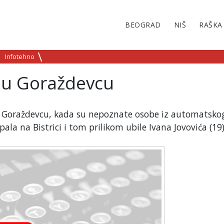
BEOGRAD
NIŠ
RAŠKA
Infotehno
a u Goraždevcu
u Goraždevcu, kada su nepoznate osobe iz automatsko
ala na Bistrici i tom prilikom ubile Ivana Jovovića (19)