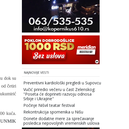
NAJNOVIJE VESTI
cu dok su
Preventivni kardiološki pregledi u Supovcu
od četiri
Vučić priredio večeru u čast Zelenskog:
Bukumirić
"Poseta će doprineti razvoju odnosa
Srbije i Ukrajine"
Počinje Nišvil teatar festival
Rekontrukcija spomenika u Nišu
100 kuća.
Donete dodatne mere za sprečavanje
efa UNMIK
posledica nepovoljnih vremenskih uslova