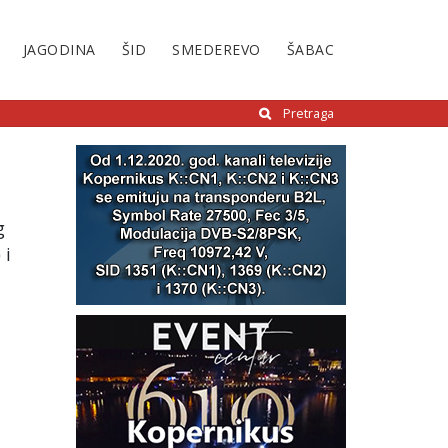
JAGODINA
ŠID
SMEDEREVO
ŠABAC
Pretraga
g
 i