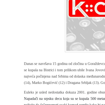
Danas se navršava 15 godina od zločina u Goraždevcu
se kupala na Bistrici i tom prilikom ubile Ivana Jovov
najveća počinjena nad Srbima od dolaska međunarodn
(14), Marko Bogićević (12) i Dragana Srbljak (13).
God
Euleks je usled nedostatka dokaza 2001. godine obust
Napadači na srpsku decu koja su se kupala 500 meta
policije da će"prevrnuti svaki komad zemlje kako bi na