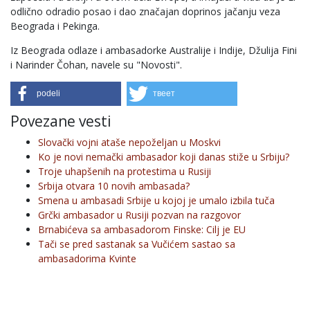
odlično odradio posao i dao značajan doprinos jačanju veza
Beograda i Pekinga.
Iz Beograda odlaze i ambasadorke Australije i Indije, Džulija Fini
i Narinder Čohan, navele su "Novosti".
podeli
твеет
Povezane vesti
Slovački vojni ataše nepoželjan u Moskvi
Ko je novi nemački ambasador koji danas stiže u Srbiju?
Troje uhapšenih na protestima u Rusiji
Srbija otvara 10 novih ambasada?
Smena u ambasadi Srbije u kojoj je umalo izbila tuča
Grčki ambasador u Rusiji pozvan na razgovor
Brnabićeva sa ambasadorom Finske: Cilj je EU
Tači se pred sastanak sa Vučićem sastao sa
ambasadorima Kvinte