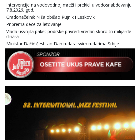
Intervencije na vodovodnoj mreži i prekidi u vodosnabdevanju
7.8.2026. god.
Gradonačelnik Niša obišao Rujnik i Leskovik
Priprema dece za letovanje
Vlada usvojila paket podrške privredi vredan skoro tri milijarde
dinara
Ministar Dačić čestitao Dan rudara svim rudarima Srbije