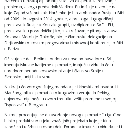
Harčenko u ruskoj diplomatiji važi i za eksperta za rešavanje
problema, a koga predsednik Vladimir Putin šalje u zemlje na
koje Zapad vrši pritisak. Harčenko je bio ambasador Rusije u BiH
od 2009. do avgusta 2014. godine, a pre toga dugogodišnji
predstavnik Rusije u Kontakt grupi i, uz diplomate SAD i EU,
predstavnik u posredničkoj trojci za rešavanje pitanja statusa
Kosova i Metohije. Takođe, bio je član ruske delegacije na
Dejtonskim mirovnim pregovorima i mirovnoj konferenciji o BiH
u Parizu.
Očekuje se da i Berlin i London za nove ambasadore u Srbiji
imenuju iskusne karijerne diplomate, imajući u vidu da će u
narednom periodu kosovsko pitanje i članstvo Srbije u
Evropskoj uniji biti u vrhu.
Na kraju četvorogodišnjeg mandata je i kineski ambasador Li
Mančang, ali u diplomatskim krugovima veruju da Peking
najverovatnije neće u ovom trenutku vršiti promene u svojoj
"ispostavi" u Beogradu.
Naime, procenjuje se da uvođenje novog diplomate "u igru" ne
bi bilo produktivno u jeku značajnih projekata koje je Kina
započela i u Srbiji i u ovom delu Evrope, a imajući u vidu da je Li