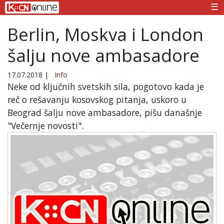
☰
Berlin, Moskva i London
šalju nove ambasadore
17.07.2018
|
Info
Neke od ključnih svetskih sila, pogotovo kada je
reč o rešavanju kosovskog pitanja, uskoro u
Beograd šalju nove ambasadore, pišu današnje
"Večernje novosti".