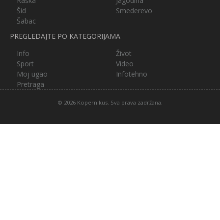
Raška
Jagodina
Šid
Smederevo
Šabac
PREGLEDAJTE PO KATEGORIJAMA
Info
Život
Sport
Video
Moj ugao
Infotehno
Pretraga
© 2026 Kopernikus. Sva prava zadržana.