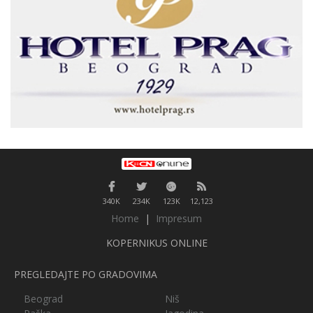
340K
234K
123K
12,123
Home
|
Impresum
KOPERNIKUS ONLINE
PREGLEDAJTE PO GRADOVIMA
Beograd
Niš