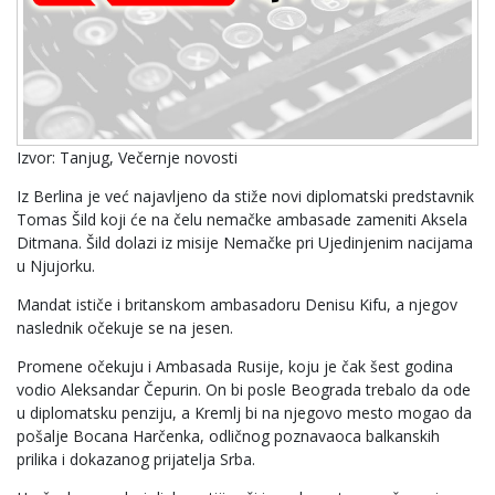
Izvor: Tanjug, Večernje novosti
Iz Berlina je već najavljeno da stiže novi diplomatski predstavnik
Tomas Šild koji će na čelu nemačke ambasade zameniti Aksela
Ditmana. Šild dolazi iz misije Nemačke pri Ujedinjenim nacijama
u Njujorku.
Mandat ističe i britanskom ambasadoru Denisu Kifu, a njegov
naslednik očekuje se na jesen.
Promene očekuju i Ambasada Rusije, koju je čak šest godina
vodio Aleksandar Čepurin. On bi posle Beograda trebalo da ode
u diplomatsku penziju, a Kremlj bi na njegovo mesto mogao da
pošalje Bocana Harčenka, odličnog poznavaoca balkanskih
prilika i dokazanog prijatelja Srba.