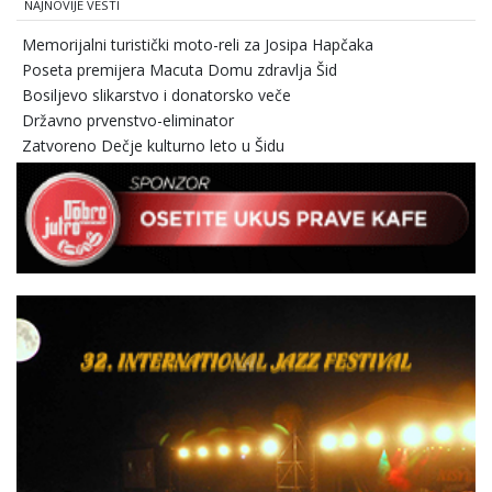
NAJNOVIJE VESTI
Memorijalni turistički moto-reli za Josipa Hapčaka
Poseta premijera Macuta Domu zdravlja Šid
Bosiljevo slikarstvo i donatorsko veče
Državno prvenstvo-eliminator
Zatvoreno Dečje kulturno leto u Šidu