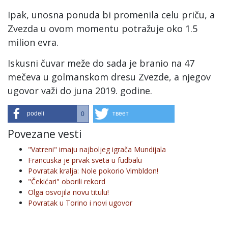
Ipak, unosna ponuda bi promenila celu priču, a
Zvezda u ovom momentu potražuje oko 1.5
milion evra.
Iskusni čuvar meže do sada je branio na 47
mečeva u golmanskom dresu Zvezde, a njegov
ugovor važi do juna 2019. godine.
podeli
твеет
0
Povezane vesti
"Vatreni" imaju najboljeg igrača Mundijala
Francuska je prvak sveta u fudbalu
Povratak kralja: Nole pokorio Vimbldon!
"Čekićari" oborili rekord
Olga osvojila novu titulu!
Povratak u Torino i novi ugovor