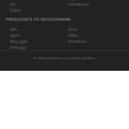
Šid
Smederevo
Šabac
PREGLEDAJTE PO KATEGORIJAMA
Info
Život
Sport
Video
Moj ugao
Infotehno
Pretraga
© 2026 Kopernikus. Sva prava zadržana.