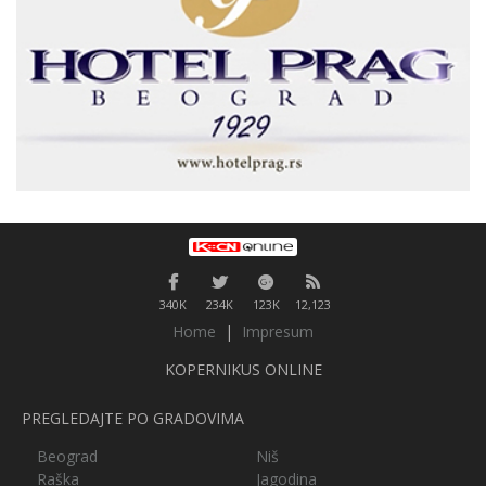
340K
234K
123K
12,123
Home
|
Impresum
KOPERNIKUS ONLINE
PREGLEDAJTE PO GRADOVIMA
Beograd
Niš
Raška
Jagodina