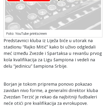
Foto: YouTube printscreen
Predstavnici kluba iz Liježa biće u utorak na
stadionu “Rajko Mitić” kako bi uživo odgledali
meć između Zvezde i Spartaksa u revanšu prvog
kola kvalifikacija za Ligu šampiona i vedeli na
delu “jedinicu” šampiona Srbije.
Borjan je tokom priprema ponovo pokazao
zavidan nivo forme, a generalni direktor kluba
Zvezdan Terzić je rekao da najbitniji fudbaleri
neće otići pre kvalifikacija za evrokupove.