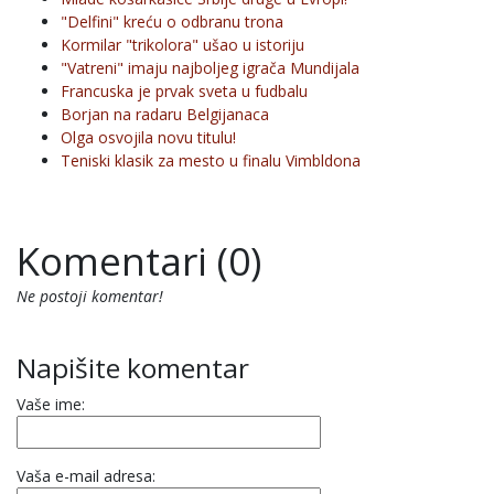
"Delfini" kreću o odbranu trona
Kormilar "trikolora" ušao u istoriju
"Vatreni" imaju najboljeg igrača Mundijala
Francuska je prvak sveta u fudbalu
Borjan na radaru Belgijanaca
Olga osvojila novu titulu!
Teniski klasik za mesto u finalu Vimbldona
Komentari (0)
Ne postoji komentar!
Napišite komentar
Vaše ime:
Vaša e-mail adresa: