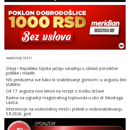
NAJNOVIJE VESTI
Srbija i Republika Srpska jačaju saradnju u oblasti porodične
politike i mladih
NIS preduzima sve kako bi snabdevanje gorivom i u avgustu bilo
stabilno
Od 17. avgusta novi lekovi na recept o trošku države
Radovi na izgradnji magistralnog toplovoda u ulici dr Miodraga
Lazića
Intervencije na vodovodnoj mreži i prekidi u vodosnabdevanju
5.8.2026. god.