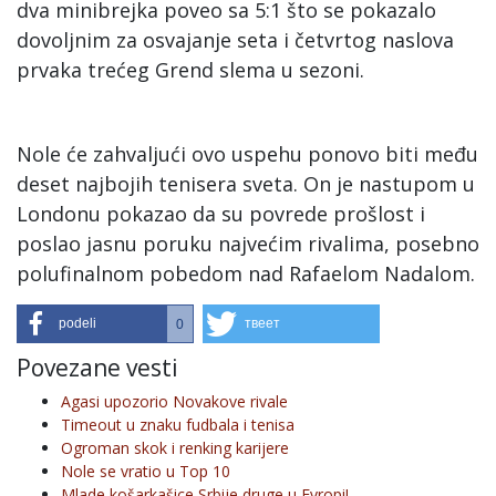
dva minibrejka poveo sa 5:1 što se pokazalo
dovoljnim za osvajanje seta i četvrtog naslova
prvaka trećeg Grend slema u sezoni.
Nole će zahvaljući ovo uspehu ponovo biti među
deset najbojih tenisera sveta. On je nastupom u
Londonu pokazao da su povrede prošlost i
poslao jasnu poruku najvećim rivalima, posebno
polufinalnom pobedom nad Rafaelom Nadalom.
podeli
твеет
0
Povezane vesti
Agasi upozorio Novakove rivale
Timeout u znaku fudbala i tenisa
Ogroman skok i renking karijere
Nole se vratio u Top 10
Mlade košarkašice Srbije druge u Evropi!