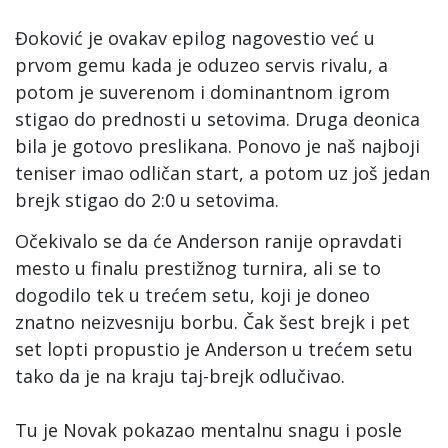
Đoković je ovakav epilog nagovestio već u
prvom gemu kada je oduzeo servis rivalu, a
potom je suverenom i dominantnom igrom
stigao do prednosti u setovima. Druga deonica
bila je gotovo preslikana. Ponovo je naš najboji
teniser imao odličan start, a potom uz još jedan
brejk stigao do 2:0 u setovima.
Očekivalo se da će Anderson ranije opravdati
mesto u finalu prestižnog turnira, ali se to
dogodilo tek u trećem setu, koji je doneo
znatno neizvesniju borbu. Čak šest brejk i pet
set lopti propustio je Anderson u trećem setu
tako da je na kraju taj-brejk odlučivao.
Tu je Novak pokazao mentalnu snagu i posle