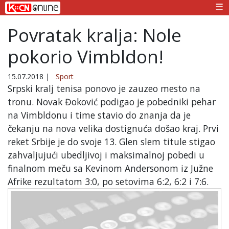
☰
Povratak kralja: Nole
pokorio Vimbldon!
15.07.2018
|
Sport
Srpski kralj tenisa ponovo je zauzeo mesto na
tronu. Novak Đoković podigao je pobedniki pehar
na Vimbldonu i time stavio do znanja da je
čekanju na nova velika dostignuća došao kraj. Prvi
reket Srbije je do svoje 13. Glen slem titule stigao
zahvaljujući ubedljivoj i maksimalnoj pobedi u
finalnom meču sa Kevinom Andersonom iz Južne
Afrike rezultatom 3:0, po setovima 6:2, 6:2 i 7:6.