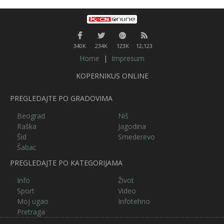
340K
234K
123K
12,123
Home
|
Impresum
KOPERNIKUS ONLINE
PREGLEDAJTE PO GRADOVIMA
Beograd
Niš
Raška
Jagodina
Šid
Smederevo
Šabac
PREGLEDAJTE PO KATEGORIJAMA
Info
Život
Sport
Video
Moj ugao
Infotehno
Pretraga