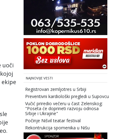
e uoči
 kojoj
NAJNOVIJE VESTI
 ekipe
Registrovan zemljotres u Srbiji
Preventivni kardiološki pregledi u Supovcu
Vučić priredio večeru u čast Zelenskog:
"Poseta će doprineti razvoju odnosa
sle
Srbije i Ukrajine"
Počinje Nišvil teatar festival
bije
Rekontrukcija spomenika u Nišu
eo.