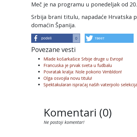
Meč je na programu u ponedeljak od 20.
Srbija brani titulu, napadaće Hrvatska pr
domaćin Španija.
podeli
твеет
0
Povezane vesti
Mlade košarkašice Srbije druge u Evropi!
Francuska je prvak sveta u fudbalu
Povratak kralja: Nole pokorio Vimbldon!
Olga osvojila novu titulu!
Spektakularan ispraćaj naših vaterpolo selekcij
Komentari (0)
Ne postoji komentar!