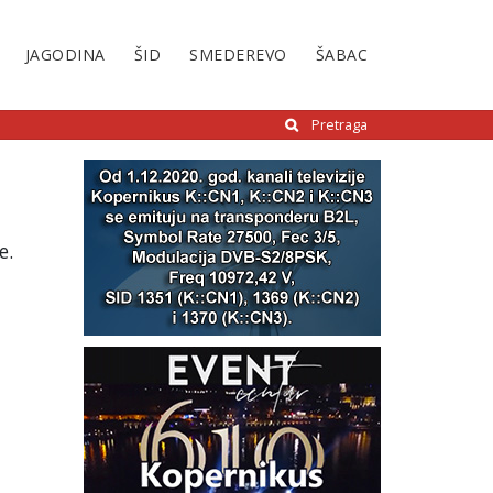
JAGODINA
ŠID
SMEDEREVO
ŠABAC
Pretraga
e.