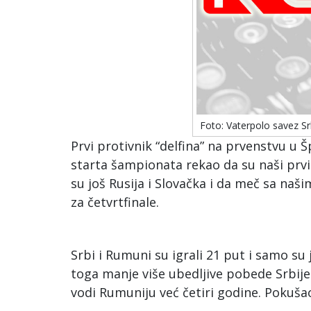
Foto: Vaterpolo savez Sr
Prvi protivnik “delfina” na prvenstvu u Š
starta šampionata rekao da su naši prvi r
su još Rusija i Slovačka i da meč sa na
za četvrtfinale.
Srbi i Rumuni su igrali 21 put i samo su 
toga manje više ubedljive pobede Srbije.
vodi Rumuniju već četiri godine. Pokuša