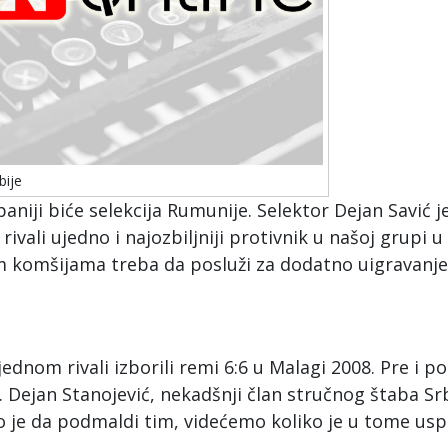
bije
paniji biće selekcija Rumunije. Selektor Dejan Savić j
ivali ujedno i najozbiljniji protivnik u našoj grupi u
šim komšijama treba da posluži za dodatno uigravanje
jednom rivali izborili remi 6:6 u Malagi 2008. Pre i po
 Dejan Stanojević, nekadšnji član stručnog štaba Sr
o je da podmaldi tim, videćemo koliko je u tome usp