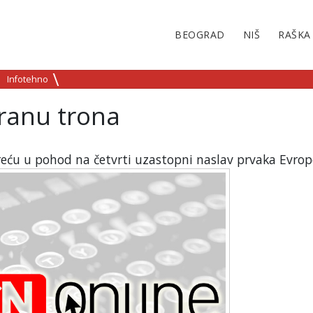
BEOGRAD
NIŠ
RAŠKA
Infotehno
branu trona
kreću u pohod na četvrti uzastopni naslav prvaka Evrop