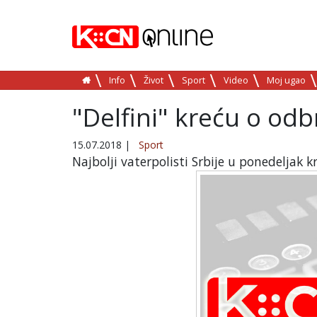
Info
Život
Sport
Video
Moj ugao
"Delfini" kreću o od
15.07.2018
|
Sport
Najbolji vaterpolisti Srbije u ponedeljak 