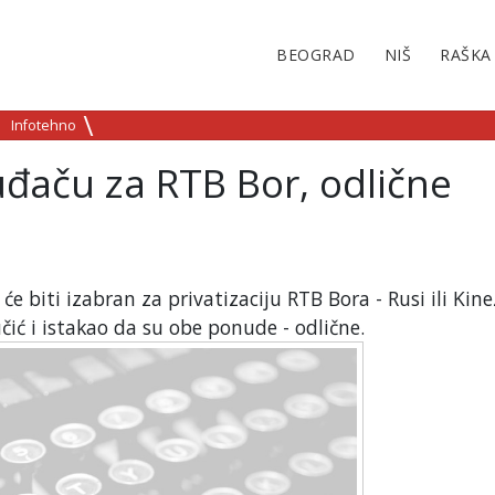
BEOGRAD
NIŠ
RAŠKA
Infotehno
đaču za RTB Bor, odlične
e biti izabran za privatizaciju RTB Bora - Rusi ili Kine
čić i istakao da su obe ponude - odlične.