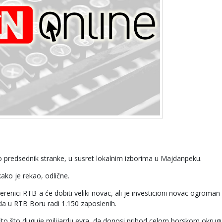
o predsednik stranke, u susret lokalnim izborima u Majdanpeku.
ako je rekao, odlične.
verenici RTB-a će dobiti veliki novac, ali je investicioni novac ogroman 
 da u RTB Boru radi 1.150 zaposlenih.
to što duguje milijardu evra, da donosi prihod celom borskom okrugu