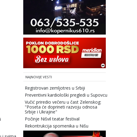
NAJNOVIJE VESTI
Registrovan zemljotres u Srbiji
Preventivni kardiološki pregledi u Supovcu
Vučić priredio večeru u čast Zelenskog:
"Poseta će doprineti razvoju odnosa
Srbije i Ukrajine"
Počinje Nišvil teatar festival
i
Rekontrukcija spomenika u Nišu
 i svima