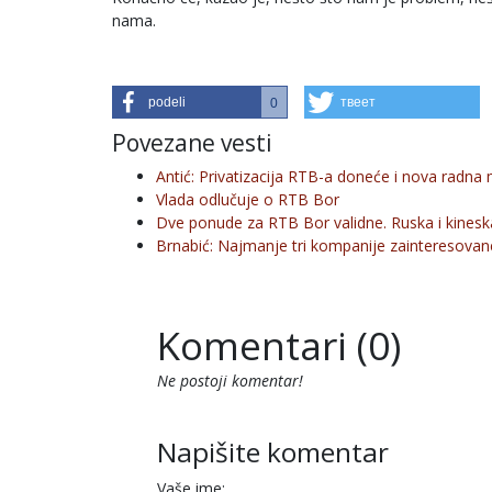
nama.
podeli
твеет
0
Povezane vesti
Antić: Privatizacija RTB-a doneće i nova radna
Vlada odlučuje o RTB Bor
Dve ponude za RTB Bor validne. Ruska i kinesk
Brnabić: Najmanje tri kompanije zainteresova
Komentari (0)
Ne postoji komentar!
Napišite komentar
Vaše ime: