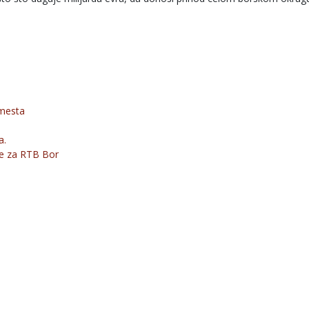
 mesta
a.
ne za RTB Bor