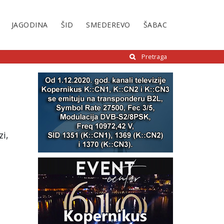
JAGODINA
ŠID
SMEDEREVO
ŠABAC
Pretraga
zi,