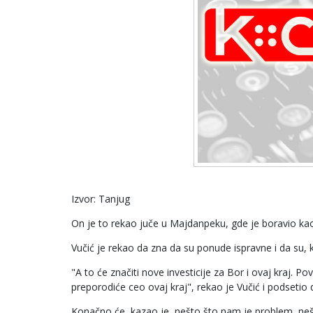
Izvor: Tanjug
On je to rekao juče u Majdanpeku, gde je boravio ka
Vučić je rekao da zna da su ponude ispravne i da su, k
"A to će značiti nove investicije za Bor i ovaj kraj. Po
preporodiće ceo ovaj kraj", rekao je Vučić i podsetio
Konačno će, kazao je, nešto što nam je problem, neš