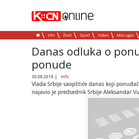
Info
Život
Sport
Video
Moj ugao
Danas odluka o ponu
ponude
30.08.2018
|
Info
Vlada Srbije saopštiće danas koji ponuđač ć
najavio je predsednik Srbije Aleksandar Vu